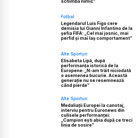
schimbă nimic”
Fotbal
Legendarul Luis Figo cere
demisia lui Gianni Infantino de la
șefia FIFA: „Cel mai josnic, mai
perfid și mai laș comportament”
Alte Sporturi
Elisabeta Lipă, după
performanța istorică de la
Europene: „N-am trăit niciodată
o asemenea bucurie. Această
generație nu se resemnează
când pierde”
Alte Sporturi
Medaliații Europei la canotaj,
interviu pentru Euronews din
culisele performanței:
„Campion ești abia după ce treci
linia de sosire”