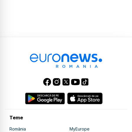
Teme
România
MyEurope