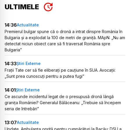
ULTIMELE
14:36
Actualitate
Premierul bulgar spune că o dronă a intrat dinspre România în
Bulgaria și a explodat la 100 de metri de graniță. MApN: „Nu am
detectat niciun obiect care să fi traversat România spre
Bulgaria”
14:33
Știri Externe
Frații Tate cer să fie eliberați pe cauțiune în SUA. Avocații:
„Sunt prea cunoscuți pentru a putea fugi”
14:01
Știri Externe
Ce ascunde incidentul legat de o presupusă dronă lângă
granița României? Generalul Bălăceanu: „Trebuie să începem
seria de întrebări”
13:07
Actualitate
Update. Ambulanța oprită pentru cumpărături la Bacău: DSU a