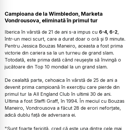
Campioana de la Wimbledon, Marketa
Vondrousova, eliminată în primul tur
Iberica în vârstă de 21 de ani s-a impus cu
6-4, 6-2
,
într-un meci scurt, care a durat doar o oră și 9 minute.
Pentru Jessica Bouzas Maneiro, aceasta a fost prima
victorie din cariera sa la un turneu de grand slam.
Totodată, este prima dată când reușește să învingă o
jucătoare din Top 10 mondial la un grand slam.
De cealaltă parte, cehoaica în vârstă de 25 de ani a
devenit prima campioană în exercițiu care pierde din
primul tur la All England Club în ultimii 30 de ani.
Ultima a fost Steffi Graff, în 1994. În meciul cu Bouzas
Maneiro, Vondrousova a făcut 28 de erori neforțate,
adică dublu față de adversara ei.
"Sunt foarte fericită, cred că este una dintre cele mai