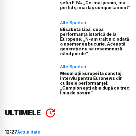
șefia FIFA: „Cel mai josnic, mai
perfid și mai laș comportament”
Alte Sporturi
Elisabeta Lipă, după
performanța istorică de la
Europene: „N-am trăit niciodată
o asemenea bucurie. Această
generație nu se resemnează
când pierde”
Alte Sporturi
Medaliații Europei la canotaj,
interviu pentru Euronews din
culisele performanței:
„Campion ești abia după ce treci
linia de sosire”
ULTIMELE
12:27
Actualitate