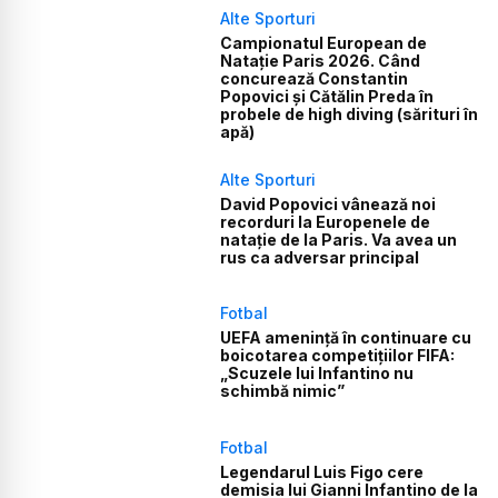
Alte Sporturi
Campionatul European de
Natație Paris 2026. Când
concurează Constantin
Popovici și Cătălin Preda în
probele de high diving (sărituri în
apă)
Alte Sporturi
David Popovici vânează noi
recorduri la Europenele de
natație de la Paris. Va avea un
rus ca adversar principal
Fotbal
UEFA amenință în continuare cu
boicotarea competițiilor FIFA:
„Scuzele lui Infantino nu
schimbă nimic”
Fotbal
Legendarul Luis Figo cere
demisia lui Gianni Infantino de la