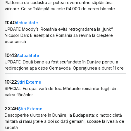
Platforma de cadastru ar putea reveni online săptămâna
viitoare. Ce se întâmplă cu cele 94.000 de cereri blocate
11:40
Actualitate
UPDATE Moody’s: România evită retrogradarea la „junk”.
Nicușor Dan: E esențial ca România să revină la creștere
economică
10:43
Actualitate
UPDATE. Două barje au fost scufundate în Dunăre pentru a
redirecționa apa către Cernavodă. Operațiunea a durat 11 ore
10:22
Știri Externe
SPECIAL. Europa: vară de foc. Mărturiile românilor fugiți din
calea flăcărilor
23:46
Știri Externe
Descoperire uluitoare în Dunăre, la Budapesta: o motocicletă
militară și rămășițele a doi soldați germani, scoase la iveală de
secetă