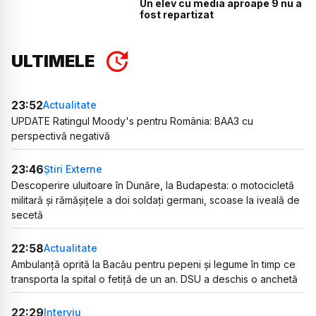
Un elev cu media aproape 9 nu a
fost repartizat
ULTIMELE
23:52
Actualitate
UPDATE Ratingul Moody's pentru România: BAA3 cu
perspectivă negativă
23:46
Știri Externe
Descoperire uluitoare în Dunăre, la Budapesta: o motocicletă
militară și rămășițele a doi soldați germani, scoase la iveală de
secetă
22:58
Actualitate
Ambulanță oprită la Bacău pentru pepeni și legume în timp ce
transporta la spital o fetiță de un an. DSU a deschis o anchetă
22:29
Interviu