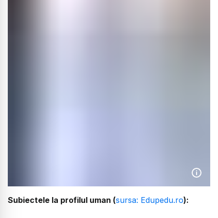
Subiectele la profilul uman (
sursa: Edupedu.ro
):