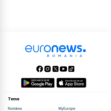
Teme
România
MyEurope