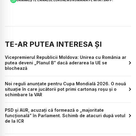
URMĂREȘTE CANALUL EURONEWS ROMÂNIA PE WHATSAPP!
TE-AR PUTEA INTERESA ȘI
Vicepremierul Republicii Moldova: Unirea cu România ar
putea deveni „Planul B” dacă aderarea la UE se
blochează
Noi reguli anunțate pentru Cupa Mondială 2026. O nouă
situație în care jucătorii pot primi cartonaș roșu și o
schimbare la VAR
PSD și AUR, acuzați că formează o „majoritate
funcțională” în Parlament. Schimb de atacuri după votul
de la ICR