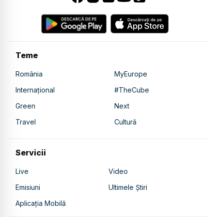
Teme
România
MyEurope
Internațional
#TheCube
Green
Next
Travel
Cultură
Servicii
Live
Video
Emisiuni
Ultimele Știri
Aplicația Mobilă