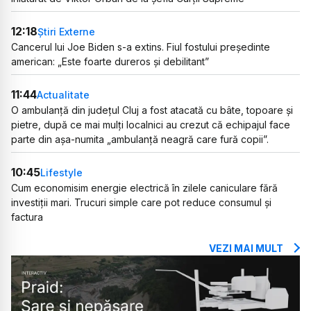
12:18
Știri Externe
Cancerul lui Joe Biden s-a extins. Fiul fostului președinte
american: „Este foarte dureros și debilitant”
11:44
Actualitate
O ambulanță din județul Cluj a fost atacată cu bâte, topoare și
pietre, după ce mai mulți localnici au crezut că echipajul face
parte din așa-numita „ambulanță neagră care fură copii”.
10:45
Lifestyle
Cum economisim energie electrică în zilele caniculare fără
investiții mari. Trucuri simple care pot reduce consumul și
factura
VEZI MAI MULT