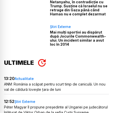
Netanyahu, în contradicție cu
Trump. Susține că Israelul nu se
retrage din Gaza până când
Hamas nu e complet dezarmat
Știri Externe
Mai mulți sportivi au dispărut
după Jocurile Commonwealth-
ului. Un incident similar a avut
loc în 2014
ULTIMELE
13:20
Actualitate
ANM: România a scăpat pentru scurt timp de caniculă. Un nou
val de căldură lovește țara de luni
12:52
Știri Externe
Péter Magyar îl propune președinte al Ungariei pe judecătorul
înlăturat de Viktor Orban de la șefia Curții Supreme