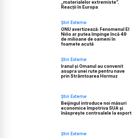
„materialelor extremiste”.
Reacții în Europa
Știri Externe
ONU avertizează: Fenomenul El
Niño ar putea împinge încă 49
de milioane de oameni în
foamete acută
Știri Externe
Iranul și Omanul au convenit
asupra unei rute pentru nave
prin Strâmtoarea Hormuz
Știri Externe
Beijingul introduce noi măsuri
economice împotriva SUA și
înăsprește controalele la export
Știri Externe