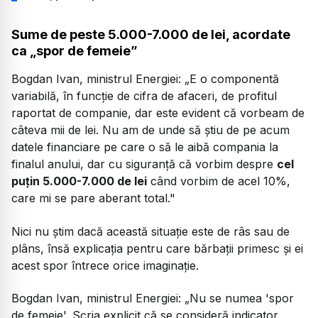
Sume de peste 5.000-7.000 de lei, acordate
ca „spor de femeie”
Bogdan Ivan, ministrul Energiei:
„E o componentă
variabilă, în funcție de cifra de afaceri, de profitul
raportat de companie, dar este evident că vorbeam de
câteva mii de lei. Nu am de unde să știu de pe acum
datele financiare pe care o să le aibă compania la
finalul anului, dar cu siguranță că vorbim despre
cel
puțin 5.000-7.000 de lei
când vorbim de acel 10%,
care mi se pare aberant total."
Nici nu știm dacă această situație este de râs sau de
plâns, însă explicația pentru care bărbații primesc și ei
acest spor întrece orice imaginație.
Bogdan Ivan, ministrul Energiei:
„Nu se numea 'spor
de femeie'. Scria explicit că se consideră indicator