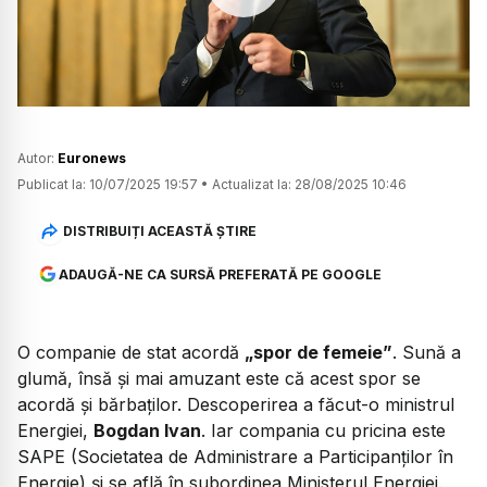
Watch
Autor:
Euronews
Publicat la:
10/07/2025 19:57
•
Actualizat la:
28/08/2025 10:46
DISTRIBUIȚI ACEASTĂ ȘTIRE
ADAUGĂ-NE CA SURSĂ PREFERATĂ PE GOOGLE
O companie de stat acordă
„spor de femeie”
. Sună a
glumă, însă și mai amuzant este că acest spor se
acordă și bărbaților. Descoperirea a făcut-o ministrul
Energiei,
Bogdan Ivan
. Iar compania cu pricina este
SAPE (Societatea de Administrare a Participanților în
Energie) și se află în subordinea Ministerul Energiei.