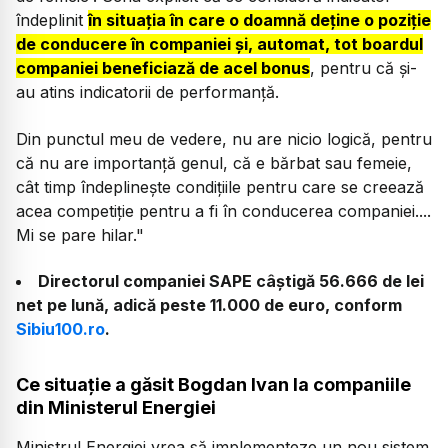
îndeplinit
în situația în care o doamnă deține o poziție
de conducere în companiei și, automat, tot boardul
companiei beneficiază de acel bonus
, pentru că și-
au atins indicatorii de performanță.
Din punctul meu de vedere, nu are nicio logică, pentru
că nu are importanță genul, că e bărbat sau femeie,
cât timp îndeplinește condițiile pentru care se creează
acea competiție pentru a fi în conducerea companiei....
Mi se pare hilar."
Directorul companiei SAPE câștigă 56.666 de lei
net pe lună, adică peste 11.000 de euro, conform
Sibiu100.ro
.
Ce situație a găsit Bogdan Ivan la companiile
din Ministerul Energiei
Ministrul Energiei vrea să implementeze un nou sistem