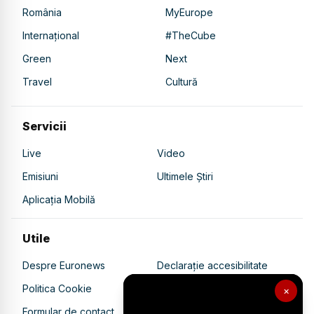
România
MyEurope
Internațional
#TheCube
Green
Next
Travel
Cultură
Servicii
Live
Video
Emisiuni
Ultimele Știri
Aplicația Mobilă
Utile
Despre Euronews
Declarație accesibilitate
Politica Cookie
Politica de confidențialitate
×
Formular de contact
Transparență în utilizarea AI