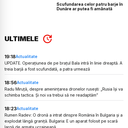
Scufundarea celor patru barje în
Dunăre ar putea fi amânată
ULTIMELE
19:18
Actualitate
UPDATE. Operațiunea de pe brațul Bala intră în linie dreaptă. A
treia barjă a fost scufundată, a patra urmează
18:56
Actualitate
Radu Miruță, despre amenințarea dronelor rusești: „Rusia își va
schimba tactica. Și noi va trebui să ne readaptăm”
18:23
Actualitate
Rumen Radev: O dronă a intrat dinspre România în Bulgaria și a
explodat lângă graniță. Bulgaria: E un aparat folosit pe scară
largă de armata ucraineană