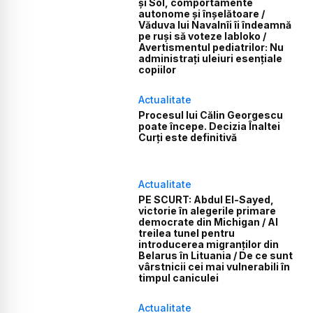
și Sol, comportamente
autonome și înșelătoare /
Văduva lui Navalnîi îi îndeamnă
pe ruși să voteze Iabloko /
Avertismentul pediatrilor: Nu
administrați uleiuri esențiale
copiilor
Actualitate
Procesul lui Călin Georgescu
poate începe. Decizia Înaltei
Curți este definitivă
Actualitate
PE SCURT: Abdul El-Sayed,
victorie în alegerile primare
democrate din Michigan / Al
treilea tunel pentru
introducerea migranților din
Belarus în Lituania / De ce sunt
vârstnicii cei mai vulnerabili în
timpul caniculei
Actualitate