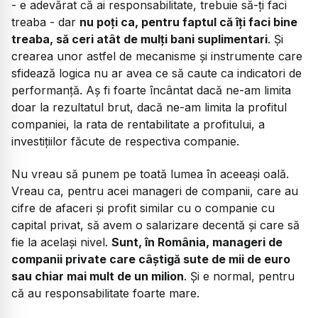
- e adevărat că ai responsabilitate, trebuie să-ți faci
treaba - dar
nu poți ca, pentru faptul că îți faci bine
treaba, să ceri atât de mulți bani suplimentari
. Și
crearea unor astfel de mecanisme și instrumente care
sfidează logica nu ar avea ce să caute ca indicatori de
performanță. Aș fi foarte încântat dacă ne-am limita
doar la rezultatul brut, dacă ne-am limita la profitul
companiei, la rata de rentabilitate a profitului, a
investițiilor făcute de respectiva companie.
Nu vreau să punem pe toată lumea în aceeași oală.
Vreau ca, pentru acei manageri de companii, care au
cifre de afaceri și profit similar cu o companie cu
capital privat, să avem o salarizare decentă și care să
fie la același nivel.
Sunt, în România, manageri de
companii private care câștigă sute de mii de euro
sau chiar mai mult de un milion
. Și e normal, pentru
că au responsabilitate foarte mare.