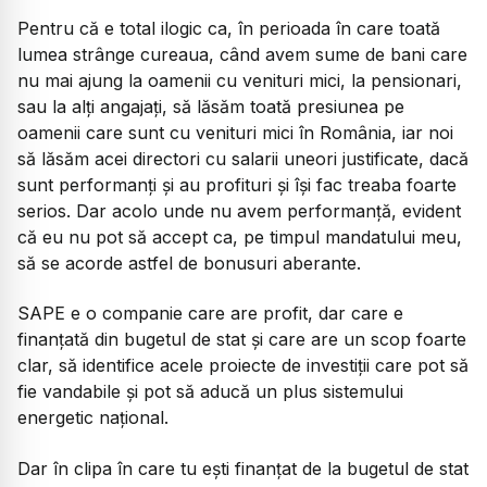
Pentru că e total ilogic ca, în perioada în care toată
lumea strânge cureaua, când avem sume de bani care
nu mai ajung la oamenii cu venituri mici, la pensionari,
sau la alți angajați, să lăsăm toată presiunea pe
oamenii care sunt cu venituri mici în România, iar noi
să lăsăm acei directori cu salarii uneori justificate, dacă
sunt performanți și au profituri și își fac treaba foarte
serios. Dar acolo unde nu avem performanță, evident
că eu nu pot să accept ca, pe timpul mandatului meu,
să se acorde astfel de bonusuri aberante.
SAPE e o companie care are profit, dar care e
finanțată din bugetul de stat și care are un scop foarte
clar, să identifice acele proiecte de investiții care pot să
fie vandabile și pot să aducă un plus sistemului
energetic național.
Dar în clipa în care tu ești finanțat de la bugetul de stat