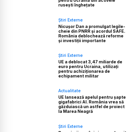
pentru Ucraina din activele
rusești înghețate
Știri Externe
Nicușor Dan a promulgat legile-
cheie din PNRR și acordul SAFE.
România deblochează reforme
și investiții importante
Știri Externe
UE a deblocat 3,47 miliarde de
euro pentru Ucraina, utilizați
pentru achiziționarea de
echipament militar
Actualitate
UE lansează apelul pentru șapte
gigafabrici AI. România vrea să
găzduiască un astfel de proiect
la Marea Neagră
Știri Externe