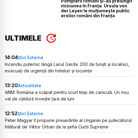
Pompierii români și-au prelungit
misiunea în Franța. Ursula von
der Leyen le mulțumește public
eroilor români din Franța
ULTIMELE
14:04
Știri Externe
Incendiu puternic lângă Lacul Garda: 200 de turiști și localnici,
evacuați de urgență din hoteluri și locuințe
13:20
Actualitate
ANM: România a scăpat pentru scurt timp de caniculă. Un nou
val de căldură lovește țara de luni
12:52
Știri Externe
Péter Magyar îl propune președinte al Ungariei pe judecătorul
înlăturat de Viktor Orban de la șefia Curții Supreme