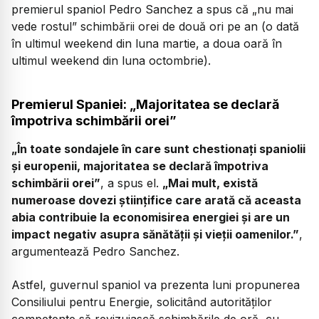
premierul spaniol Pedro Sanchez a spus că „nu mai
vede rostul” schimbării orei de două ori pe an (o dată
în ultimul weekend din luna martie, a doua oară în
ultimul weekend din luna octombrie).
Premierul Spaniei: „Majoritatea se declară
împotriva schimbării orei”
„În toate sondajele în care sunt chestionați spaniolii
și europenii, majoritatea se declară împotriva
schimbării orei”
, a spus el.
„Mai mult, există
numeroase dovezi științifice care arată că aceasta
abia contribuie la economisirea energiei și are un
impact negativ asupra sănătății și vieții oamenilor.”
,
argumentează Pedro Sanchez.
Astfel, guvernul spaniol va prezenta luni propunerea
Consiliului pentru Energie, solicitând autorităților
competente să revizuiască schimbările de oră, cu