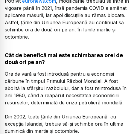
Potrivit
euronews.com
, modificările trebuiau să intre în
vigoare până în 2021, însă pandemia COVID a amânat
aplicarea măsurii, iar apoi discuțiile au rămas blocate.
Astfel, țările din Uniunea Europeană au continuat să
schimbe ora de două ori pe an, în lunile martie și
octombrie.
Cât de benefică mai este schimbarea orei de
două ori pe an?
Ora de vară a fost introdusă pentru a economisi
cărbune în timpul Primului Război Mondial. A fost
abolită la sfârșitul războiului, dar a fost reintrodusă în
anii 1980, când a reapărut necesitatea economisirii
resurselor, determinată de criza petrolieră mondială.
Din 2002, toate țările din Uniunea Europeană, cu
excepția Islandei, trebuie să-și schimbe ora în ultima
duminică din martie și octombrie.