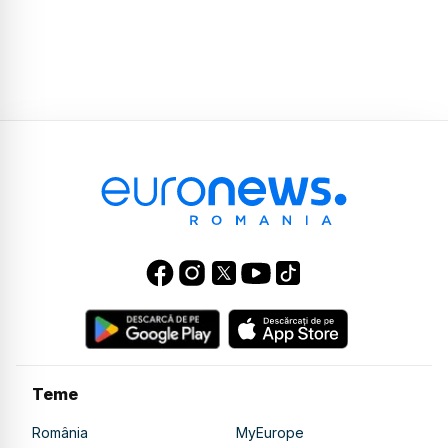
Teme
România
MyEurope