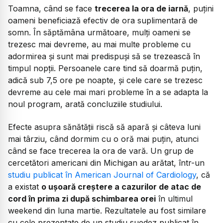
Toamna, când se face
trecerea la ora de iarnă
, puțini
oameni beneficiază efectiv de ora suplimentară de
somn. În săptămâna următoare, mulți oameni se
trezesc mai devreme, au mai multe probleme cu
adormirea și sunt mai predispuși să se trezească în
timpul nopții. Persoanele care tind să doarmă puțin,
adică sub 7,5 ore pe noapte, și cele care se trezesc
devreme au cele mai mari probleme în a se adapta la
noul program, arată concluziile studiului.
Efecte asupra sănătății riscă să apară și câteva luni
mai târziu, când dormim cu o oră mai puțin, atunci
când se face trecerea la ora de vară. Un grup de
cercetători americani din Michigan au arătat, într-un
studiu publicat în American Journal of Cardiology
, că
a existat
o ușoară creștere a cazurilor de atac de
cord în prima zi după schimbarea orei
în ultimul
weekend din luna martie. Rezultatele au fost similare
cu cele prezentate de un studiu suedez publicat în