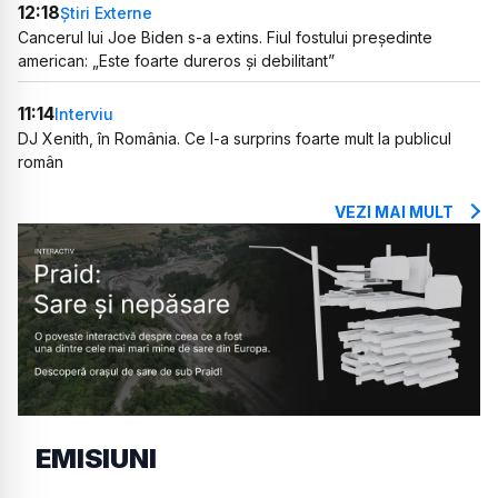
12:18
Știri Externe
Cancerul lui Joe Biden s-a extins. Fiul fostului președinte
american: „Este foarte dureros și debilitant”
11:14
Interviu
DJ Xenith, în România. Ce l-a surprins foarte mult la publicul
român
VEZI MAI MULT
EMISIUNI