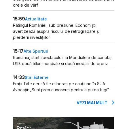
orele de vârf
15:59
Actualitate
Ratingul României, sub presiune. Economiștii
avertizează asupra riscului de retrogradare și
pierderii investițiilor
15:17
Alte Sporturi
România, start spectaculos la Mondialele de canotaj
U19: două titluri mondiale și două medalii de bronz
14:33
Știri Externe
Frații Tate cer să fie eliberați pe cauțiune în SUA.
Avocații: „Sunt prea cunoscuți pentru a putea fugi”
VEZI MAI MULT