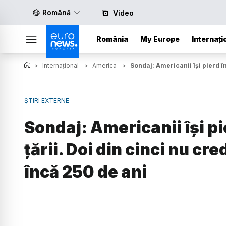
Română
Video
România
My Europe
Internați
>
Internațional
>
America
>
Sondaj: Americanii își pierd în
ȘTIRI EXTERNE
Sondaj: Americanii își pi
țării. Doi din cinci nu cr
încă 250 de ani