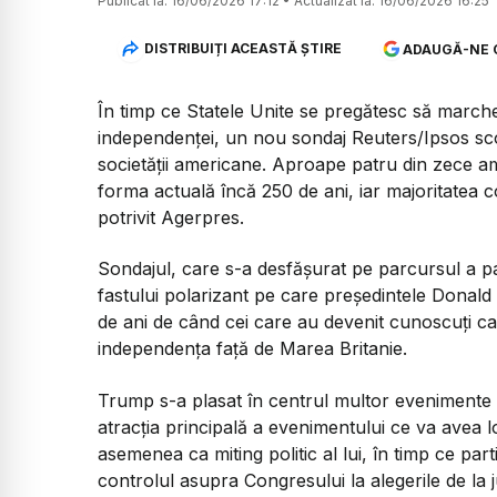
Publicat la:
16/06/2026 17:12
•
Actualizat la:
16/06/2026 16:25
DISTRIBUIȚI ACEASTĂ ȘTIRE
ADAUGĂ-NE 
În timp ce Statele Unite se pregătesc să marche
independenței, un nou sondaj Reuters/Ipsos sco
societății americane. Aproape patru din zece am
forma actuală încă 250 de ani, iar majoritatea 
potrivit Agerpres.
Sondajul, care s-a desfășurat pe parcursul a patr
fastului polarizant pe care președintele Donal
de ani de când cei care au devenit cunoscuți ca 
independența față de Marea Britanie.
Trump s-a plasat în centrul multor evenimente al
atracția principală a evenimentului ce va avea l
asemenea ca miting politic al lui, în timp ce pa
controlul asupra Congresului la alegerile de la