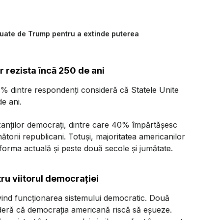
 luate de Trump pentru a extinde puterea
 rezista încă 250 de ani
38% dintre respondenți consideră că Statele Unite
e ani.
izanților democrați, dintre care 40% împărtășesc
torii republicani. Totuși, majoritatea americanilor
forma actuală și peste două secole și jumătate.
ru viitorul democrației
rivind funcționarea sistemului democratic. Două
ideră că democrația americană riscă să eșueze.