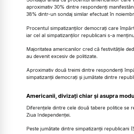
aproximativ 30% dintre respondenți manifestând
38% dintr-un sondaj similar efectuat în noiembr
Procentul simpatizanților democrați care împăr
iar cel al simpatizanților republicani s-a menți
Majoritatea americanilor cred că festivitățile de
au devenit excesiv de politizate.
Aproximativ două treimi dintre respondenți împă
simpatizanții democrați și jumătate dintre republ
Americanii, divizați chiar și asupra modu
Diferențele dintre cele două tabere politice se r
Ziua Independenței.
Peste jumătate dintre simpatizanții republicani 