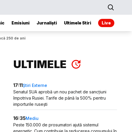
ic
Emisiuni
Jurnaliști
Ultimele Stiri
Live
încă 250 de ani
ULTIMELE
17:11
Știri Externe
Senatul SUA aprobă un nou pachet de sancțiuni
împotriva Rusiei. Tarife de până la 500% pentru
importurile rusești
16:35
Mediu
Peste 150.000 de prosumatori ajută sistemul
energetic. Cum contribuie la reducerea consumului în