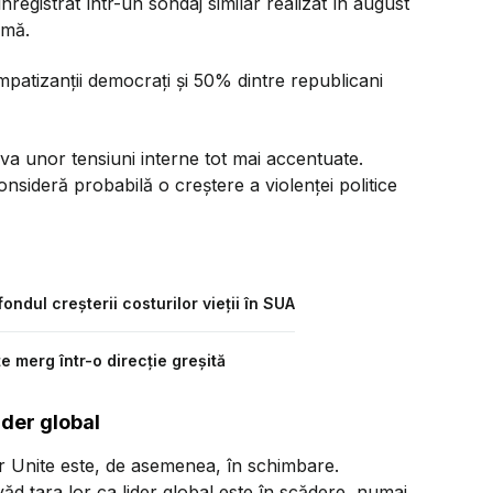
registrat într-un sondaj similar realizat în august
amă.
impatizanții democrați și 50% dintre republicani
va unor tensiuni interne tot mai accentuate.
onsideră probabilă o creștere a violenței politice
ondul creșterii costurilor vieții în SUA
 merg într-o direcție greșită
ider global
lor Unite este, de asemenea, în schimbare.
ăd țara lor ca lider global este în scădere, numai