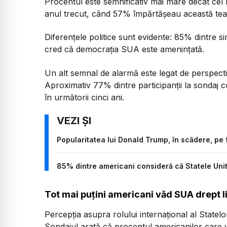
Procentul este semnificativ mai mare decât cel în
anul trecut, când 57% împărtășeau această te
Diferențele politice sunt evidente: 85% dintre s
cred că democrația SUA este amenințată.
Un alt semnal de alarmă este legat de perspecti
Aproximativ 77% dintre participanții la sondaj c
în următorii cinci ani.
Popularitatea lui Donald Trump, în scădere, pe f
85% dintre americani consideră că Statele Unite
Tot mai puțini americani văd SUA drept l
Percepția asupra rolului internațional al State
Sondajul arată că procentul americanilor care v