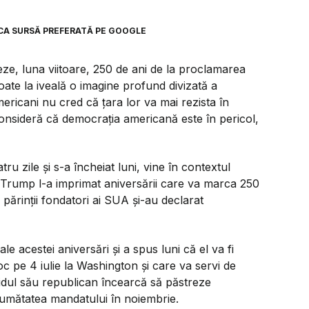
CA SURSĂ PREFERATĂ PE GOOGLE
ze, luna viitoare, 250 de ani de la proclamarea
ate la iveală o imagine profund divizată a
ericani nu cred că țara lor va mai rezista în
consideră că democrația americană este în pericol,
u zile și s-a încheiat luni, vine în contextul
d Trump l-a imprimat aniversării care va marca 250
părinții fondatori ai SUA și-au declarat
e acestei aniversări și a spus luni că el va fi
oc pe 4 iulie la Washington și care va servi de
rtidul său republican încearcă să păstreze
 jumătatea mandatului în noiembrie.