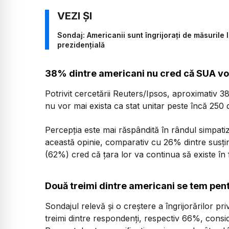
Sondaj: Americanii sunt îngrijorați de măsurile
prezidențială
38% dintre americani nu cred că SUA vor
Potrivit cercetării Reuters/Ipsos, aproximativ 
nu vor mai exista ca stat unitar peste încă 250 d
Percepția este mai răspândită în rândul simpat
această opinie, comparativ cu 26% dintre susțină
(62%) cred că țara lor va continua să existe în 
Două treimi dintre americani se tem pent
Sondajul relevă și o creștere a îngrijorărilor p
treimi dintre respondenți, respectiv 66%, cons