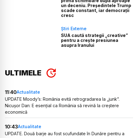
prima schimbare după aproape
un deceniu. Președintele Trump
scade constant, iar democrații
cresc
Știri Externe
SUA caută strategii „creative”
pentru a crește presiunea
asupra Iranului
ULTIMELE
11:40
Actualitate
UPDATE Moody’s: România evită retrogradarea la „junk”.
Nicușor Dan: E esențial ca România să revină la creștere
economică
10:43
Actualitate
UPDATE. Două barje au fost scufundate în Dunăre pentru a