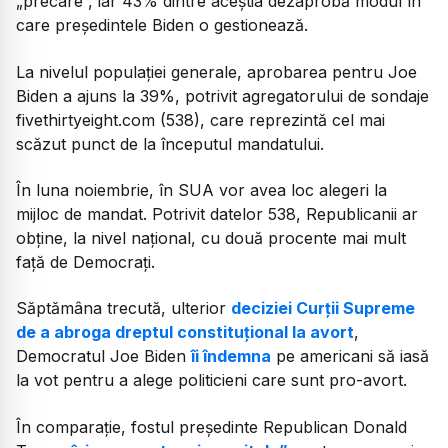
„precare”, iar 43% dintre aceștia dezaprobă modul în
care președintele Biden o gestionează.
La nivelul populației generale, aprobarea pentru Joe
Biden a ajuns la 39%, potrivit agregatorului de sondaje
fivethirtyeight.com (538), care reprezintă cel mai
scăzut punct de la începutul mandatului.
În luna noiembrie, în SUA vor avea loc alegeri la
mijloc de mandat. Potrivit datelor 538, Republicanii ar
obține, la nivel național, cu două procente mai mult
față de Democrați.
Săptămâna trecută, ulterior
deciziei Curții Supreme
de a abroga dreptul constituțional la avort
,
Democratul Joe Biden
îi îndemna
pe americani să iasă
la vot pentru a alege politicieni care sunt pro-avort.
În comparație, fostul președinte Republican Donald