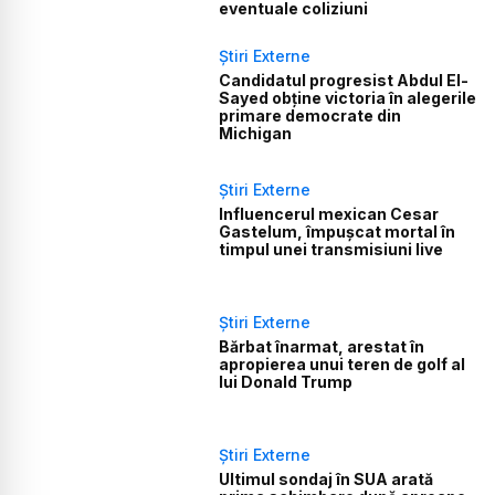
eventuale coliziuni
Știri Externe
Candidatul progresist Abdul El-
Sayed obține victoria în alegerile
primare democrate din
Michigan
Știri Externe
Influencerul mexican Cesar
Gastelum, împușcat mortal în
timpul unei transmisiuni live
Știri Externe
Bărbat înarmat, arestat în
apropierea unui teren de golf al
lui Donald Trump
Știri Externe
Ultimul sondaj în SUA arată