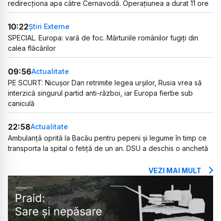
redirecționa apa către Cernavodă. Operațiunea a durat 11 ore
10:22
Știri Externe
SPECIAL. Europa: vară de foc. Mărturiile românilor fugiți din
calea flăcărilor
09:56
Actualitate
PE SCURT: Nicușor Dan retrimite legea urșilor, Rusia vrea să
interzică singurul partid anti-război, iar Europa fierbe sub
caniculă
22:58
Actualitate
Ambulanță oprită la Bacău pentru pepeni și legume în timp ce
transporta la spital o fetiță de un an. DSU a deschis o anchetă
VEZI MAI MULT