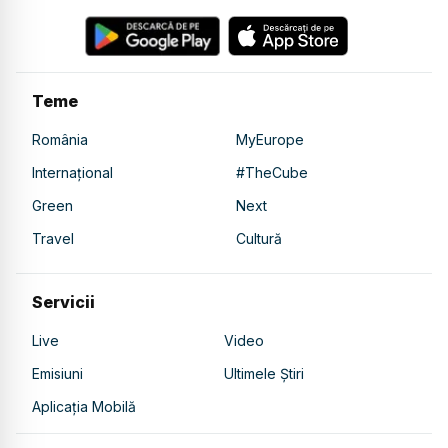
Teme
România
MyEurope
Internațional
#TheCube
Green
Next
Travel
Cultură
Servicii
Live
Video
Emisiuni
Ultimele Știri
Aplicația Mobilă