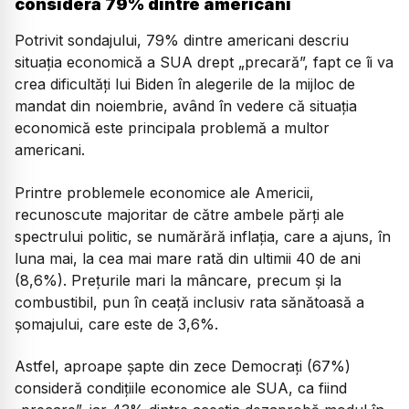
consideră 79% dintre americani
Potrivit sondajului, 79% dintre americani descriu
situația economică a SUA drept „precară”, fapt ce îi va
crea dificultăți lui Biden în alegerile de la mijloc de
mandat din noiembrie, având în vedere că situația
economică este principala problemă a multor
americani.
Printre problemele economice ale Americii,
recunoscute majoritar de către ambele părți ale
spectrului politic, se numărără inflația, care a ajuns, în
luna mai, la cea mai mare rată din ultimii 40 de ani
(8,6%). Prețurile mari la mâncare, precum și la
combustibil, pun în ceață inclusiv rata sănătoasă a
șomajului, care este de 3,6%.
Astfel, aproape șapte din zece Democrați (67%)
consideră condițiile economice ale SUA, ca fiind