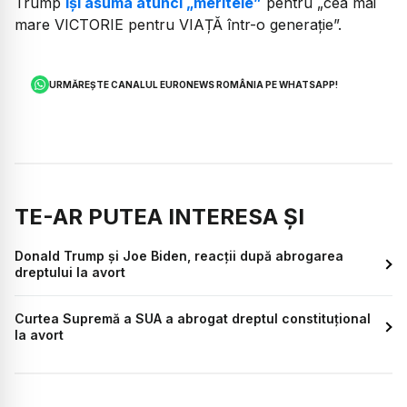
Trump
își asuma atunci „meritele”
pentru „cea mai
mare VICTORIE pentru VIAȚĂ într-o generație”.
URMĂREȘTE CANALUL EURONEWS ROMÂNIA PE WHATSAPP!
TE-AR PUTEA INTERESA ȘI
Donald Trump și Joe Biden, reacții după abrogarea
dreptului la avort
Curtea Supremă a SUA a abrogat dreptul constituțional
la avort