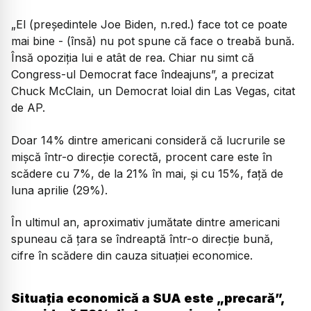
„El (președintele Joe Biden, n.red.) face tot ce poate
mai bine - (însă) nu pot spune că face o treabă bună.
Însă opoziția lui e atât de rea. Chiar nu simt că
Congress-ul Democrat face îndeajuns”, a precizat
Chuck McClain, un Democrat loial din Las Vegas, citat
de AP.
Doar 14% dintre americani consideră că lucrurile se
mișcă într-o direcție corectă, procent care este în
scădere cu 7%, de la 21% în mai, și cu 15%, față de
luna aprilie (29%).
În ultimul an, aproximativ jumătate dintre americani
spuneau că țara se îndreaptă într-o direcție bună,
cifre în scădere din cauza situației economice.
Situația economică a SUA este „precară”,