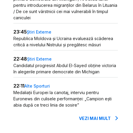
pentru introducerea migranților din Belarus în Lituania
/ De ce sunt vârstnicii cei mai vulnerabili în timpul
caniculei
23:45
Știri Externe
Republica Moldova și Ucraina evaluează scăderea
critică a nivelului Nistrului și pregătesc măsuri
22:48
Știri Externe
Candidatul progresist Abdul El-Sayed obține victoria
în alegerile primare democrate din Michigan
22:11
Alte Sporturi
Medaliații Europei la canotaj, interviu pentru
Euronews din culisele performanței: „Campion ești
abia după ce treci linia de sosire”
VEZI MAI MULT