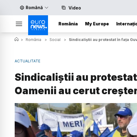
Română
Video
România
My Europe
Internați
>
România
>
Social
>
Sindicaliștii au protestat în fața G
ACTUALITATE
Sindicaliștii au protestat
Oamenii au cerut creșter