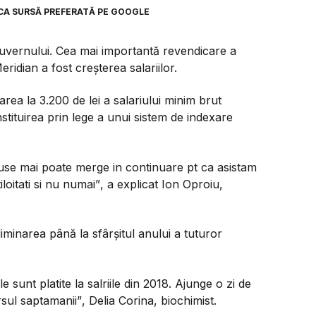
CA SURSĂ PREFERATĂ PE GOOGLE
 Guvernului. Cea mai importantă revendicare a
ridian a fost creșterea salariilor.
ea la 3.200 de lei a salariului minim brut
nstituirea prin lege a unui sistem de indexare
nuse mai poate merge in continuare pt ca asistam
iloitati si nu numai”
, a explicat Ion Oproiu,
iminarea până la sfârşitul anului a tuturor
 sunt platite la salriile din 2018. Ajunge o zi de
rsul saptamanii”
, Delia Corina, biochimist.