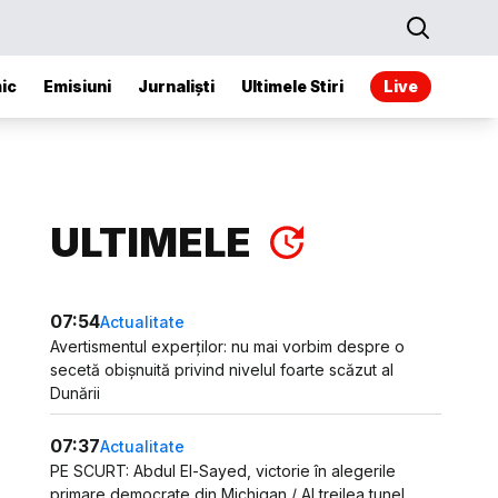
ic
Emisiuni
Jurnaliști
Ultimele Stiri
Live
ULTIMELE
07:54
Actualitate
Avertismentul experților: nu mai vorbim despre o
secetă obișnuită privind nivelul foarte scăzut al
Dunării
07:37
Actualitate
PE SCURT: Abdul El-Sayed, victorie în alegerile
primare democrate din Michigan / Al treilea tunel