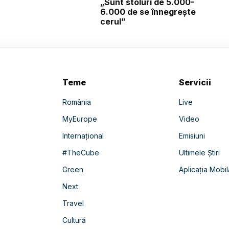
„Sunt stoluri de 5.000-
6.000 de se înnegrește
cerul”
Teme
Servicii
România
Live
MyEurope
Video
Internațional
Emisiuni
#TheCube
Ultimele Știri
Green
Aplicația Mobil
Next
Travel
Cultură