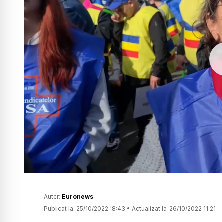
Autor:
Euronews
Publicat la:
25/10/2022 18:43
•
Actualizat la:
26/10/2022 11:21