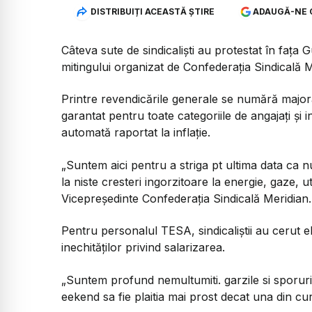
DISTRIBUIȚI ACEASTĂ ȘTIRE
ADAUGĂ-NE 
Câteva sute de sindicaliști au protestat în fața
mitingului organizat de Confederația Sindicală Me
Printre revendicările generale se numără majorar
garantat pentru toate categoriile de angajați și i
automată raportat la inflație.
„Suntem aici pentru a striga pt ultima data ca 
la niste cresteri ingorzitoare la energie, gaze, ut
Vicepreședinte Confederația Sindicală Meridian.
Pentru personalul TESA, sindicaliştii au cerut el
inechităţilor privind salarizarea.
„Suntem profund nemultumiti. garzile si sporurile
eekend sa fie plaitia mai prost decat una din cu