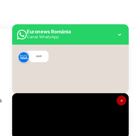
Euronews România
Canal WhatsApp
Utile
Despre Euronews
Declarație accesibilitate
Politica Cookie
Politica de confidențialitate
×
ă
Formular de contact
Transparență în utilizarea AI
Gestionați preferințele