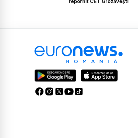
repornit CET Grozăvești