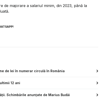
re de majorare a salariul minim, din 2023, până la
luată.
HATSAPP!
ne de lei în numerar circulă în România
ltimii 12 ani
tății. Schimbările anunțate de Marius Budăi