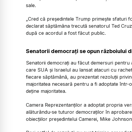
sale.
„Cred că președintele Trump primește sfaturi fo
declarat săptămâna trecută senatorul Ted Cruz,
după ce acordul a fost făcut public.
Senatorii democrați se opun războiului d
Senatorii democrați au făcut demersuri pentru 
care SUA și Israelul au lansat atacuri cu rache
fiecare săptămână, au prezentat rezoluții privin
majoritatea necesară pentru a fi adoptate într-
deține majoritatea.
Camera Reprezentanților a adoptat propria versi
alăturându-se tuturor democraților în aprobarea 
obiecțiilor președintelui Camerei, Mike Johnson,