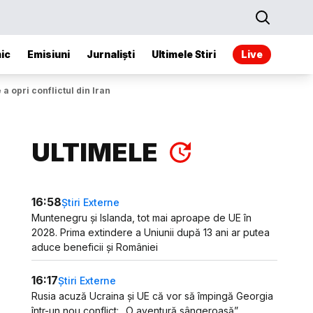
ic
Emisiuni
Jurnaliști
Ultimele Stiri
Live
a opri conflictul din Iran
ULTIMELE
16:58
Știri Externe
Muntenegru și Islanda, tot mai aproape de UE în
2028. Prima extindere a Uniunii după 13 ani ar putea
aduce beneficii și României
16:17
Știri Externe
Rusia acuză Ucraina și UE că vor să împingă Georgia
într-un nou conflict: „O aventură sângeroasă”