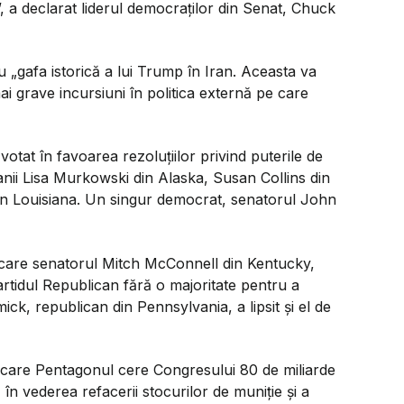
,
a declarat liderul democraților din Senat, Chuck
 „gafa istorică a lui Trump în Iran. Aceasta va
ai grave incursiuni în politica externă pe care
votat în favoarea rezoluțiilor privind puterile de
anii Lisa Murkowski din Alaska, Susan Collins din
din Louisiana. Un singur democrat, senatorul John
re care senatorul Mitch McConnell din Kentucky,
 Partidul Republican fără o majoritate pentru a
ck, republican din Pennsylvania, a lipsit și el de
 care Pentagonul cere Congresului 80 de miliarde
 în vederea refacerii stocurilor de muniție și a