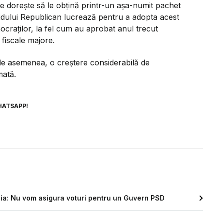
e dorește să le obțină printr-un așa-numit pachet
rtidului Republican lucrează pentru a adopta acest
ocraților, la fel cum au aprobat anul trecut
 fiscale majore.
 de asemenea, o creștere considerabilă de
mată.
HATSAPP!
nia: Nu vom asigura voturi pentru un Guvern PSD