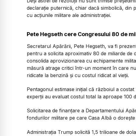
Deși astfel de rezoluții nu sunt trimise președi
declarație puternică, chiar dacă simbolică, din 
cu acțiunile militare ale administrației.
Pete Hegseth cere Congresului 80 de mili
Secretarul Apărării, Pete Hegseth, va fi preze
pentru a solicita aproximativ 80 de miliarde de
consolida aprovizionarea cu echipamente militar
măsură atrage critici într-un moment în care n
ridicate la benzină și cu costul ridicat al vieții.
Pentagonul estimase inițial că războiul a costat 
experții au evaluat costul total la aproape 100 d
Solicitarea de finanțare a Departamentului Apăr
fondurilor militare pe care Casa Albă o dorește 
Administrația Trump solicită 1,5 trilioane de do