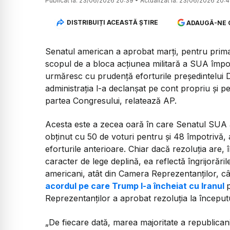
Publicat la:
23/06/2026 20:39
•
Actualizat la:
23/06/2026 20:
DISTRIBUIȚI ACEASTĂ ȘTIRE
ADAUGĂ-NE 
Senatul american a aprobat marți, pentru prima 
scopul de a bloca acțiunea militară a SUA împotr
urmăresc cu prudență eforturile președintelui 
administrația l-a declanșat pe cont propriu și 
partea Congresului, relatează AP.
Acesta este a zecea oară în care Senatul SUA a 
obținut cu 50 de voturi pentru și 48 împotrivă, 
eforturile anterioare. Chiar dacă rezoluția are,
caracter de lege deplină, ea reflectă îngrijorăr
americani, atât din Camera Reprezentanților, cât
acordul pe care Trump l-a încheiat cu Iranul
Reprezentanților a aprobat rezoluția la începutu
„De fiecare dată, marea majoritate a republicani