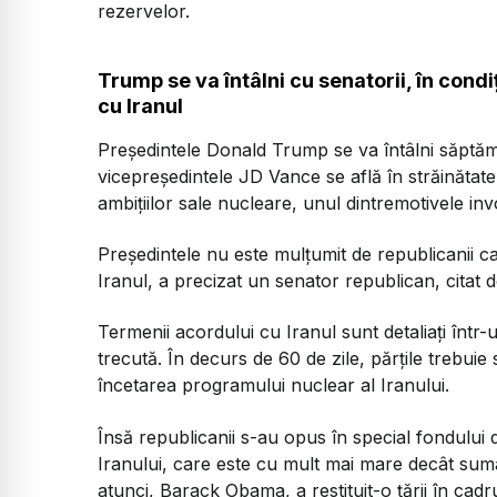
rezervelor.
Trump se va întâlni cu senatorii, în condi
cu Iranul
Președintele Donald Trump se va întâlni săptămâ
vicepreședintele JD Vance se află în străinătat
ambițiilor sale nucleare, unul dintremotivele in
Președintele nu este mulțumit de republicanii ca
Iranul, a precizat un senator republican, citat 
Termenii acordului cu Iranul sunt detaliați 
trecută. În decurs de 60 de zile, părțile trebuie
încetarea programului nuclear al Iranului.
Însă republicanii s-au opus în special fondului d
Iranului, care este cu mult mai mare decât suma
atunci, Barack Obama, a restituit-o țării în cadr