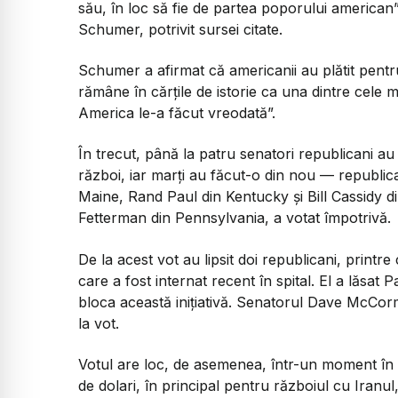
său, în loc să fie de partea poporului american”
Schumer, potrivit sursei citate.
Schumer a afirmat că americanii au plătit pentru
rămâne în cărțile de istorie ca una dintre cele m
America le-a făcut vreodată”.
În trecut, până la patru senatori republicani au 
război, iar marți au făcut-o din nou — republic
Maine, Rand Paul din Kentucky și Bill Cassidy 
Fetterman din Pennsylvania, a votat împotrivă.
De la acest vot au lipsit doi republicani, print
care a fost internat recent în spital. El a lăsat
bloca această inițiativă. Senatorul Dave McCormi
la vot.
Votul are loc, de asemenea, într-un moment în
de dolari, în principal pentru războiul cu Iranul,