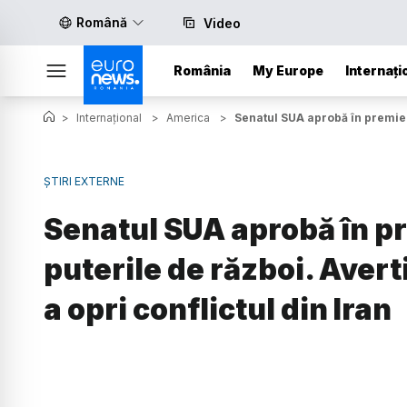
Română
Video
România
My Europe
Internați
>
Internațional
>
America
>
Senatul SUA aprobă în premieră
ȘTIRI EXTERNE
Senatul SUA aprobă în pr
puterile de război. Ave
a opri conflictul din Iran