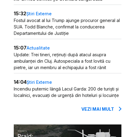
15:32
Știri Externe
Fostul avocat al lui Trump ajunge procuror general al
SUA. Todd Blanche, confirmat la conducerea
Departamentului de Justiție
15:07
Actualitate
Update: Trei tineri, reținuți după atacul asupra
ambulanței din Cluj. Autospeciala a fost lovită cu
pietre, iar un membru al echipajului a fost rănit
14:04
Știri Externe
Incendiu puternic lângă Lacul Garda: 200 de turiști și
localnici, evacuați de urgență din hoteluri și locuințe
VEZI MAI MULT