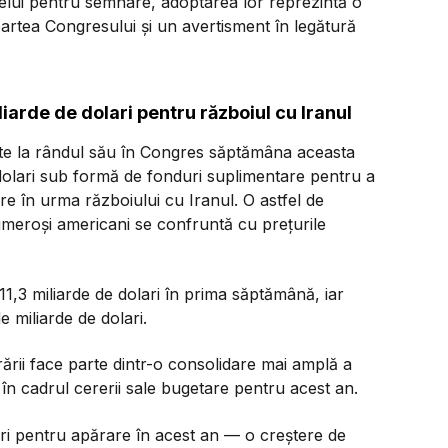
ntelui pentru semnare, adoptarea lor reprezintă o
partea Congresului și un avertisment în legătură
arde de dolari pentru războiul cu Iranul
nte la rândul său în Congres săptămâna aceasta
 dolari sub formă de fonduri suplimentare pentru a
e în urma războiului cu Iranul. O astfel de
umeroși americani se confruntă cu prețurile
11,3 miliarde de dolari în prima săptămână, iar
e miliarde de dolari.
ării face parte dintr-o consolidare mai amplă a
în cadrul cererii sale bugetare pentru acest an.
lari pentru apărare în acest an — o creștere de