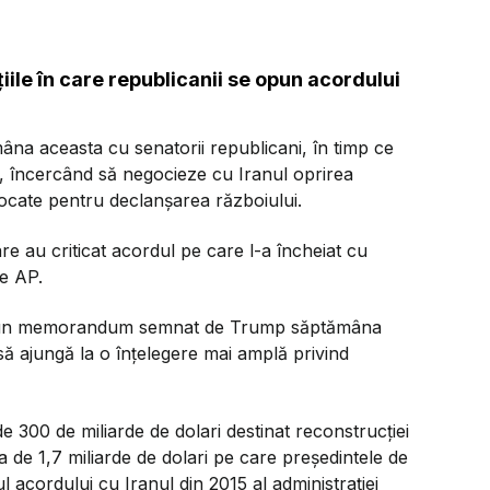
țiile în care republicanii se opun acordului
na aceasta cu senatorii republicani, în timp ce
e, încercând să negocieze cu Iranul oprirea
vocate pentru declanșarea războiului.
re au criticat acordul pe care l-a încheiat cu
de AP.
într-un memorandum semnat de Trump săptămâna
 să ajungă la o înțelegere mai amplă privind
e 300 de miliarde de dolari destinat reconstrucției
 de 1,7 miliarde de dolari pe care președintele de
ul acordului cu Iranul din 2015 al administrației