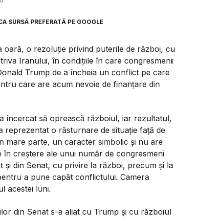
40
CA SURSĂ PREFERATĂ PE GOOGLE
oară, o rezoluție privind puterile de război, cu
iva Iranului, în condițiile în care congresmenii
Donald Trump de a încheia un conflict pe care
pentru care are acum nevoie de finanțare din
încercat să oprească războiul, iar rezultatul,
a reprezentat o răsturnare de situație față de
 în mare parte, un caracter simbolic și nu are
ile în creștere ale unui număr de congresmeni
 și din Senat, cu privire la război, precum și la
pentru a pune capăt conflictului. Camera
l acestei luni.
lor din Senat s-a aliat cu Trump și cu războiul