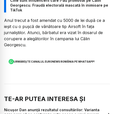
Cine sunt influencerii care l-au promovat pe Călin
Georgescu. Fraudă electorală mascată în inimioare pe
TikTok
Anul trecut a fost amendat cu 5000 de lei după ce a
ieșit cu o pușcă de vânătoare tip Airsoft în fața
jurnaliștilor. Atunci, bărbatul era vizat în dosarul de
corupere a alegătorilor în campania lui Călin
Georgescu.
URMĂREȘTE CANALUL EURONEWS ROMÂNIA PE WHATSAPP!
TE-AR PUTEA INTERESA ȘI
Nicușor Dan anunță rezultatul consultărilor: Varianta