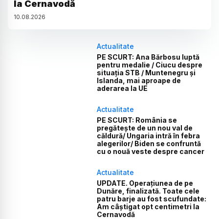
la Cernavodă
10
.
08
.
2026
Actualitate
PE SCURT: Ana Bărbosu luptă
pentru medalie / Ciucu despre
situația STB / Muntenegru și
Islanda, mai aproape de
aderarea la UE
Actualitate
PE SCURT: România se
pregătește de un nou val de
căldură/ Ungaria intră în febra
alegerilor/ Biden se confruntă
cu o nouă veste despre cancer
Actualitate
UPDATE. Operațiunea de pe
Dunăre, finalizată. Toate cele
patru barje au fost scufundate:
Am câștigat opt centimetri la
Cernavodă