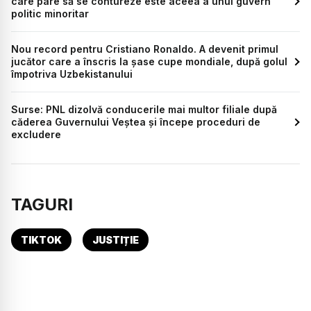
care pare să se contureze este aceea a unui guvern
politic minoritar
Nou record pentru Cristiano Ronaldo. A devenit primul
jucător care a înscris la șase cupe mondiale, după golul
împotriva Uzbekistanului
Surse: PNL dizolvă conducerile mai multor filiale după
căderea Guvernului Veștea și începe proceduri de
excludere
TAGURI
TIKTOK
JUSTIȚIE