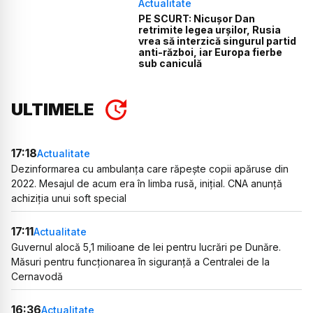
Actualitate
PE SCURT: Nicușor Dan
retrimite legea urșilor, Rusia
vrea să interzică singurul partid
anti-război, iar Europa fierbe
sub caniculă
ULTIMELE
17:18
Actualitate
Dezinformarea cu ambulanța care răpește copii apăruse din
2022. Mesajul de acum era în limba rusă, inițial. CNA anunță
achiziția unui soft special
17:11
Actualitate
Guvernul alocă 5,1 milioane de lei pentru lucrări pe Dunăre.
Măsuri pentru funcționarea în siguranță a Centralei de la
Cernavodă
16:36
Actualitate