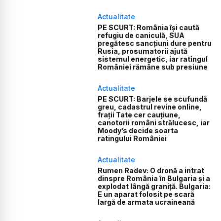
Actualitate
PE SCURT: România își caută
refugiu de caniculă, SUA
pregătesc sancțiuni dure pentru
Rusia, prosumatorii ajută
sistemul energetic, iar ratingul
României rămâne sub presiune
Actualitate
PE SCURT: Barjele se scufundă
greu, cadastrul revine online,
frații Tate cer cauțiune,
canotorii români strălucesc, iar
Moody’s decide soarta
ratingului României
Actualitate
Rumen Radev: O dronă a intrat
dinspre România în Bulgaria și a
explodat lângă graniță. Bulgaria:
E un aparat folosit pe scară
largă de armata ucraineană