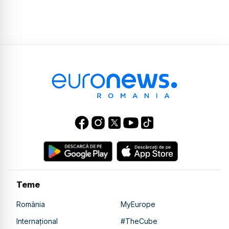
Teme
România
MyEurope
Internațional
#TheCube