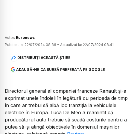
Autor:
Euronews
Publicat la:
22/07/2024 08:36
•
Actualizat la:
22/07/2024 08:41
DISTRIBUIȚI ACEASTĂ ȘTIRE
ADAUGĂ-NE CA SURSĂ PREFERATĂ PE GOOGLE
Directorul general al companiei franceze Renault şi-a
exprimat unele îndoieli în legătură cu perioada de timp
în care ar trebui să aibă loc tranziția la vehiculele
electrice în Europa. Luca De Meo a reamintit că
producătorul auto trebuie să scadă costurile pentru a
putea să-și atingă obiectivele în domeniul mașinilor
electrice, relatează agenția
Reuters
.