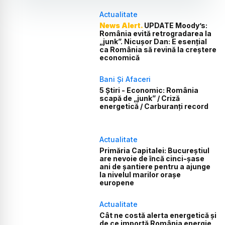
Actualitate
News Alert.
UPDATE Moody’s:
România evită retrogradarea la
„junk”. Nicușor Dan: E esențial
ca România să revină la creștere
economică
Bani Și Afaceri
5 Știri - Economic: România
scapă de „junk” / Criză
energetică / Carburanți record
Actualitate
Primăria Capitalei: Bucureștiul
are nevoie de încă cinci-șase
ani de șantiere pentru a ajunge
la nivelul marilor orașe
europene
Actualitate
Cât ne costă alerta energetică și
de ce importă România energie