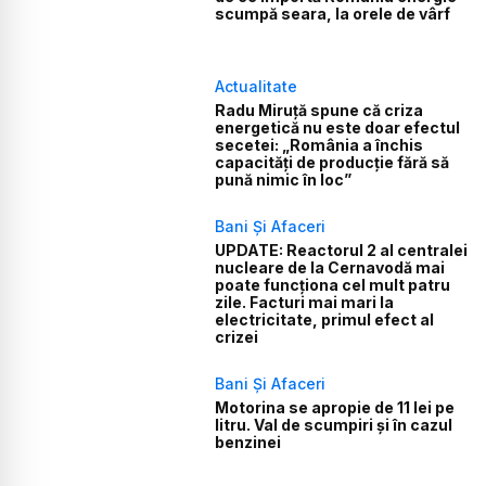
scumpă seara, la orele de vârf
Actualitate
Radu Miruță spune că criza
energetică nu este doar efectul
secetei: „România a închis
capacități de producție fără să
pună nimic în loc”
Bani Și Afaceri
UPDATE: Reactorul 2 al centralei
nucleare de la Cernavodă mai
poate funcționa cel mult patru
zile. Facturi mai mari la
electricitate, primul efect al
crizei
Bani Și Afaceri
Motorina se apropie de 11 lei pe
litru. Val de scumpiri și în cazul
benzinei