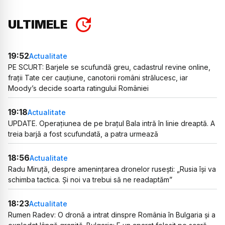
ULTIMELE
19:52
Actualitate
PE SCURT: Barjele se scufundă greu, cadastrul revine online,
frații Tate cer cauțiune, canotorii români strălucesc, iar
Moody’s decide soarta ratingului României
19:18
Actualitate
UPDATE. Operațiunea de pe brațul Bala intră în linie dreaptă. A
treia barjă a fost scufundată, a patra urmează
18:56
Actualitate
Radu Miruță, despre amenințarea dronelor rusești: „Rusia își va
schimba tactica. Și noi va trebui să ne readaptăm”
18:23
Actualitate
Rumen Radev: O dronă a intrat dinspre România în Bulgaria și a