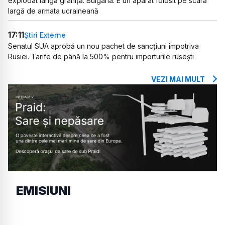
explodat lângă graniță. Bulgaria: E un aparat folosit pe scară
largă de armata ucraineană
17:11
Știri Externe
Senatul SUA aprobă un nou pachet de sancțiuni împotriva
Rusiei. Tarife de până la 500% pentru importurile rusești
VEZI MAI MULT
EMISIUNI