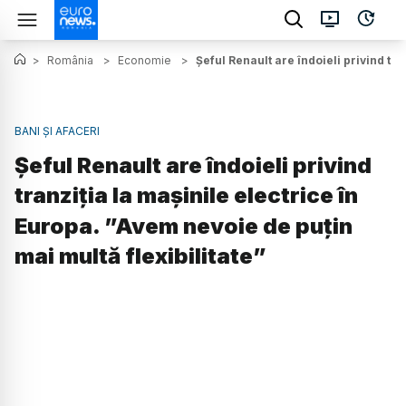
>
România
>
Economie
>
Şeful Renault are îndoieli privind tra
BANI ȘI AFACERI
Şeful Renault are îndoieli privind
tranziția la mașinile electrice în
Europa. ”Avem nevoie de puţin
mai multă flexibilitate”