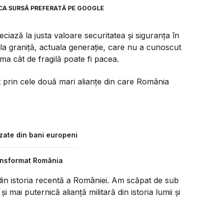
CA SURSĂ PREFERATĂ PE GOOGLE
ciază la justa valoare securitatea și siguranța în
t la graniță, actuala generație, care nu a cunoscut
ama cât de fragilă poate fi pacea.
at prin cele două mari alianțe din care România
izate din bani europeni
ransformat România
din istoria recentă a României. Am scăpat de sub
i mai puternică alianță militară din istoria lumii și