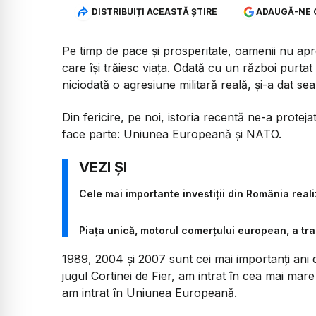
DISTRIBUIȚI ACEASTĂ ȘTIRE
ADAUGĂ-NE 
Pe timp de pace și prosperitate, oamenii nu apre
care își trăiesc viața. Odată cu un război purta
niciodată o agresiune militară reală, și-a dat se
Din fericire, pe noi, istoria recentă ne-a protej
face parte: Uniunea Europeană și NATO.
Cele mai importante investiții din România real
Piața unică, motorul comerțului european, a t
1989, 2004 și 2007 sunt cei mai importanți ani 
jugul Cortinei de Fier, am intrat în cea mai mare ș
am intrat în Uniunea Europeană.