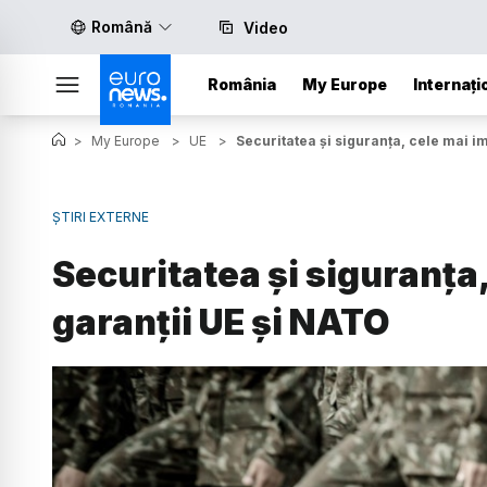
Română
Video
România
My Europe
Internați
>
My Europe
>
UE
>
Securitatea și siguranța, cele mai i
ȘTIRI EXTERNE
Securitatea și siguranța
garanții UE și NATO