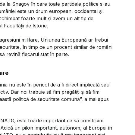
e la Snagov în care toate partidele politice s-au
României este un drum european, occidental și
himbat foarte mult și avem un alt tip de
Facultății de Istorie.
agresiuni militare, Uniunea Europeană ar trebui
 securitate, în timp ce un procent similar de români
ă revină fiecărui stat în parte.
tare
a nu este în pericol de a fi direct implicată sau
v. Dar noi trebuie să fim pregătiți și să fim
ceastă politică de securitate comună
”, a mai spus
 NATO, este foarte important ca să construim
 Adică un pilon important, autonom, al Europei în
ATO, cu o contribuție mult mai important aici.