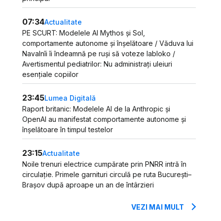
07:34
Actualitate
PE SCURT: Modelele AI Mythos și Sol,
comportamente autonome și înșelătoare / Văduva lui
Navalnîi îi îndeamnă pe ruși să voteze Iabloko /
Avertismentul pediatrilor: Nu administrați uleiuri
esențiale copiilor
23:45
Lumea Digitală
Raport britanic: Modelele AI de la Anthropic și
OpenAI au manifestat comportamente autonome și
înșelătoare în timpul testelor
23:15
Actualitate
Noile trenuri electrice cumpărate prin PNRR intră în
circulație. Primele garnituri circulă pe ruta București–
Brașov după aproape un an de întârzieri
VEZI MAI MULT