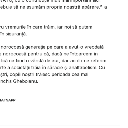
trebuie să ne asumăm propria noastră apărare.
”, a
u vremurile în care trăim, iar noi să putem
în siguranță.
 norocoasă generație pe care a avut-o vreodată
e norocoasă pentru că, dacă ne întoarcem în
lică ca fiind o vârstă de aur, dar acolo ne referim
e a societății trăia în sărăcie și analfabetism. Cu
tri, copiii noștri trăiesc perioada cea mai
onchis Gheboianu.
HATSAPP!