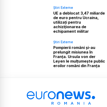
Știri Externe
UE a deblocat 3,47 miliarde
de euro pentru Ucraina,
utilizați pentru
achiziționarea de
echipament militar
Știri Externe
Pompierii români și-au
prelungit misiunea în
Franța. Ursula von der
Leyen le mulțumește public
eroilor români din Franța