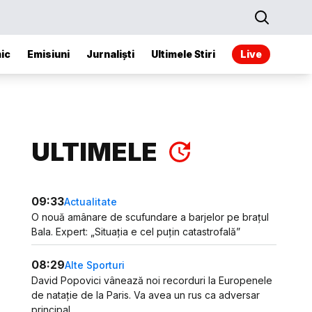
ic
Emisiuni
Jurnaliști
Ultimele Stiri
Live
ULTIMELE
09:33
Actualitate
O nouă amânare de scufundare a barjelor pe brațul
Bala. Expert: „Situația e cel puțin catastrofală”
08:29
Alte Sporturi
David Popovici vânează noi recorduri la Europenele
de natație de la Paris. Va avea un rus ca adversar
principal