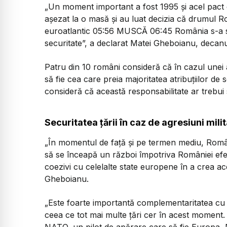
„Un moment important a fost 1995 și acel pact d
așezat la o masă și au luat decizia că drumul 
euroatlantic 05:56 MUSCĂ 06:45 România s-a sc
securitate
”, a declarat Matei Gheboianu, decanul 
Patru din 10 români consideră că în cazul unei 
să fie cea care preia majoritatea atribuțiilor de
consideră că această responsabilitate ar trebui s
Securitatea țării în caz de agresiuni mili
„
În momentul de față și pe termen mediu, Români
să se înceapă un război împotriva României efecti
coezivi cu celelalte state europene în a crea a
Gheboianu.
„
Este foarte importantă complementaritatea cu
ceea ce tot mai multe țări cer în acest moment.
NATO, un pilot de apărare care să fie Europa, N