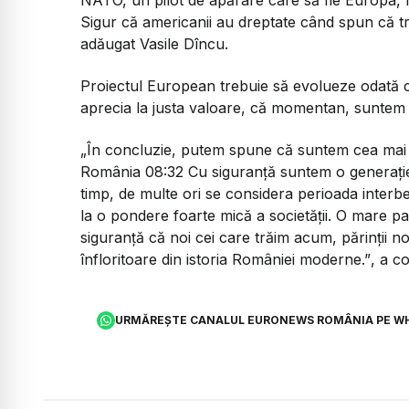
Sigur că americanii au dreptate când spun că 
adăugat Vasile Dîncu.
Proiectul European trebuie să evolueze odată c
aprecia la justa valoare, că momentan, suntem 
„
În concluzie, putem spune că suntem cea mai
România 08:32 Cu siguranță suntem o generați
timp, de multe ori se considera perioada interbe
la o pondere foarte mică a societății. O mare part
siguranță că noi cei care trăim acum, părinții noș
înfloritoare din istoria României moderne.”
, a c
URMĂREȘTE CANALUL EURONEWS ROMÂNIA PE W