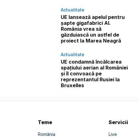
Actualitate
UE lansează apelul pentru
șapte gigafabrici AI.
România vrea să
găzduiască un astfel de
proiect la Marea Neagră
Actualitate
UE condamnă încălcarea
spațiului aerian al României
și îl convoacă pe
reprezentantul Rusiei la
Bruxelles
Teme
Servicii
România
Live