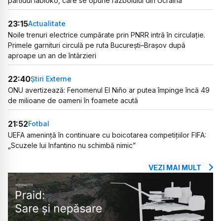
partidul Iabloko, care se opune războiului din Ucraina
23:15
Actualitate
Noile trenuri electrice cumpărate prin PNRR intră în circulație.
Primele garnituri circulă pe ruta București–Brașov după
aproape un an de întârzieri
22:40
Știri Externe
ONU avertizează: Fenomenul El Niño ar putea împinge încă 49
de milioane de oameni în foamete acută
21:52
Fotbal
UEFA amenință în continuare cu boicotarea competițiilor FIFA:
„Scuzele lui Infantino nu schimbă nimic”
VEZI MAI MULT