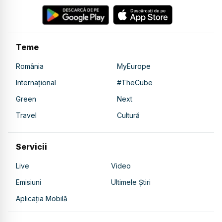
Teme
România
MyEurope
Internațional
#TheCube
Green
Next
Travel
Cultură
Servicii
Live
Video
Emisiuni
Ultimele Știri
Aplicația Mobilă