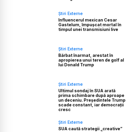
Știri Externe
Influencerul mexican Cesar
Gastelum, împușcat mortal în
timpul unei transmisiuni live
Știri Externe
Bărbat înarmat, arestat în
apropierea unui teren de golf al
lui Donald Trump
Știri Externe
Ultimul sondaj în SUA arată
prima schimbare după aproape
un deceniu. Președintele Trump
scade constant, iar democrații
cresc
Știri Externe
SUA caută strategii „creative”