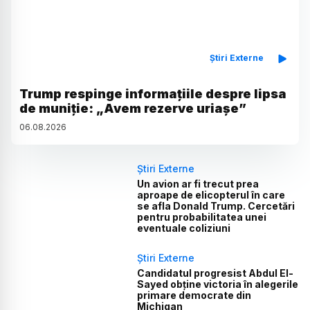
Știri Externe
Trump respinge informațiile despre lipsa
de muniție: „Avem rezerve uriașe”
06
.
08
.
2026
Știri Externe
Un avion ar fi trecut prea
aproape de elicopterul în care
se afla Donald Trump. Cercetări
pentru probabilitatea unei
eventuale coliziuni
Știri Externe
Candidatul progresist Abdul El-
Sayed obține victoria în alegerile
primare democrate din
Michigan