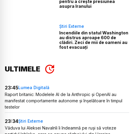
pentru a crește presiunea
asupra Iranului
Știri Externe
Incendiile din statul Washington
au distrus aproape 600 de
clădiri. Zeci de mii de oameni au
fost evacuați
ULTIMELE
23:45
Lumea Digitală
Raport britanic: Modelele AI de la Anthropic și OpenAI au
manifestat comportamente autonome și înșelătoare în timpul
testelor
23:34
Știri Externe
Văduva lui Aleksei Navalnîi îi îndeamnă pe ruși să voteze