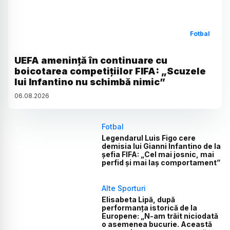
Fotbal
UEFA amenință în continuare cu
boicotarea competițiilor FIFA: „Scuzele
lui Infantino nu schimbă nimic”
06
.
08
.
2026
Fotbal
Legendarul Luis Figo cere
demisia lui Gianni Infantino de la
șefia FIFA: „Cel mai josnic, mai
perfid și mai laș comportament”
Alte Sporturi
Elisabeta Lipă, după
performanța istorică de la
Europene: „N-am trăit niciodată
o asemenea bucurie. Această