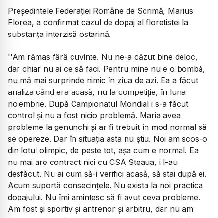
Președintele Federaţiei Române de Scrimă, Marius
Florea, a confirmat cazul de dopaj al floretistei la
substanţa interzisă ostarină.
''Am rămas fără cuvinte. Nu ne-a căzut bine deloc,
dar chiar nu ai ce să faci. Pentru mine nu e o bombă,
nu mă mai surprinde nimic în ziua de azi. Ea a făcut
analiza când era acasă, nu la competiţie, în luna
noiembrie. După Campionatul Mondial i s-a făcut
control şi nu a fost nicio problemă. Maria avea
probleme la genunchi şi ar fi trebuit în mod normal să
se opereze. Dar în situaţia asta nu ştiu. Noi am scos-o
din lotul olimpic, de peste tot, aşa cum e normal. Ea
nu mai are contract nici cu CSA Steaua, i l-au
desfăcut. Nu ai cum să-i verifici acasă, să stai după ei.
Acum suportă consecinţele. Nu exista la noi practica
dopajului. Nu îmi amintesc să fi avut ceva probleme.
Am fost şi sportiv şi antrenor şi arbitru, dar nu am