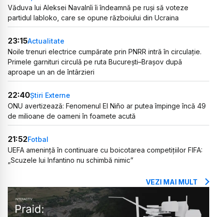
Văduva lui Aleksei Navalnîi îi îndeamnă pe ruși să voteze
partidul Iabloko, care se opune războiului din Ucraina
23:15
Actualitate
Noile trenuri electrice cumpărate prin PNRR intră în circulație.
Primele garnituri circulă pe ruta București–Brașov după
aproape un an de întârzieri
22:40
Știri Externe
ONU avertizează: Fenomenul El Niño ar putea împinge încă 49
de milioane de oameni în foamete acută
21:52
Fotbal
UEFA amenință în continuare cu boicotarea competițiilor FIFA:
„Scuzele lui Infantino nu schimbă nimic”
VEZI MAI MULT