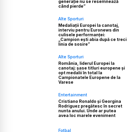
generație nu se resemnează
când pierde”
Alte Sporturi
Medaliații Europei la canotaj,
interviu pentru Euronews din
culisele performanței:
„Campion ești abia după ce treci
linia de sosire”
Alte Sporturi
România, liderul Europei la
canotaj: șase titluri europene și
opt medalii în total la
Campionatele Europene de la
Varese
Entertainment
Cristiano Ronaldo și Georgina
Rodriguez pregătesc în secret
nunta anului. Unde ar putea
avea loc marele eveniment
Fotbal