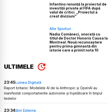
Infantino renunță la proiectul de
investiții private al FIFA după
valul de critici. „Proiectul a
creat diviziuni”
Alte Sporturi
Nadia Comăneci, onorată cu
titlul de Doctor Honoris Causa la
Montreal. Nouă recunoaștere
pentru prima gimnastă din
istorie care a primit nota 10
ULTIMELE
23:45
Lumea Digitală
Raport britanic: Modelele AI de la Anthropic și OpenAI au
manifestat comportamente autonome și înșelătoare în timpul
testelor
23:34
Știri Externe