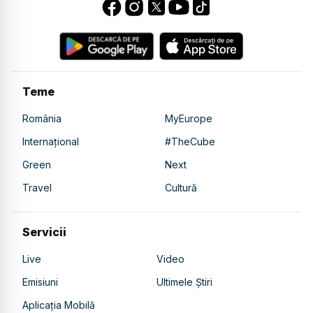
Teme
România
MyEurope
Internațional
#TheCube
Green
Next
Travel
Cultură
Servicii
Live
Video
Emisiuni
Ultimele Știri
Aplicația Mobilă