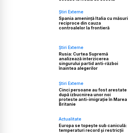
Știri Externe
Spania amenință Italia cu măsuri
reciproce din cauza
controalelor la frontieră
Știri Externe
Rusia: Curtea Supremă
analizează interzicerea
singurului partid anti-război
înaintea alegerilor
Știri Externe
Cinci persoane au fost arestate
după izbucnirea unor noi
proteste anti-imigrație în Marea
Britanie
Actualitate
Europa se topește sub caniculă:
temperaturi record și restricții