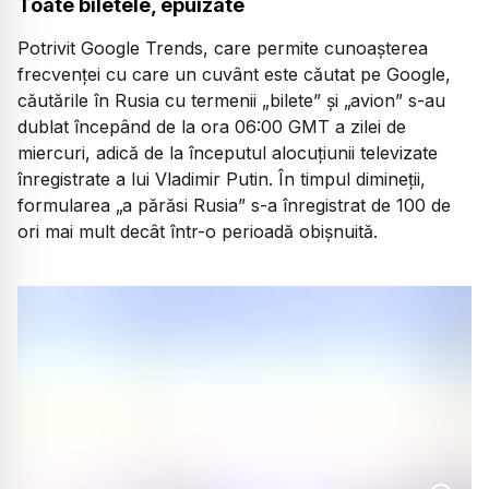
Toate biletele, epuizate
Potrivit Google Trends, care permite cunoaşterea
frecvenţei cu care un cuvânt este căutat pe Google,
căutările în Rusia cu termenii „bilete” şi „avion” s-au
dublat începând de la ora 06:00 GMT a zilei de
miercuri, adică de la începutul alocuţiunii televizate
înregistrate a lui Vladimir Putin. În timpul dimineţii,
formularea „a părăsi Rusia” s-a înregistrat de 100 de
ori mai mult decât într-o perioadă obişnuită.