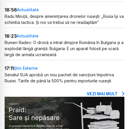
18:56
Actualitate
Radu Miruță, despre amenințarea dronelor rusești: „Rusia își va
schimba tactica. Și noi va trebui să ne readaptăm”
18:23
Actualitate
Rumen Radev: O dronă a intrat dinspre România în Bulgaria și a
explodat lângă graniță. Bulgaria: E un aparat folosit pe scară
largă de armata ucraineană
17:11
Știri Externe
Senatul SUA aprobă un nou pachet de sancțiuni împotriva
Rusiei. Tarife de până la 500% pentru importurile rusești
VEZI MAI MULT