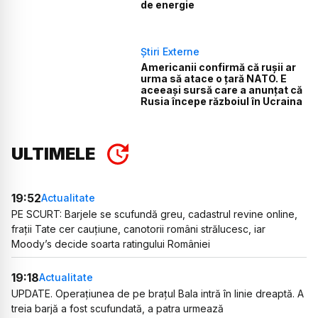
de energie
Știri Externe
Americanii confirmă că rușii ar
urma să atace o țară NATO. E
aceeași sursă care a anunțat că
Rusia începe războiul în Ucraina
ULTIMELE
19:52
Actualitate
PE SCURT: Barjele se scufundă greu, cadastrul revine online,
frații Tate cer cauțiune, canotorii români strălucesc, iar
Moody’s decide soarta ratingului României
19:18
Actualitate
UPDATE. Operațiunea de pe brațul Bala intră în linie dreaptă. A
treia barjă a fost scufundată, a patra urmează