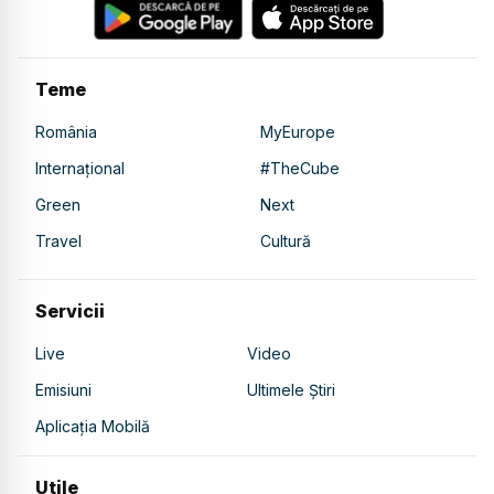
Teme
România
MyEurope
Internațional
#TheCube
Green
Next
Travel
Cultură
Servicii
Live
Video
Emisiuni
Ultimele Știri
Aplicația Mobilă
Utile