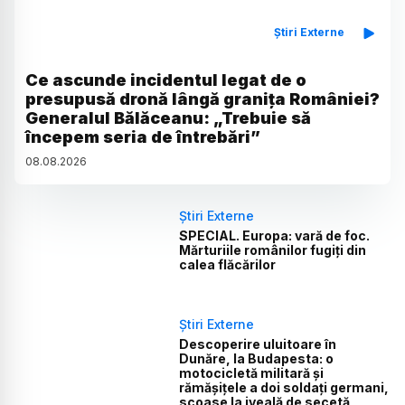
Știri Externe
Ce ascunde incidentul legat de o
presupusă dronă lângă granița României?
Generalul Bălăceanu: „Trebuie să
începem seria de întrebări”
08
.
08
.
2026
Știri Externe
SPECIAL. Europa: vară de foc.
Mărturiile românilor fugiți din
calea flăcărilor
Știri Externe
Descoperire uluitoare în
Dunăre, la Budapesta: o
motocicletă militară și
rămășițele a doi soldați germani,
scoase la iveală de secetă