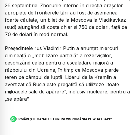
26 septembrie. Zborurile interne în direcţia oraşelor
apropiate de frontierele ţării au fost de asemenea
foarte căutate, un bilet de la Moscova la Vladikavkaz
(sud) ajungând să coste chiar şi 750 de dolari, faţă de
70 de dolari în mod normal.
Preşedintele rus Vladimir Putin a anunţat miercuri
dimineaţă o „mobilizare parţială” a rezerviştilor,
deschizând calea pentru o escaladare majoră a
războiului din Ucraina, în timp ce Moscova pierde
teren pe câmpul de luptă. Liderul de la Kremlin a
avertizat că Rusia este pregătită să utilizeze „toate
mijloacele sale de apărare”, inclusiv nucleare, pentru a
„se apăra”.
URMĂREȘTE CANALUL EURONEWS ROMÂNIA PE WHATSAPP!