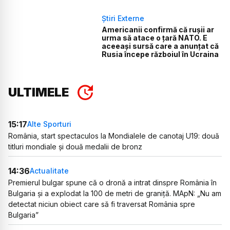
Știri Externe
Americanii confirmă că rușii ar
urma să atace o țară NATO. E
aceeași sursă care a anunțat că
Rusia începe războiul în Ucraina
ULTIMELE
15:17
Alte Sporturi
România, start spectaculos la Mondialele de canotaj U19: două
titluri mondiale și două medalii de bronz
14:36
Actualitate
Premierul bulgar spune că o dronă a intrat dinspre România în
Bulgaria și a explodat la 100 de metri de graniță. MApN: „Nu am
detectat niciun obiect care să fi traversat România spre
Bulgaria”