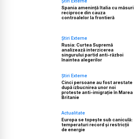
Știri Externe
Spania amenință Italia cu măsuri
reciproce din cauza
controalelor la frontieră
Știri Externe
Rusia: Curtea Supremă
analizează interzicerea
singurului partid anti-război
înaintea alegerilor
Știri Externe
Cinci persoane au fost arestate
după izbucnirea unor noi
proteste anti-imigrație în Marea
Britanie
Actualitate
Europa se topește sub caniculă:
temperaturi record și restricții
de energie