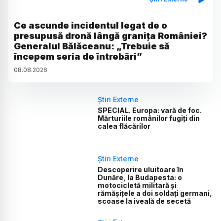
Ce ascunde incidentul legat de o
presupusă dronă lângă granița României?
Generalul Bălăceanu: „Trebuie să
începem seria de întrebări”
08
.
08
.
2026
Știri Externe
SPECIAL. Europa: vară de foc.
Mărturiile românilor fugiți din
calea flăcărilor
Știri Externe
Descoperire uluitoare în
Dunăre, la Budapesta: o
motocicletă militară și
rămășițele a doi soldați germani,
scoase la iveală de secetă