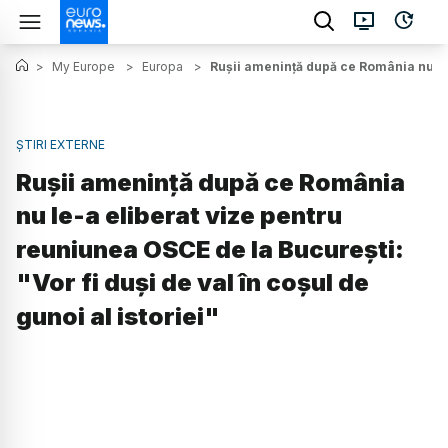
>
My Europe
>
Europa
>
Rușii amenință după ce România nu le-a
ȘTIRI EXTERNE
Rușii amenință după ce România
nu le-a eliberat vize pentru
reuniunea OSCE de la București:
"Vor fi duși de val în coșul de
gunoi al istoriei"