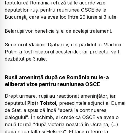
faptului că România refuză să le acorde vize
deputaților ruși pentru reuniunea OSCE de la
București, care va avea loc între 29 iunie și 3 iulie.
Belarușii vor beneficia și ei de același tratament.
Senatorul Vladimir Djabarov, din partidul lui Vladimir
Putin, a fost inițiatorul acestei idei, iar proiectul va fi
dezbătut pe 3 iulie.
Rușii amenință după ce România nu le-a
eliberat vize pentru reuniunea OSCE
Drept urmare, rușii au reacționat amenințător, iar
deputatul
Piotr Tolstoi
, președintele adjunct al Dumei
de Stat, a spus că încă
"speră la continuarea
dialogului"
. În schimb, el crede că OSCE va avea o
nouă formă
"după victoria noastră în Ucraina, (...)
după noua Ialta și Helsinki"
. El face referire la