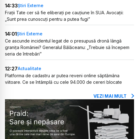
14:33
Știri Externe
Frații Tate cer să fie eliberați pe cauțiune în SUA. Avocații:
„Sunt prea cunoscuți pentru a putea fugi”
14:01
Știri Externe
Ce ascunde incidentul legat de o presupusă dronă lângă
granița României? Generalul Bălăceanu: „Trebuie să începem
seria de întrebări”
12:27
Actualitate
Platforma de cadastru ar putea reveni online săptămâna
viitoare. Ce se întâmplă cu cele 94.000 de cereri blocate
VEZI MAI MULT