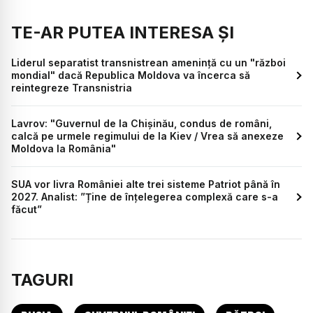
TE-AR PUTEA INTERESA ȘI
Liderul separatist transnistrean ameninţă cu un "război
mondial" dacă Republica Moldova va încerca să
reintegreze Transnistria
​Lavrov: "Guvernul de la Chișinău, condus de români,
calcă pe urmele regimului de la Kiev / Vrea să anexeze
Moldova la România"
SUA vor livra României alte trei sisteme Patriot până în
2027. Analist: ”Ține de înțelegerea complexă care s-a
făcut”
TAGURI