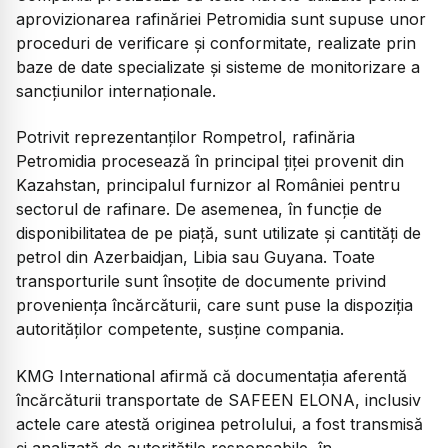
aprovizionarea rafinăriei Petromidia sunt supuse unor
proceduri de verificare și conformitate, realizate prin
baze de date specializate și sisteme de monitorizare a
sancțiunilor internaționale.
Potrivit reprezentanților Rompetrol, rafinăria
Petromidia procesează în principal țiței provenit din
Kazahstan, principalul furnizor al României pentru
sectorul de rafinare. De asemenea, în funcție de
disponibilitatea de pe piață, sunt utilizate și cantități de
petrol din Azerbaidjan, Libia sau Guyana. Toate
transporturile sunt însoțite de documente privind
proveniența încărcăturii, care sunt puse la dispoziția
autorităților competente, susține compania.
KMG International afirmă că documentația aferentă
încărcăturii transportate de SAFEEN ELONA, inclusiv
actele care atestă originea petrolului, a fost transmisă
și analizată de autoritățile responsabile, în