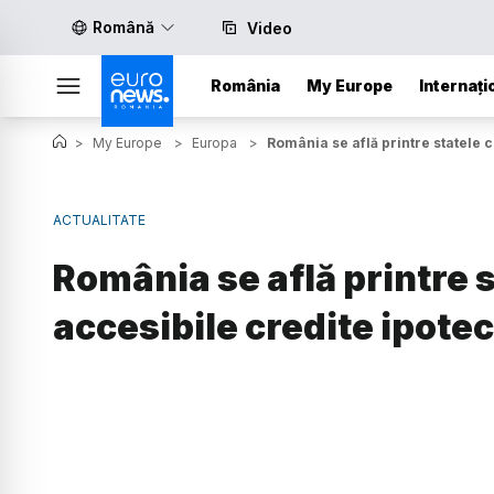
Română
Video
România
My Europe
Internați
>
My Europe
>
Europa
>
România se află printre statele 
ACTUALITATE
România se află printre s
accesibile credite ipotec