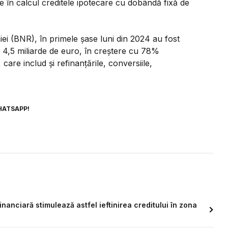
te în calcul creditele ipotecare cu dobândă fixă de
ei (BNR), în primele şase luni din 2024 au fost
e 4,5 miliarde de euro, în creştere cu 78%
care includ şi refinanţările, conversiile,
HATSAPP!
nanciară stimulează astfel ieftinirea creditului în zona