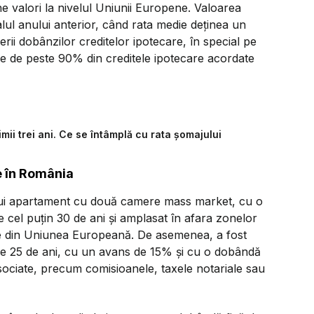
une valori la nivelul Uniunii Europene. Valoarea
lul anului anterior, când rata medie deţinea un
i dobânzilor creditelor ipotecare, în special pe
re de peste 90% din creditele ipotecare acordate
timii trei ani. Ce se întâmplă cu rata șomajului
e în România
unui apartament cu două camere mass market, cu o
de cel puţin 30 de ani şi amplasat în afara zonelor
ale din Uniunea Europeană. De asemenea, a fost
 de 25 de ani, cu un avans de 15% şi cu o dobândă
e asociate, precum comisioanele, taxele notariale sau