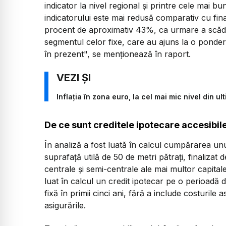
indicator la nivel regional şi printre cele mai b
indicatorului este mai redusă comparativ cu fina
procent de aproximativ 43%, ca urmare a scăderi
segmentul celor fixe, care au ajuns la o ponde
în prezent", se menţionează în raport.
Inflaţia în zona euro, la cel mai mic nivel din ul
De ce sunt creditele ipotecare accesibil
În analiză a fost luată în calcul cumpărarea 
suprafaţă utilă de 50 de metri pătraţi, finalizat 
centrale şi semi-centrale ale mai multor capit
luat în calcul un credit ipotecar pe o perioadă
fixă în primii cinci ani, fără a include costuril
asigurările.