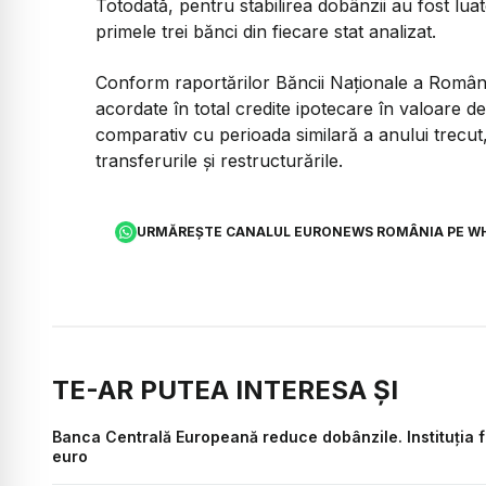
Totodată, pentru stabilirea dobânzii au fost lua
primele trei bănci din fiecare stat analizat.
Conform raportărilor Băncii Naţionale a Români
acordate în total credite ipotecare în valoare d
comparativ cu perioada similară a anului trecut, 
transferurile şi restructurările.
URMĂREȘTE CANALUL EURONEWS ROMÂNIA PE W
TE-AR PUTEA INTERESA ȘI
Banca Centrală Europeană reduce dobânzile. Instituția fi
euro