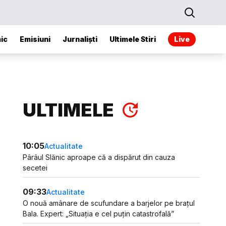
ic
Emisiuni
Jurnaliști
Ultimele Stiri
Live
ULTIMELE
10:05
Actualitate
Pârâul Slănic aproape că a dispărut din cauza
secetei
09:33
Actualitate
O nouă amânare de scufundare a barjelor pe brațul
Bala. Expert: „Situația e cel puțin catastrofală”