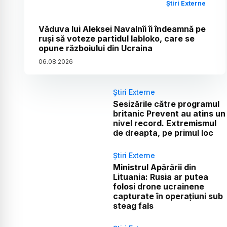
Știri Externe
Văduva lui Aleksei Navalnîi îi îndeamnă pe
ruși să voteze partidul Iabloko, care se
opune războiului din Ucraina
06
.
08
.
2026
Știri Externe
Sesizările către programul
britanic Prevent au atins un
nivel record. Extremismul
de dreapta, pe primul loc
Știri Externe
Ministrul Apărării din
Lituania: Rusia ar putea
folosi drone ucrainene
capturate în operațiuni sub
steag fals