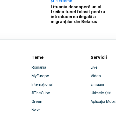
Știri Externe
Lituania descoperă un al
treilea tunel folosit pentru
introducerea ilegală a
migranților din Belarus
Teme
Servicii
România
Live
MyEurope
Video
Internațional
Emisiuni
#TheCube
Ultimele Știri
Green
Aplicația Mobil
Next