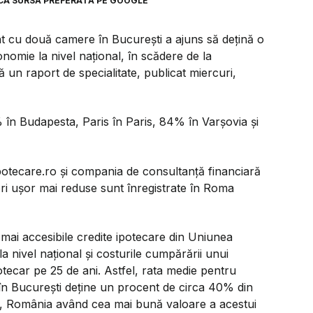
CA SURSĂ PREFERATĂ PE GOOGLE
 cu două camere în Bucureşti a ajuns să deţină o
omie la nivel naţional, în scădere de la
ă un raport de specialitate, publicat miercuri,
 în Budapesta, Paris în Paris, 84% în Varşovia şi
 Ipotecare.ro şi compania de consultanţă financiară
ri uşor mai reduse sunt înregistrate în Roma
mai accesibile credite ipotecare din Uniunea
a nivel naţional şi costurile cumpărării unui
tecar pe 25 de ani. Astfel, rata medie pentru
 Bucureşti deţine un procent de circa 40% din
al, România având cea mai bună valoare a acestui