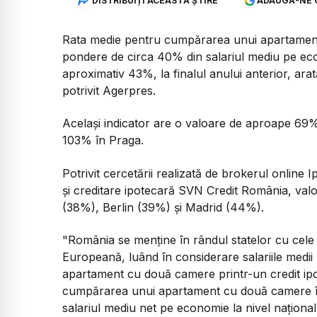
DISTRIBUIȚI ACEASTĂ ȘTIRE
ADAUGĂ-NE 
Rata medie pentru cumpărarea unui apartament
pondere de circa 40% din salariul mediu pe econ
aproximativ 43%, la finalul anului anterior, arat
potrivit Agerpres.
Acelaşi indicator are o valoare de aproape 69%
103% în Praga.
Potrivit cercetării realizată de brokerul online
şi creditare ipotecară SVN Credit România, valo
(38%), Berlin (39%) şi Madrid (44%).
"România se menţine în rândul statelor cu cele 
Europeană, luând în considerare salariile medii l
apartament cu două camere printr-un credit ipo
cumpărarea unui apartament cu două camere în
salariul mediu net pe economie la nivel naţion