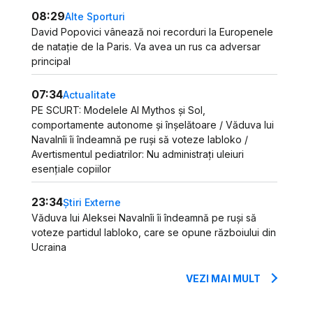
08:29
Alte Sporturi
David Popovici vânează noi recorduri la Europenele
de natație de la Paris. Va avea un rus ca adversar
principal
07:34
Actualitate
PE SCURT: Modelele AI Mythos și Sol,
comportamente autonome și înșelătoare / Văduva lui
Navalnîi îi îndeamnă pe ruși să voteze Iabloko /
Avertismentul pediatrilor: Nu administrați uleiuri
esențiale copiilor
23:34
Știri Externe
Văduva lui Aleksei Navalnîi îi îndeamnă pe ruși să
voteze partidul Iabloko, care se opune războiului din
Ucraina
VEZI MAI MULT