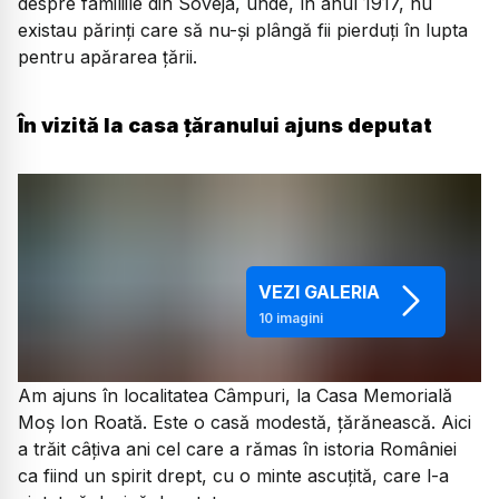
despre familiile din Soveja, unde, în anul 1917, nu
existau părinți care să nu-și plângă fii pierduți în lupta
pentru apărarea țării.
În vizită la casa țăranului ajuns deputat
VEZI GALERIA
10
imagini
Am ajuns în localitatea Câmpuri, la Casa Memorială
Moș Ion Roată. Este o casă modestă, țărănească. Aici
a trăit câțiva ani cel care a rămas în istoria României
ca fiind un spirit drept, cu o minte ascuțită, care l-a