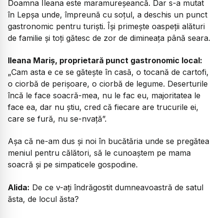
Doamna Ileana este maramureșeancă. Dar s-a mutat
în Lepșa unde, împreună cu soțul, a deschis un punct
gastronomic pentru turiști. Își primește oaspeții alături
de familie și toți gătesc de zor de dimineața până seara.
Ileana Mariș, proprietară punct gastronomic local:
„Cam asta e ce se gătește în casă, o tocană de cartofi,
o ciorbă de perișoare, o ciorbă de legume. Deserturile
încă le face soacră-mea, nu le fac eu, majoritatea le
face ea, dar nu știu, cred că fiecare are trucurile ei,
care se fură, nu se-nvață”.
Așa că ne-am dus și noi în bucătăria unde se pregătea
meniul pentru călători, să le cunoaștem pe mama
soacră și pe simpaticele gospodine.
Alida:
De ce v-ați îndrăgostit dumneavoastră de satul
ăsta, de locul ăsta?