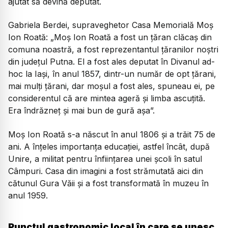
ajutat să devină deputat.
Gabriela Berdei, supraveghetor Casa Memorială Moș
Ion Roată:
„Moș Ion Roată a fost un țăran clăcaș din
comuna noastră, a fost reprezentantul țăranilor noștri
din județul Putna. El a fost ales deputat în Divanul ad-
hoc la Iași, în anul 1857, dintr-un număr de opt țărani,
mai mulți țărani, dar moșul a fost ales, spuneau ei, pe
considerentul că are mintea ageră și limba ascuțită.
Era îndrăzneț și mai bun de gură așa”.
Moș Ion Roată s-a născut în anul 1806 și a trăit 75 de
ani. A înțeles importanța educației, astfel încât, după
Unire, a militat pentru înființarea unei școli în satul
Câmpuri. Casa din imagini a fost strămutată aici din
cătunul Gura Văii și a fost transformată în muzeu în
anul 1959.
Punctul gastronomic local în care se unesc