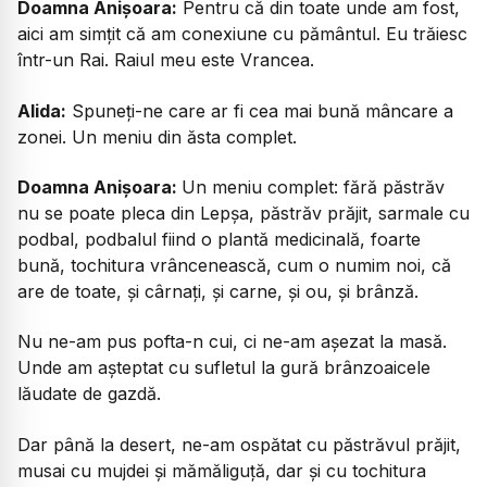
Doamna Anișoara:
Pentru că din toate unde am fost,
aici am simțit că am conexiune cu pământul. Eu trăiesc
într-un Rai. Raiul meu este Vrancea.
Alida:
Spuneți-ne care ar fi cea mai bună mâncare a
zonei. Un meniu din ăsta complet.
Doamna Anișoara:
Un meniu complet: fără păstrăv
nu se poate pleca din Lepșa, păstrăv prăjit, sarmale cu
podbal, podbalul fiind o plantă medicinală, foarte
bună, tochitura vrâncenească, cum o numim noi, că
are de toate, și cârnați, și carne, și ou, și brânză.
Nu ne-am pus pofta-n cui, ci ne-am așezat la masă.
Unde am așteptat cu sufletul la gură brânzoaicele
lăudate de gazdă.
Dar până la desert, ne-am ospătat cu păstrăvul prăjit,
musai cu mujdei și mămăliguță, dar și cu tochitura