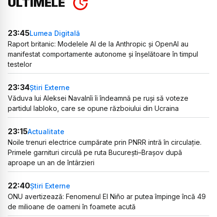
ULTIMELE
23:45
Lumea Digitală
Raport britanic: Modelele AI de la Anthropic și OpenAI au
manifestat comportamente autonome și înșelătoare în timpul
testelor
23:34
Știri Externe
Văduva lui Aleksei Navalnîi îi îndeamnă pe ruși să voteze
partidul Iabloko, care se opune războiului din Ucraina
23:15
Actualitate
Noile trenuri electrice cumpărate prin PNRR intră în circulație.
Primele garnituri circulă pe ruta București–Brașov după
aproape un an de întârzieri
22:40
Știri Externe
ONU avertizează: Fenomenul El Niño ar putea împinge încă 49
de milioane de oameni în foamete acută