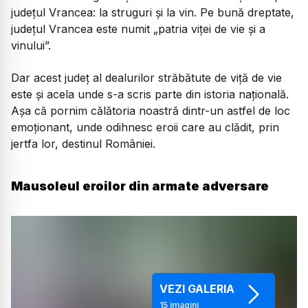
județul Vrancea: la struguri și la vin. Pe bună dreptate,
județul Vrancea este numit „patria viței de vie și a
vinului”.
Dar acest județ al dealurilor străbătute de viță de vie
este și acela unde s-a scris parte din istoria națională.
Așa că pornim călătoria noastră dintr-un astfel de loc
emoționant, unde odihnesc eroii care au clădit, prin
jertfa lor, destinul României.
Mausoleul eroilor din armate adversare
VEZI GALERIA
15
imagini