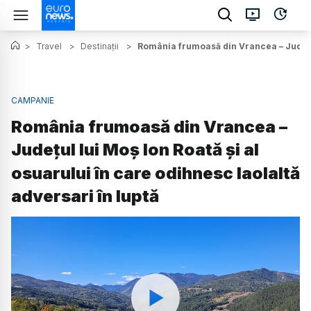
>
Travel
>
Destinații
>
România frumoasă din Vrancea – Județul 
CAMPANIE
România frumoasă din Vrancea –
Județul lui Moș Ion Roată și al
osuarului în care odihnesc laolaltă
adversari în luptă