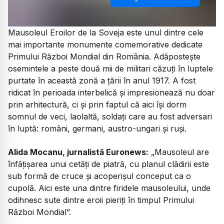
Mausoleul Eroilor de la Soveja este unul dintre cele
mai importante monumente comemorative dedicate
Primului Război Mondial din România. Adăpostește
osemintele a peste două mii de militari căzuți în luptele
purtate în această zonă a țării în anul 1917. A fost
ridicat în perioada interbelică și impresionează nu doar
prin arhitectură, ci și prin faptul că aici își dorm
somnul de veci, laolaltă, soldați care au fost adversari
în luptă: români, germani, austro-ungari și ruși.
Alida Mocanu, jurnalistă Euronews:
„Mausoleul are
înfățișarea unui cetăți de piatră, cu planul clădirii este
sub formă de cruce și acoperișul conceput ca o
cupolă. Aici este una dintre firidele mausoleului, unde
odihnesc sute dintre eroii pieriți în timpul Primului
Război Mondial”.