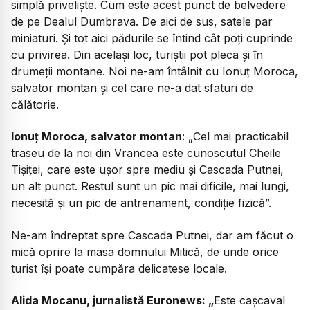
simplă priveliște. Cum este acest punct de belvedere
de pe Dealul Dumbrava. De aici de sus, satele par
miniaturi. Și tot aici pădurile se întind cât poți cuprinde
cu privirea. Din același loc, turiștii pot pleca și în
drumeții montane. Noi ne-am întâlnit cu Ionuț Moroca,
salvator montan și cel care ne-a dat sfaturi de
călătorie.
Ionuț Moroca, salvator montan
:
„Cel mai practicabil
traseu de la noi din Vrancea este cunoscutul Cheile
Tișiței, care este ușor spre mediu și Cascada Putnei,
un alt punct. Restul sunt un pic mai dificile, mai lungi,
necesită și un pic de antrenament, condiție fizică”.
Ne-am îndreptat spre Cascada Putnei, dar am făcut o
mică oprire la masa domnului Mitică, de unde orice
turist își poate cumpăra delicatese locale.
Alida Mocanu, jurnalistă Euronews:
„
Este cașcaval