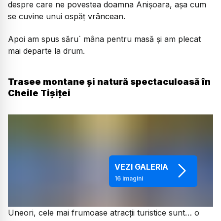
despre care ne povestea doamna Anișoara, așa cum
se cuvine unui ospăț vrâncean.
Apoi am spus săru` mâna pentru masă și am plecat
mai departe la drum.
Trasee montane și natură spectaculoasă în
Cheile Tișiței
VEZI GALERIA
16
imagini
Uneori, cele mai frumoase atracții turistice sunt… o