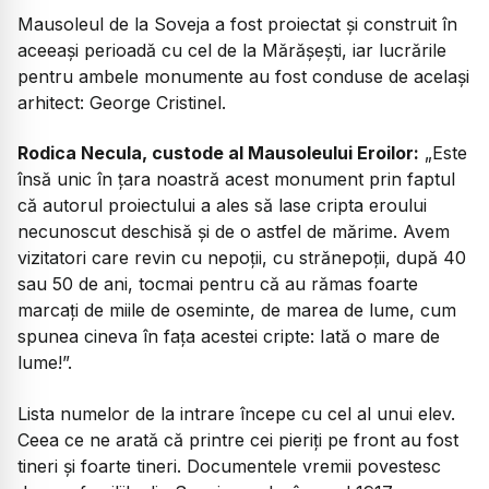
Mausoleul de la Soveja a fost proiectat și construit în
aceeași perioadă cu cel de la Mărășești, iar lucrările
pentru ambele monumente au fost conduse de același
arhitect: George Cristinel.
Rodica Necula, custode al Mausoleului Eroilor:
„Este
însă unic în țara noastră acest monument prin faptul
că autorul proiectului a ales să lase cripta eroului
necunoscut deschisă și de o astfel de mărime. Avem
vizitatori care revin cu nepoții, cu strănepoții, după 40
sau 50 de ani, tocmai pentru că au rămas foarte
marcați de miile de oseminte, de marea de lume, cum
spunea cineva în fața acestei cripte: Iată o mare de
lume!”.
Lista numelor de la intrare începe cu cel al unui elev.
Ceea ce ne arată că printre cei pieriți pe front au fost
tineri și foarte tineri. Documentele vremii povestesc