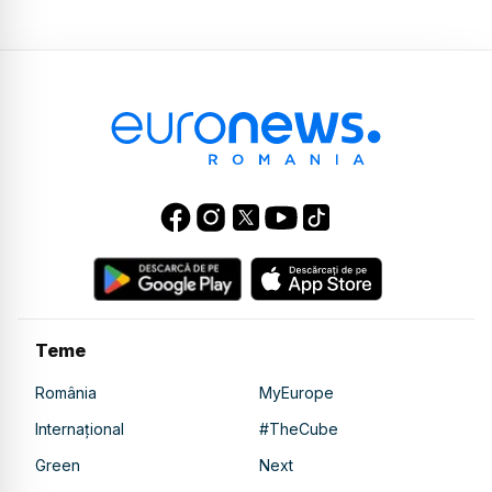
Teme
România
MyEurope
Internațional
#TheCube
Green
Next