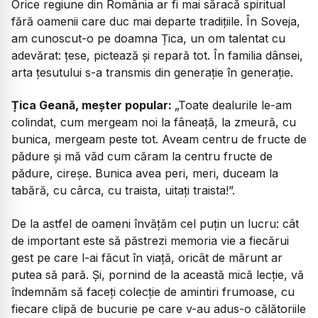
Orice regiune din România ar fi mai săracă spiritual
fără oamenii care duc mai departe tradițiile. În Soveja,
am cunoscut-o pe doamna Țica, un om talentat cu
adevărat: țese, pictează și repară tot. În familia dânsei,
arta țesutului s-a transmis din generație în generație.
Țica Geană, meșter popular:
„Toate dealurile le-am
colindat, cum mergeam noi la fâneață, la zmeură, cu
bunica, mergeam peste tot. Aveam centru de fructe de
pădure și mă văd cum căram la centru fructe de
pădure, cireșe. Bunica avea peri, meri, duceam la
tabără, cu cârca, cu traista, uitați traista!”.
De la astfel de oameni învățăm cel puțin un lucru: cât
de important este să păstrezi memoria vie a fiecărui
gest pe care l-ai făcut în viață, oricât de mărunt ar
putea să pară. Și, pornind de la această mică lecție, vă
îndemnăm să faceți colecție de amintiri frumoase, cu
fiecare clipă de bucurie pe care v-au adus-o călătoriile