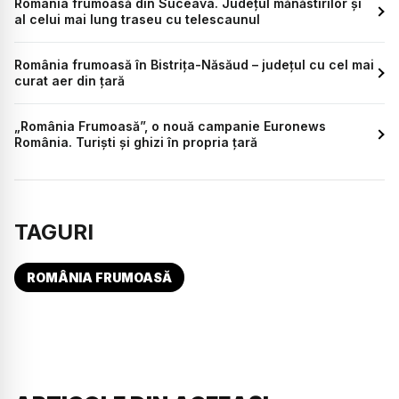
România frumoasă din Suceava. Județul mănăstirilor și
al celui mai lung traseu cu telescaunul
România frumoasă în Bistrița-Năsăud – județul cu cel mai
curat aer din țară
„România Frumoasă”, o nouă campanie Euronews
România. Turiști și ghizi în propria țară
TAGURI
ROMÂNIA FRUMOASĂ