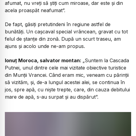
afumat, nu vreți să știți cum miroase, dar este și din
acela proaspăt neafumat”.
De fapt, găsiți pretutindeni în regiune astfel de
bunătăți. Un cașcaval special vrâncean, gravat cu tot
felul de ștanțe din zonă. După un scurt traseu, am
ajuns și acolo unde ne-am propus.
Ionuț Moroca, salvator montan:
„Suntem la Cascada
Putnei, unul dintre cele mai vizitate obiective turistice
din Munții Vrancei. Când eram mic, veneam cu părinții
să vizităm, și, de-a lungul acestei alei, se continua în
jos, spre apă, cu niște trepte, care, din cauza debitului
mare de apă, s-au surpat și au dispărut”.