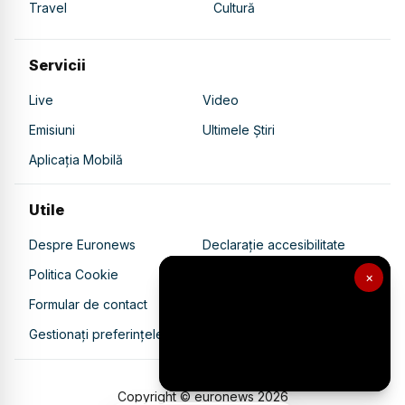
Travel
Cultură
Servicii
Live
Video
Emisiuni
Ultimele Știri
Aplicația Mobilă
Utile
Despre Euronews
Declarație accesibilitate
Politica Cookie
Politica de confidențialitate
×
Formular de contact
Transparență în utilizarea AI
Gestionați preferințele
Copyright © euronews
2026