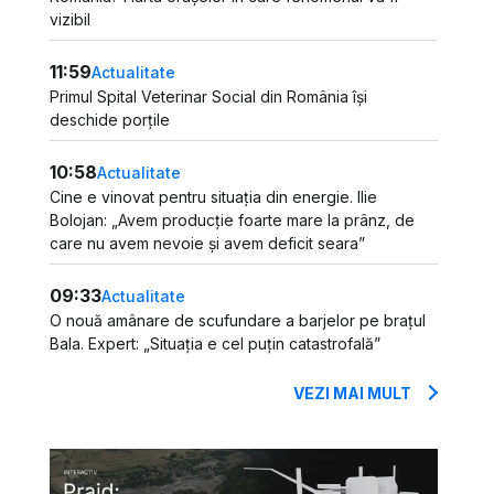
vizibil
11:59
Actualitate
Primul Spital Veterinar Social din România își
deschide porțile
10:58
Actualitate
Cine e vinovat pentru situația din energie. Ilie
Bolojan: „Avem producție foarte mare la prânz, de
care nu avem nevoie și avem deficit seara”
09:33
Actualitate
O nouă amânare de scufundare a barjelor pe brațul
Bala. Expert: „Situația e cel puțin catastrofală”
VEZI MAI MULT