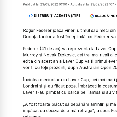
Publicat la:
23/09/2022 10:00
•
Actualizat la:
23/09/2022 10:17
DISTRIBUIȚI ACEASTĂ ȘTIRE
ADAUGĂ-NE 
Roger Federer joacă vineri ultimul său meci din 
Dorința fanilor a fost îndeplinită, iar Federer v
Federer (41 de ani) va reprezenta la Laver Cup
Murray şi Novak Djokovic, cei trei mai rivali ai c
ediţia din acest an a Laver Cup va fi primul ev
vor fi cu toţii prezenţi, după Australian Open 2
Înaintea meciurilor din Laver Cup, cei mai mari j
Londrei și și-au făcut poze. Îmbrăcați la costum
Laver s-au plimbat cu barca pe Tamisa și au viz
„A fost foarte plăcut să depănăm amintiri și mă 
împăcat cu decizia de a mă retrage”
, a spus Fe
retragere.