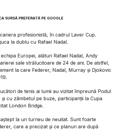
CA SURSĂ PREFERATĂ PE GOOGLE
cariera profesionistă, în cadrul Laver Cup.
a juca la dublu cu Rafael Nadal.
 echipa Europei, alături Rafael Nadal, Andy
arierei sale strălucitoare de 24 de ani. De alstfel,
eniment la care Federer, Nadal, Murray şi Djokovic
019.
ucători de tenis ai lumii au vizitat împreună Podul
 și cu zâmbetul pe buze, participanții la Cupa
itat London Bridge.
aștept la un turneu de neuitat. Sunt foarte
derer, care a precizat și ce planuri are după