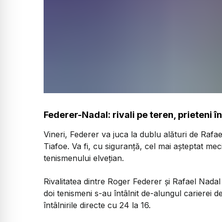
Federer-Nadal: rivali pe teren, prieteni în
Vineri, Federer va juca la dublu alături de Raf
Tiafoe. Va fi, cu siguranță, cel mai așteptat meci
tenismenului elvețian.
Rivalitatea dintre Roger Federer și Rafael Nadal 
doi tenismeni s-au întâlnit de-alungul carierei d
întâlnirile directe cu 24 la 16.