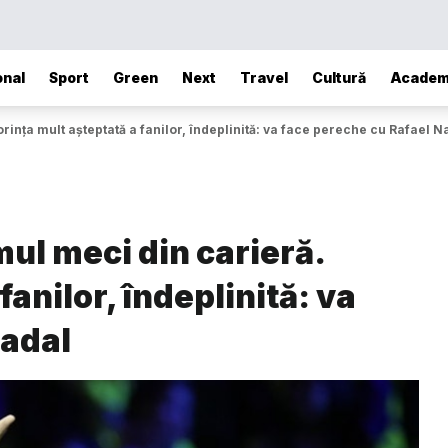
onal
Sport
Green
Next
Travel
Cultură
Academ
rința mult așteptată a fanilor, îndeplinită: va face pereche cu Rafael N
mul meci din carieră.
fanilor, îndeplinită: va
Nadal