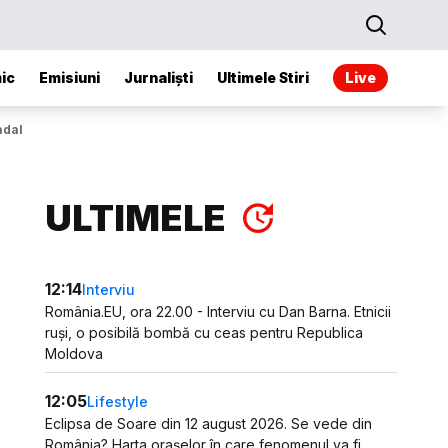
ic
Emisiuni
Jurnaliști
Ultimele Stiri
Live
adal
ULTIMELE
12:14
Interviu
România.EU, ora 22.00 - Interviu cu Dan Barna. Etnicii
ruși, o posibilă bombă cu ceas pentru Republica
Moldova
12:05
Lifestyle
Eclipsa de Soare din 12 august 2026. Se vede din
România? Harta orașelor în care fenomenul va fi