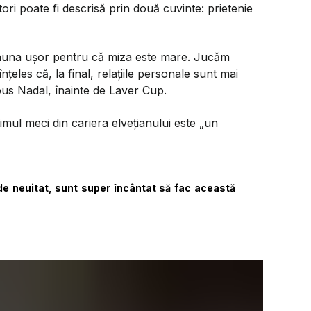
ători poate fi descrisă prin două cuvinte: prietenie
deauna ușor pentru că miza este mare. Jucăm
țeles că, la final, relațiile personale sunt mai
pus Nadal, înainte de Laver Cup.
imul meci din cariera elvețianului este „un
de neuitat, sunt super încântat să fac această