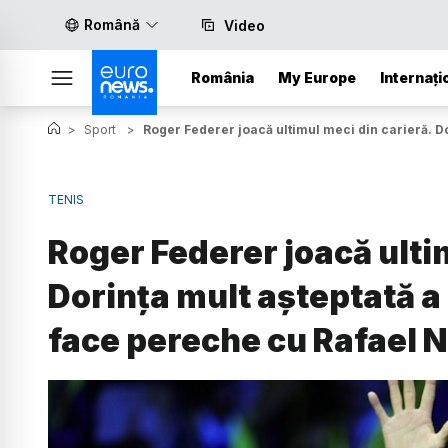
Română
Video
România
My Europe
Internați
>
Sport
>
Roger Federer joacă ultimul meci din carieră. Do
TENIS
Roger Federer joacă ulti
Dorința mult așteptată a 
face pereche cu Rafael 