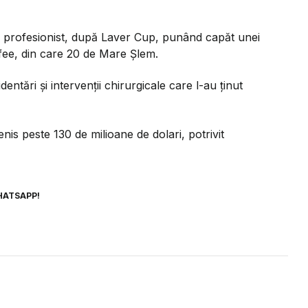
l profesionist, după Laver Cup, punând capăt unei
ofee, din care 20 de Mare Șlem.
dentări și intervenții chirurgicale care l-au ținut
enis peste 130 de milioane de dolari, potrivit
HATSAPP!