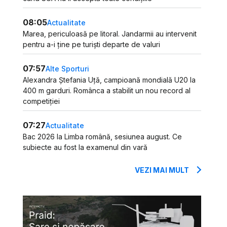
08:05
Actualitate
Marea, periculoasă pe litoral. Jandarmii au intervenit
pentru a-i ține pe turiști departe de valuri
07:57
Alte Sporturi
Alexandra Ștefania Uță, campioană mondială U20 la
400 m garduri. Românca a stabilit un nou record al
competiției
07:27
Actualitate
Bac 2026 la Limba română, sesiunea august. Ce
subiecte au fost la examenul din vară
VEZI MAI MULT