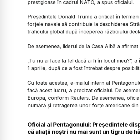
prestigioase în cadrul NATO, a spus oficialul.
Președintele Donald Trump a criticat în termeni 
forțele navale să contribuie la deschiderea Str
traficului global după începerea războiului decl
De asemenea, liderul de la Casa Albă a afirmat
„Tu nu ai face la fel dacă ai fi în locul meu?”, 
1 aprilie, după ce a fost întrebat despre posibili
Cu toate acestea, e-mailul intern al Pentagonul
facă acest lucru, a precizat oficialul. De asem
Europa, conform Reuters. De asemenea, oficialu
numără și retragerea unor forțe americane din
Oficial al Pentagonului: Președintele dis
că aliații noștri nu mai sunt un tigru de h