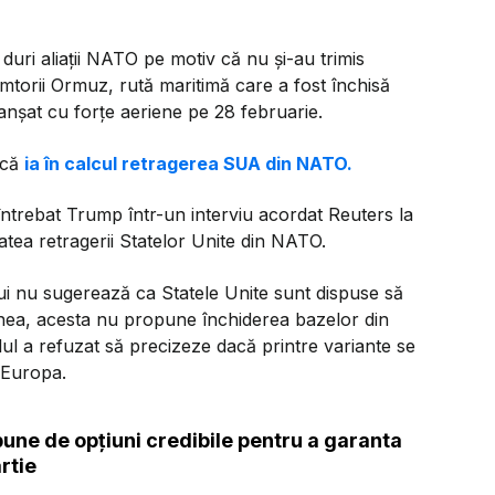
duri aliații NATO pe motiv că nu și-au trimis
âmtorii Ormuz, rută maritimă care a fost închisă
anșat cu forțe aeriene pe 28 februarie.
 că
ia în calcul retragerea SUA din NATO.
a întrebat Trump într-un interviu acordat Reuters la
tatea retragerii Statelor Unite din NATO.
ui nu sugerează ca Statele Unite sunt dispuse să
enea, acesta nu propune închiderea bazelor din
l a refuzat să precizeze dacă printre variante se
 Europa.
pune de opțiuni credibile pentru a garanta
ârtie