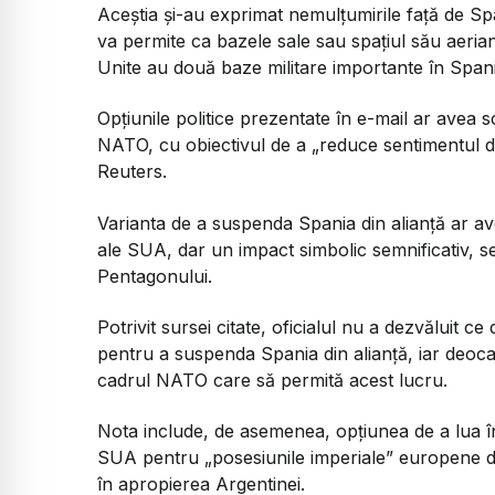
Aceștia și-au exprimat nemulțumirile față de S
va permite ca bazele sale sau spațiul său aerian 
Unite au două baze militare importante în Span
Opțiunile politice prezentate în e-mail ar avea 
NATO, cu obiectivul de a „reduce sentimentul de 
Reuters.
Varianta de a suspenda Spania din alianță ar ave
ale SUA, dar un impact simbolic semnificativ, se
Pentagonului.
Potrivit sursei citate, oficialul nu a dezvăluit c
pentru a suspenda Spania din alianță, iar deoc
cadrul NATO care să permită acest lucru.
Nota include, de asemenea, opțiunea de a lua în
SUA pentru „posesiunile imperiale” europene de
în apropierea Argentinei.