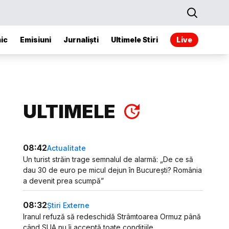
ic
Emisiuni
Jurnaliști
Ultimele Stiri
Live
ULTIMELE
08:42
Actualitate
Un turist străin trage semnalul de alarmă: „De ce să
dau 30 de euro pe micul dejun în București? România
a devenit prea scumpă”
08:32
Știri Externe
Iranul refuză să redeschidă Strâmtoarea Ormuz până
când SUA nu îi acceptă toate condițiile