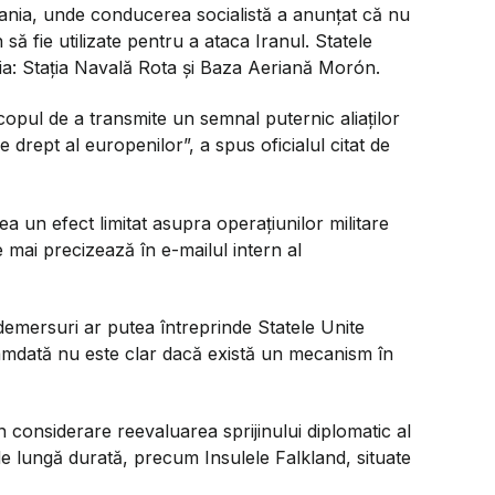
pania, unde conducerea socialistă a anunțat că nu
să fie utilizate pentru a ataca Iranul. Statele
ia: Stația Navală Rota și Baza Aeriană Morón.
scopul de a transmite un semnal puternic aliaților
drept al europenilor”, a spus oficialul citat de
a un efect limitat asupra operațiunilor militare
 mai precizează în e-mailul intern al
e demersuri ar putea întreprinde Statele Unite
amdată nu este clar dacă există un mecanism în
 considerare reevaluarea sprijinului diplomatic al
 lungă durată, precum Insulele Falkland, situate