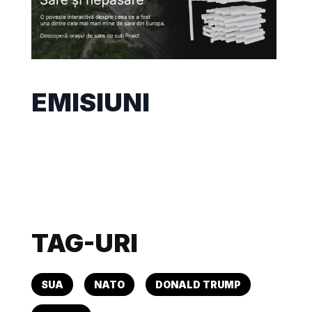
EMISIUNI
TAG-URI
SUA
NATO
DONALD TRUMP