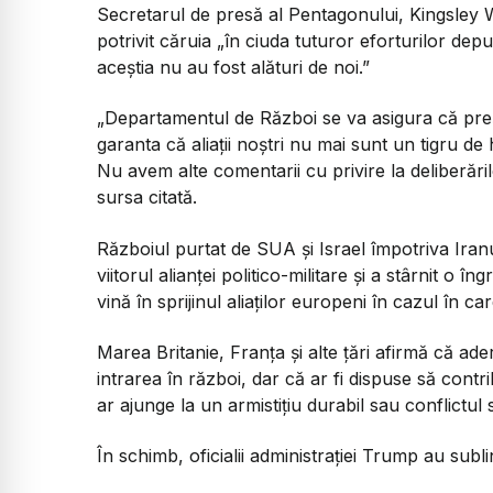
Secretarul de presă al Pentagonului, Kingsley Wi
potrivit căruia „în ciuda tuturor eforturilor dep
aceștia nu au fost alături de noi.”
„Departamentul de Război se va asigura că preș
garanta că aliații noștri nu mai sunt un tigru de h
Nu avem alte comentarii cu privire la deliberări
sursa citată.
Războiul purtat de SUA și Israel împotriva Iranu
viitorul alianței politico-militare și a stârnit o
vină în sprijinul aliaților europeni în cazul în care
Marea Britanie, Franța și alte țări afirmă că a
intrarea în război, dar că ar fi dispuse să contr
ar ajunge la un armistițiu durabil sau conflictul 
În schimb, oficialii administrației Trump au sub