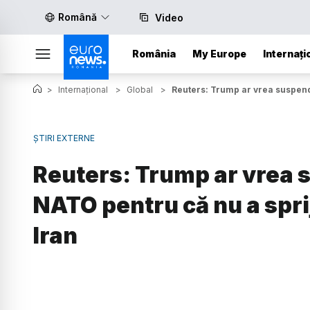
Română
Video
România
My Europe
Internați
>
Internațional
>
Global
>
Reuters: Trump ar vrea suspenda
ȘTIRI EXTERNE
Reuters: Trump ar vrea 
NATO pentru că nu a sprij
Iran