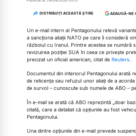
Publicat la:
24/04/2026 05:57
DISTRIBUIȚI ACEASTĂ ȘTIRE
ADAUGĂ-NE 
Un e-mail intern al Pentagonului relevă variante
a sancționa aliații NATO pe care îi consideră vin
războiul cu Iranul. Printre acestea se numără s
revizuirea poziției SUA în ceea ce privește prete
precizat un oficial american, citat de
Reuters
.
Documentul din interiorul Pentagonului arată n
de reticența sau refuzul unor aliați de a acorda 
de survol – cunoscute sub numele de ABO – pentr
În e-mail se arată că ABO reprezintă „doar ba
citată, care a detaliat că opțiunile au fost vehicu
Pentagonului.
Una dintre opțiunile din e-mail prevede suspendar