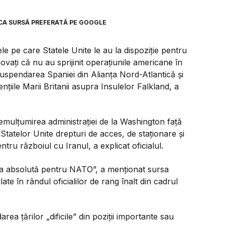
CA SURSĂ PREFERATĂ PE GOOGLE
le pe care Statele Unite le au la dispoziție pentru
ovați că nu au sprijinit operațiunile americane în
uspendarea Spaniei din Alianța Nord-Atlantică și
nțiile Marii Britanii asupra Insulelor Falkland, a
emulțumirea administrației de la Washington față
Statelor Unite drepturi de acces, de staționare și
u războiul cu Iranul, a explicat oficialul.
za absolută pentru NATO”, a menționat sursa
late în rândul oficialilor de rang înalt din cadrul
ea țărilor „dificile” din poziții importante sau