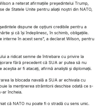
lson a reiterat afirmațiile președintelui Trump,
use de Statele Unite pentru aliații noștri din NATO,
edintele dispune de opțiuni credibile pentru a
ârtie și că își îndeplinesc, în schimb, obligațiile.
le interne în acest sens”, a declarat Wilson, pentru
lui a ridicat semne de întrebare cu privire la
 îngrijorare fără precedent că SUA ar putea să nu
 aceștia ar fi atacați, afirmă analiștii și diplomații.
derarea la blocada navală a SUA ar echivala cu
ibuie la menținerea strâmtorii deschise odată ce s-
s-ar încheia.
liniat că NATO nu poate fi o stradă cu sens unic.