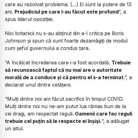
care au rezolvat problema. (…) Ei sunt la putere de 12
ani.
Prejudiciul pe care l-au făcut este profund
”, a
spus liderul opoziției.
Nici britanicii nu s-au abținut din a-l critica pe Boris
Johnson și spun că sunt foarte dezamăgiți de modul
cum șeful guvernului a condus țara.
”A încălcat încrederea care i-a fost acordată.
Trebuie
să recunoască faptul că nu mai are o autoritate
morală de a conduce și că pentru el s-a terminat
.”, a
declarat unul dintre cetățeni.
”Mulți dintre noi am făcut sacrificii în timpul COVID.
Mulți dintre noi nu ne-am putut lua rămas bun de la
cei dragi, am respectat reguli.
Oamenii care fac reguli
trebuie cel puțin să le respecte ei înșiși.
”, a adăugat
un altul.