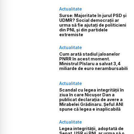
Actualitate
Surse: Majoritate în jurul PSD și
UDMR? Social democrații ar
urma să fie ajutați de politicieni
din PNL și din partidele
extremiste
Actualitate
Cum arată stadiul jaloanelor
PNRR în acest moment.
Ministrul Pîslaru a salvat 3,4
miliarde de euro nerambursabili
Actualitate
Scandal cu legea integrității în
ziua în care Nicușor Dan a
publicat declarația de avere a
Mirabelei Grădinaru. Șeful ANI
spune că legea e inaplicabilă
Actualitate
Legea integrității, adoptată de
Senat. USR și PNL ar urma să o