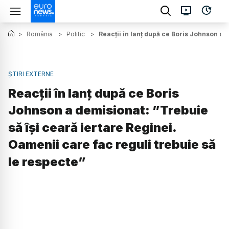
>
România
>
Politic
>
Reacții în lanț după ce Boris Johnson a 
ȘTIRI EXTERNE
Reacții în lanț după ce Boris
Johnson a demisionat: ”Trebuie
să își ceară iertare Reginei.
Oamenii care fac reguli trebuie să
le respecte”