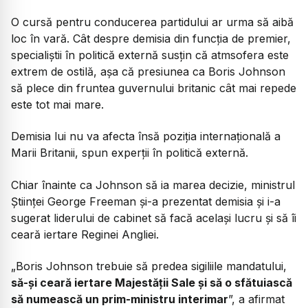
O cursă pentru conducerea partidului ar urma să aibă
loc în vară. Cât despre demisia din funcția de premier,
specialiștii în politică externă susțin că atmsofera este
extrem de ostilă, așa că presiunea ca Boris Johnson
să plece din fruntea guvernului britanic cât mai repede
este tot mai mare.
Demisia lui nu va afecta însă poziția internațională a
Marii Britanii, spun experții în politică externă.
Chiar înainte ca Johnson să ia marea decizie, ministrul
Științei George Freeman și-a prezentat demisia și i-a
sugerat liderului de cabinet să facă același lucru și să îi
ceară iertare Reginei Angliei.
„Boris Johnson trebuie să predea sigiliile mandatului,
să-şi ceară iertare Majestăţii Sale şi să o sfătuiască
să numească un prim-ministru interimar
”, a afirmat