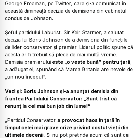
George Freeman, pe Twitter, care şi-a comunicat în
această dimineaţă decizia de demisiona din cabinetul
condus de Johnson.
Șeful partidului Laburist, Sir Keir Starmer, a salutat
decizia lui Boris Johnson de a demisiona din funcțiile
de lider conservator și premier. Liderul politic spune că
acesta ar fi trebuit să plece de mai multă vreme.
Demisia premierului
este „o veste bună” pentru țară
,
a adăugat el, spunând că Marea Britanie are nevoie de
„un nou început”.
Vezi și:
Boris Johnson și-a anunțat demisia din
fruntea Partidului Conservator: „Sunt trist că
renunț la cel mai bun job din lume!”
„Partidul Conservator
a provocat haos în țară în
timpul celei mai grave crize privind costul vieții din
ultimele decenii.
Și nu pot pretinde acum că sunt cei