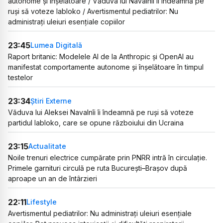
autonome și înșelătoare / Văduva lui Navalnîi îi îndeamnă pe
ruși să voteze Iabloko / Avertismentul pediatrilor: Nu
administrați uleiuri esențiale copiilor
23:45
Lumea Digitală
Raport britanic: Modelele AI de la Anthropic și OpenAI au
manifestat comportamente autonome și înșelătoare în timpul
testelor
23:34
Știri Externe
Văduva lui Aleksei Navalnîi îi îndeamnă pe ruși să voteze
partidul Iabloko, care se opune războiului din Ucraina
23:15
Actualitate
Noile trenuri electrice cumpărate prin PNRR intră în circulație.
Primele garnituri circulă pe ruta București–Brașov după
aproape un an de întârzieri
22:11
Lifestyle
Avertismentul pediatrilor: Nu administrați uleiuri esențiale