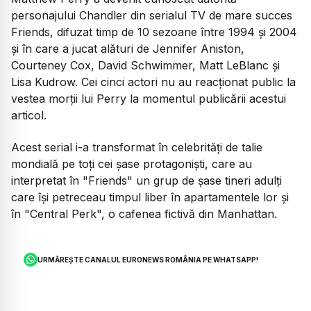
personajului Chandler din serialul TV de mare succes
Friends, difuzat timp de 10 sezoane între 1994 şi 2004
şi în care a jucat alături de Jennifer Aniston,
Courteney Cox, David Schwimmer, Matt LeBlanc şi
Lisa Kudrow. Cei cinci actori nu au reacționat public la
vestea morții lui Perry la momentul publicării acestui
articol.
Acest serial i-a transformat în celebrităţi de talie
mondială pe toţi cei şase protagonişti, care au
interpretat în "Friends" un grup de şase tineri adulţi
care îşi petreceau timpul liber în apartamentele lor şi
în "Central Perk", o cafenea fictivă din Manhattan.
URMĂREȘTE CANALUL EURONEWS ROMÂNIA PE WHATSAPP!