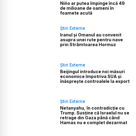
Niño ar putea împinge încă 49
de milioane de oameni în
foamete acută
Știri Externe
Iranul și Omanul au convenit
asupra unei rute pentru nave
prin Strâmtoarea Hormuz
Știri Externe
Beijingul introduce noi măsuri
economice împotriva SUA și
înăsprește controalele la export
Știri Externe
Netanyahu, în contradicție cu
Trump. Susține că Israelul nu se
retrage din Gaza până când
Hamas nu e complet dezarmat