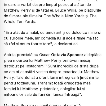
în care a vorbit despre timpul petrecut alături de
Matthew Perry şi de tatăl ei, Bruce Willis, pe platourile
de filmare ale filmelor The Whole Nine Yards şi The
Whole Ten Yards.
"Era atât de amabil, de amuzant şi de dulce cu mine şi
cu surorile mele, iar comedia lui şi acele filme mă fac
să râd şi acum foarte tare"
, a declarat ea.
Actriţa premiată cu Oscar
Octavia Spencer
a deplâns
şi ea moartea lui Matthew Perry printr-un mesaj
distribuit pe Instagram: "Sunt incredibil de tristă după
ce am aflat astăzi vestea despre moartea lui Matthew
Perry. Talentul său oferit lumii întregi va fi ţinut minte
pentru totdeauna. Transmit toată dragostea mea
familiei lui Matthew, prietenilor, colegilor lui şi
milioanelor sale de fani din lumea întreagă".
Matthew Perry a devenit cunoscut datorită