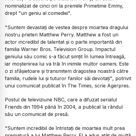
nominalizat de cinci ori la premiile Primetime Emmy,
drept "un geniu al comediei".
"Suntem devastaţi de vestea despre moartea dragului
nostru prieten Matthew Perry. Matthew a fost un
actor incredibil de talentat şi o parte importantă din
familia Warner Bros. Television Group. Impactul
geniului său comic s-a făcut simţit în lumea întreagă,
iar moştenirea lui va trăi în inimile multor oameni. Este
o zi sfâşietoare şi transmitem dragostea noastră către
familia, rudele lui şi tuturor fanilor săi devotaţi"
, potrivit
unui comunicat publicat în The Times, scrie Agerpres.
Postul de televiziune NBC, care a difuzat serialul
Friends din 1994 până în 2004, a publicat la rândul
său un comunicat de presă.
"Suntem incredibil de întristaţi de moartea mult prea
prematură a lui Matthew Perry. El a adus atât de multă