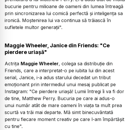
bucurie pentru milioane de oameni din lumea întreagă
prin sincronizarea lui comică perfectă şi inteligenţa sa
ironică. Moştenirea lui va continua să trăiască în
sufletele multor generaţii".
Maggie Wheeler, Janice din Friends: "Ce
pierdere uriaşă"
Actriţa
Maggie Wheeler
, colega sa distribuţie din
Friends, care a interpretat-o pe iubita lui din acest
serial, Janice, i-a adus starului decedat un tribut
emoţionant prin intermediul unui mesaj publicat pe
Instagram:
"Ce pierdere uriaşă! Lumii întregi îi va fi dor
de tine, Matthew Perry. Bucuria pe care ai adus-o
unui număr atât de mare oameni în viaţa ta mult prea
scurtă va trăi mai departe. Mă simt binecuvântată
pentru fiecare moment creativ pe care l-am împărtăşit
cu tine".