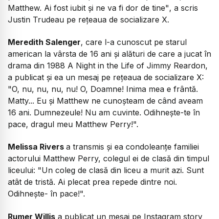
Matthew. Ai fost iubit şi ne va fi dor de tine"
, a scris
Justin Trudeau pe reţeaua de socializare X.
Meredith Salenger
, care l-a cunoscut pe starul
american la vârsta de 16 ani şi alături de care a jucat în
drama din 1988 A Night in the Life of Jimmy Reardon,
a publicat şi ea un mesaj pe reţeaua de socializare X:
"O, nu, nu, nu, nu! O, Doamne! Inima mea e frântă.
Matty... Eu şi Matthew ne cunoşteam de când aveam
16 ani. Dumnezeule! Nu am cuvinte. Odihneşte-te în
pace, dragul meu Matthew Perry!".
Melissa Rivers
a transmis şi ea condoleanţe familiei
actorului Matthew Perry, colegul ei de clasă din timpul
liceului: "Un coleg de clasă din liceu a murit azi. Sunt
atât de tristă. Ai plecat prea repede dintre noi.
Odihneşte- în pace!".
Rumer Willis
a publicat un mesaj pe Instagram story