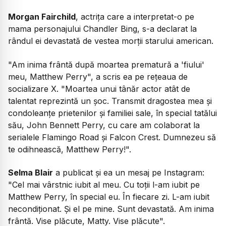
Morgan Fairchild
, actriţa care a interpretat-o pe
mama personajului Chandler Bing, s-a declarat la
rândul ei devastată de vestea morţii starului american.
"Am inima frântă după moartea prematură a 'fiului'
meu, Matthew Perry", a scris ea pe reţeaua de
socializare X. "Moartea unui tânăr actor atât de
talentat reprezintă un şoc. Transmit dragostea mea şi
condoleanţe prietenilor şi familiei sale, în special tatălui
său, John Bennett Perry, cu care am colaborat la
serialele Flamingo Road şi Falcon Crest. Dumnezeu să
te odihnească, Matthew Perry!".
Selma Blair
a publicat şi ea un mesaj pe Instagram:
"Cel mai vârstnic iubit al meu. Cu toţii l-am iubit pe
Matthew Perry, în special eu. În fiecare zi. L-am iubit
necondiţionat. Şi el pe mine. Sunt devastată. Am inima
frântă. Vise plăcute, Matty. Vise plăcute".