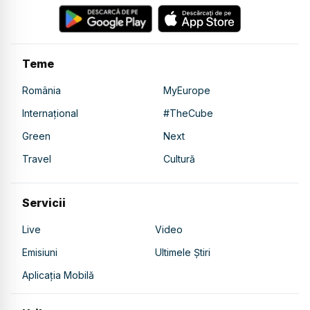
Teme
România
MyEurope
Internațional
#TheCube
Green
Next
Travel
Cultură
Servicii
Live
Video
Emisiuni
Ultimele Știri
Aplicația Mobilă