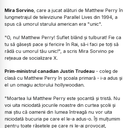
Mira Sorvino
, care a jucat alături de Matthew Perry în
lungmetrajul de televiziune Parallel Lives din 1994, a
spus că umorul starului american era "unic".
"O, nu! Matthew Perry! Suflet blând şi tulburat! Fie ca
tu să găseşti pace şi fericire în Rai, să-i faci pe toţi să
râdă cu umorul tău unic!", a scris Mira Sorvino pe
reţeaua de socializare X.
Prim-ministrul canadian Justin Trudeau
- coleg de
clasă cu Matthew Perry în şcoala primară - i-a adus şi
el un omagiu actorului hollywoodian.
"Moartea lui Matthew Perry este şocantă şi tristă. Nu
voi uita niciodată jocurile noastre din curtea şcolii şi
mai ştiu că oamenii din lumea întreagă nu vor uita
niciodată bucuria pe care el le-a adus-o. Îţi mulţumim
pentru toate râsetele pe care ni le-ai provocat,