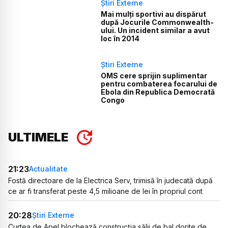
Știri Externe
Mai mulți sportivi au dispărut
după Jocurile Commonwealth-
ului. Un incident similar a avut
loc în 2014
Știri Externe
OMS cere sprijin suplimentar
pentru combaterea focarului de
Ebola din Republica Democrată
Congo
ULTIMELE
21:23
Actualitate
Fostă directoare de la Electrica Serv, trimisă în judecată după
ce ar fi transferat peste 4,5 milioane de lei în propriul cont
20:28
Știri Externe
Curtea de Apel blochează construcția sălii de bal dorite de