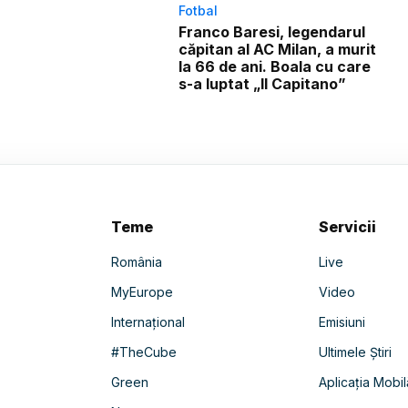
Fotbal
Franco Baresi, legendarul
căpitan al AC Milan, a murit
la 66 de ani. Boala cu care
s-a luptat „Il Capitano”
Teme
Servicii
România
Live
MyEurope
Video
Internațional
Emisiuni
#TheCube
Ultimele Știri
Green
Aplicația Mobil