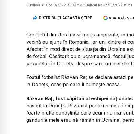
Publicat la:
06/10/2022 19:30
•
Actualizat la:
06/10/2022 19:51
DISTRIBUIȚI ACEASTĂ ȘTIRE
ADAUGĂ-NE 
Conflictul din Ucraina și-a pus amprenta, în mod 
vecină au ajuns în România, iar unii dintre ei co
Afectat în mod direct de situația din Ucraina est
de fotbal. Căsătorit cu o ucraineancă, fostul ju
proprietăți în Donețk, despre care nu mai știe 
Fostul fotbalist Răzvan Raț se declara astazi p
la Donețk, oraș pe care îl numește acasă.
Răzvan Raț, fost căpitan al echipei naționale:
născut la Donețk. Războiul pentru mine a începu
foarte multe cunoștințe care acum nu mai sunt
gândurile mele erau să rămân în Ucraina, pentr