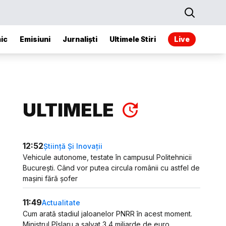
ic
Emisiuni
Jurnaliști
Ultimele Stiri
Live
ULTIMELE
12:52
Știință Și Inovații
Vehicule autonome, testate în campusul Politehnicii
București. Când vor putea circula românii cu astfel de
mașini fără șofer
11:49
Actualitate
Cum arată stadiul jaloanelor PNRR în acest moment.
Ministrul Pîslaru a salvat 3,4 miliarde de euro