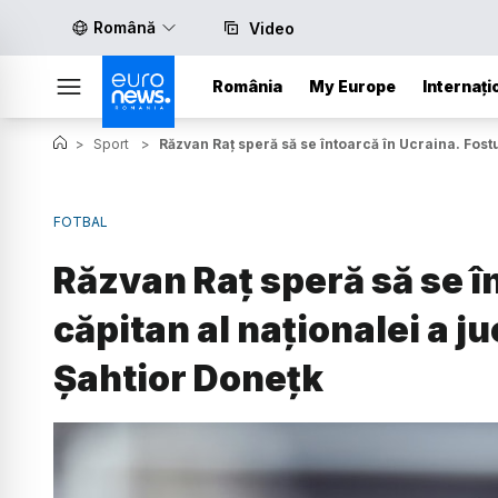
Română
Video
România
My Europe
Internați
>
Sport
>
Răzvan Raț speră să se întoarcă în Ucraina. Fostu
FOTBAL
Răzvan Raț speră să se în
căpitan al naționalei a ju
Șahtior Donețk