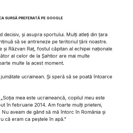
CA SURSĂ PREFERATĂ PE GOOGLE
decisiv, și asupra sportului. Mulți atleți din țara
ntinuă să se antreneze pe teritoriul țării noastre.
e și Răzvan Raț, fostul căpitan al echipei naționale
cător al celor de la Șahtior are mai multe
foarte multe la acest moment.
e jumătate ucrainean. Și speră să se poată întoarce
„Soția mea este ucraineancă, copilul meu este
t în februarie 2014. Am foarte mulți prieteni,
. Nu aveam de gând să mă întorc în România și
u că eram ca peștele în apă.”