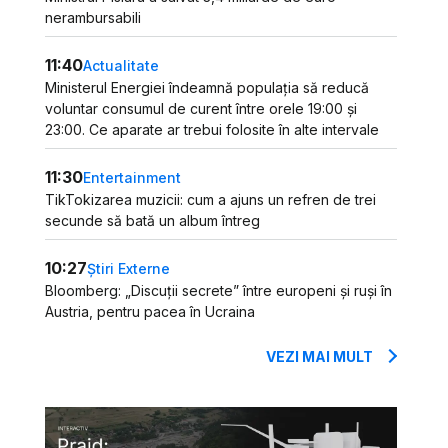
nerambursabili
11:40
Actualitate
Ministerul Energiei îndeamnă populația să reducă
voluntar consumul de curent între orele 19:00 și
23:00. Ce aparate ar trebui folosite în alte intervale
11:30
Entertainment
TikTokizarea muzicii: cum a ajuns un refren de trei
secunde să bată un album întreg
10:27
Știri Externe
Bloomberg: „Discuții secrete” între europeni și ruși în
Austria, pentru pacea în Ucraina
VEZI MAI MULT