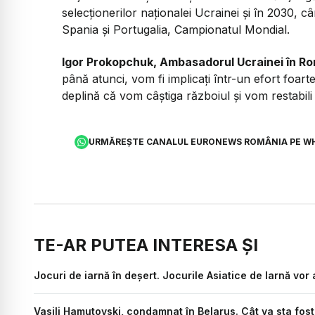
selecționerilor naționalei Ucrainei și în 2030, c
Spania și Portugalia, Campionatul Mondial.
Igor Prokopchuk, Ambasadorul Ucrainei în R
până atunci, vom fi implicați într-un efort foar
deplină că vom câștiga războiul și vom restabili 
URMĂREȘTE CANALUL EURONEWS ROMÂNIA PE W
TE-AR PUTEA INTERESA ȘI
Jocuri de iarnă în deșert. Jocurile Asiatice de Iarnă vor
Vasili Hamutovski, condamnat în Belarus. Cât va sta fost