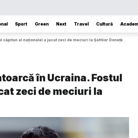
onal
Sport
Green
Next
Travel
Cultură
Academ
l căpitan al naționalei a jucat zeci de meciuri la Șahtior Donețk
toarcă în Ucraina. Fostul
cat zeci de meciuri la