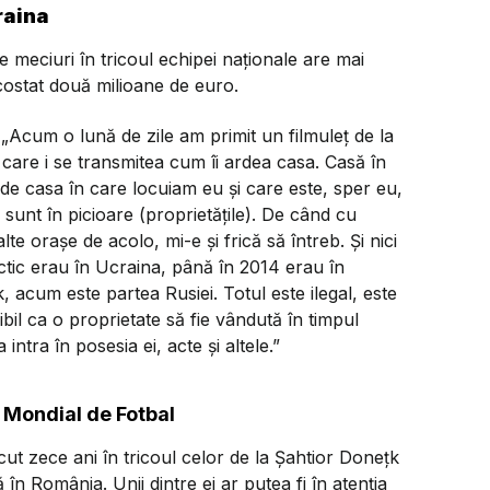
raina
e meciuri în tricoul echipei naționale are mai
 costat două milioane de euro.
„Acum o lună de zile am primit un filmuleț de la
n care i se transmitea cum îi ardea casa. Casă în
 de casa în care locuiam eu și care este, sper eu,
sunt în picioare (proprietățile). De când cu
te orașe de acolo, mi-e și frică să întreb. Și nici
actic erau în Ucraina, până în 2014 erau în
 acum este partea Rusiei. Totul este ilegal, este
ibil ca o proprietate să fie vândută în timpul
intra în posesia ei, acte și altele.”
 Mondial de Fotbal
ecut zece ani în tricoul celor de la Șahtior Donețk
ă în România. Unii dintre ei ar putea fi în atenția