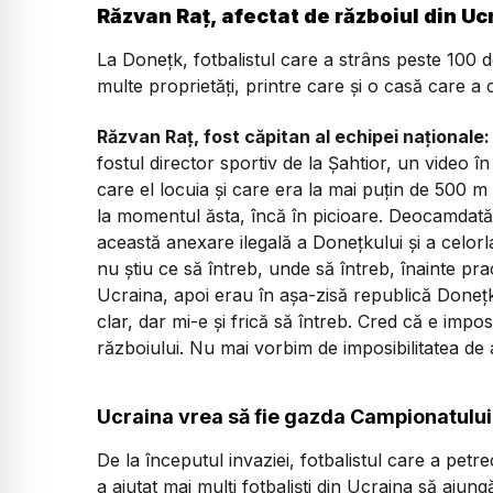
Răzvan Raț, afectat de războiul din Uc
La Donețk, fotbalistul care a strâns peste 100 d
multe proprietăți, printre care și o casă care a
Răzvan Raț, fost căpitan al echipei naționale:
fostul director sportiv de la Șahtior, un video î
care el locuia și care era la mai puțin de 500 m
la momentul ăsta, încă în picioare. Deocamdată 
această anexare ilegală a Donețkului și a celorlal
nu știu ce să întreb, unde să întreb, înainte pr
Ucraina, apoi erau în așa-zisă republică Donețk,
clar, dar mi-e și frică să întreb. Cred că e impos
războiului. Nu mai vorbim de imposibilitatea de a 
Ucraina vrea să fie gazda Campionatului
De la începutul invaziei, fotbalistul care a petr
a ajutat mai mulți fotbaliști din Ucraina să ajung