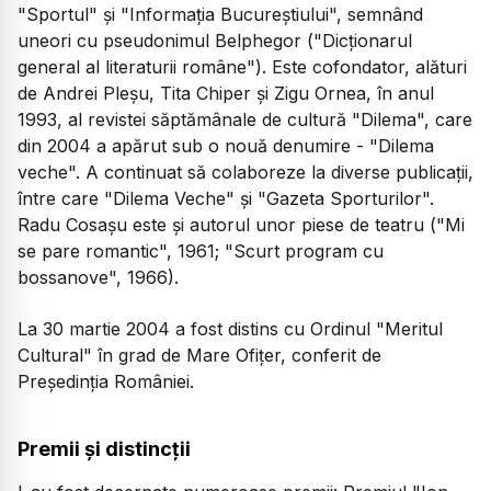
"Sportul" şi "Informaţia Bucureştiului", semnând
uneori cu pseudonimul Belphegor ("Dicţionarul
general al literaturii române"). Este cofondator, alături
de Andrei Pleşu, Tita Chiper şi Zigu Ornea, în anul
1993, al revistei săptămânale de cultură "Dilema", care
din 2004 a apărut sub o nouă denumire - "Dilema
veche". A continuat să colaboreze la diverse publicaţii,
între care "Dilema Veche" şi "Gazeta Sporturilor".
Radu Cosaşu este şi autorul unor piese de teatru ("Mi
se pare romantic", 1961; "Scurt program cu
bossanove", 1966).
La 30 martie 2004 a fost distins cu Ordinul "Meritul
Cultural" în grad de Mare Ofiţer, conferit de
Preşedinţia României.
Premii și distincții