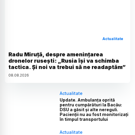
Actualitate
Radu Miruță, despre amenințarea
dronelor rusești: „Rusia își va schimba
tactica. Și noi va trebui să ne readaptăm”
08
.
08
.
2026
Actualitate
Update. Ambulanța oprită
pentru cumpărături la Bacău:
DSU a găsit și alte nereguli.
Pacienții nu au fost monitorizați
în timpul transportului
Actualitate