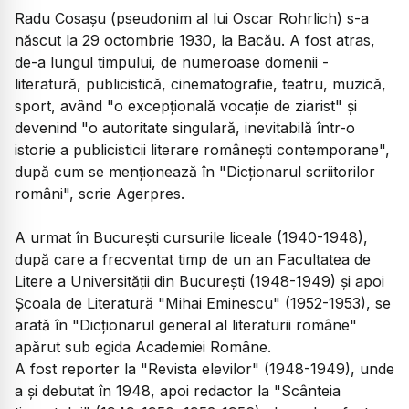
Radu Cosaşu (pseudonim al lui Oscar Rohrlich) s-a
născut la 29 octombrie 1930, la Bacău. A fost atras,
de-a lungul timpului, de numeroase domenii -
literatură, publicistică, cinematografie, teatru, muzică,
sport, având "o excepţională vocaţie de ziarist" şi
devenind "o autoritate singulară, inevitabilă într-o
istorie a publicisticii literare româneşti contemporane",
după cum se menţionează în "Dicţionarul scriitorilor
români", scrie Agerpres.
A urmat în Bucureşti cursurile liceale (1940-1948),
după care a frecventat timp de un an Facultatea de
Litere a Universităţii din Bucureşti (1948-1949) şi apoi
Şcoala de Literatură "Mihai Eminescu" (1952-1953), se
arată în "Dicţionarul general al literaturii române"
apărut sub egida Academiei Române.
A fost reporter la "Revista elevilor" (1948-1949), unde
a şi debutat în 1948, apoi redactor la "Scânteia