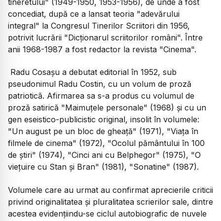
tineretului" (1949-1950, 1953-1956), de unde a fost
concediat, după ce a lansat teoria "adevărului
integral" la Congresul Tinerilor Scriitori din 1956,
potrivit lucrării "Dicţionarul scriitorilor români". Între
anii 1968-1987 a fost redactor la revista "Cinema".
Radu Cosaşu a debutat editorial în 1952, sub
pseudonimul Radu Costin, cu un volum de proză
patriotică. Afirmarea sa s-a produs cu volumul de
proză satirică "Maimuţele personale" (1968) şi cu un
gen eseistico-publicistic original, insolit în volumele:
"Un august pe un bloc de gheaţă" (1971), "Viaţa în
filmele de cinema" (1972), "Ocolul pământului în 100
de ştiri" (1974), "Cinci ani cu Belphegor" (1975), "O
vieţuire cu Stan şi Bran" (1981), "Sonatine" (1987).
Volumele care au urmat au confirmat aprecierile criticii
privind originalitatea şi pluralitatea scrierilor sale, dintre
acestea evidenţiindu-se ciclul autobiografic de nuvele