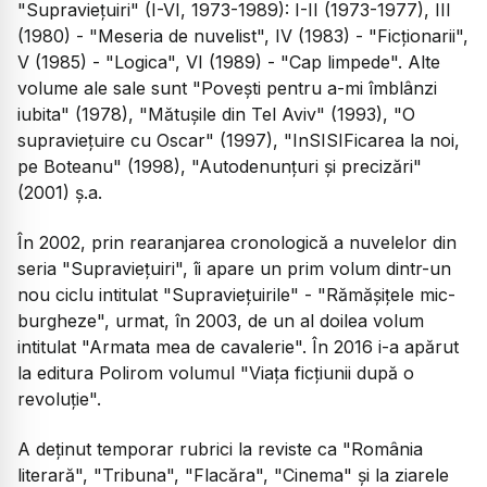
"Supravieţuiri" (I-VI, 1973-1989): I-II (1973-1977), III
(1980) - "Meseria de nuvelist", IV (1983) - "Ficţionarii",
V (1985) - "Logica", VI (1989) - "Cap limpede". Alte
volume ale sale sunt "Poveşti pentru a-mi îmblânzi
iubita" (1978), "Mătuşile din Tel Aviv" (1993), "O
supravieţuire cu Oscar" (1997), "InSISIFicarea la noi,
pe Boteanu" (1998), "Autodenunţuri şi precizări"
(2001) ş.a.
În 2002, prin rearanjarea cronologică a nuvelelor din
seria "Supravieţuiri", îi apare un prim volum dintr-un
nou ciclu intitulat "Supravieţuirile" - "Rămăşiţele mic-
burgheze", urmat, în 2003, de un al doilea volum
intitulat "Armata mea de cavalerie". În 2016 i-a apărut
la editura Polirom volumul "Viaţa ficţiunii după o
revoluţie".
A deţinut temporar rubrici la reviste ca "România
literară", "Tribuna", "Flacăra", "Cinema" şi la ziarele