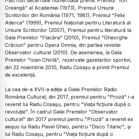
I-au fost decernate numeroase premii: Premiul "Ion
Creangă" al Academiei (1973), Premiul Uniunii
Scriitorilor din România (1971, 1981), Premiul "Felix
Aderca" (1999), Premiul Naţional pentru Literatură al
Uniunii Scriitorilor (2007), Premiul pentru literatură la
Gala Premiilor "Flacăra" (2010), Premiul "Gheorghe
Crăciun" pentru Opera Omnia, din partea revistei
Observator cultural (2010). De asemenea, la Gala
Premiilor "Ioan Chirilă", rezervate gazetarilor sportivi,
din 22 noiembrie 2010, Radu Cosaşu a primit Premiul
de excelenţă.
La cea de-a XVII-a ediţie a Galei Premiilor Radio
România Cultural, din 2017, premiul pentru "Proză" i-a
revenit lui Radu Cosaşu, pentru "Viaţa ficţiunii după o
revoluţie". În cadrul Galei Premiilor "Observator
cultural" din 2017 premiul pentru "Proză" a revenit ex
aequo lui Radu Pavel Gheo, pentru "Disco Titanic", şi
lui Radu Cosaşu, pentru "Viaţa ficţiunii după o