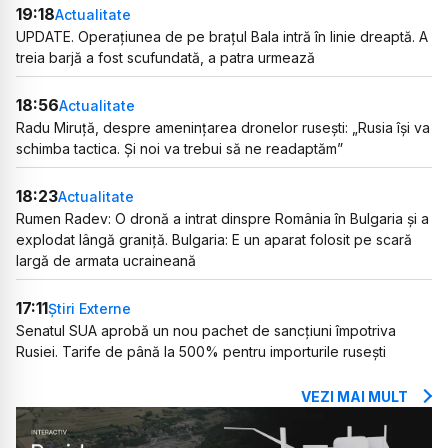
19:18
Actualitate
UPDATE. Operațiunea de pe brațul Bala intră în linie dreaptă. A
treia barjă a fost scufundată, a patra urmează
18:56
Actualitate
Radu Miruță, despre amenințarea dronelor rusești: „Rusia își va
schimba tactica. Și noi va trebui să ne readaptăm”
18:23
Actualitate
Rumen Radev: O dronă a intrat dinspre România în Bulgaria și a
explodat lângă graniță. Bulgaria: E un aparat folosit pe scară
largă de armata ucraineană
17:11
Știri Externe
Senatul SUA aprobă un nou pachet de sancțiuni împotriva
Rusiei. Tarife de până la 500% pentru importurile rusești
VEZI MAI MULT