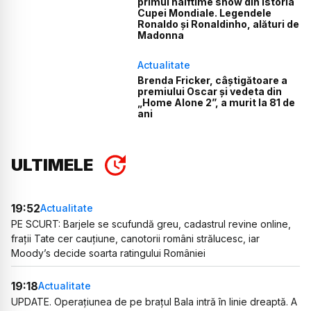
primul halftime show din istoria
Cupei Mondiale. Legendele
Ronaldo și Ronaldinho, alături de
Madonna
Actualitate
Brenda Fricker, câștigătoare a
premiului Oscar și vedeta din
„Home Alone 2”, a murit la 81 de
ani
ULTIMELE
19:52
Actualitate
PE SCURT: Barjele se scufundă greu, cadastrul revine online,
frații Tate cer cauțiune, canotorii români strălucesc, iar
Moody’s decide soarta ratingului României
19:18
Actualitate
UPDATE. Operațiunea de pe brațul Bala intră în linie dreaptă. A