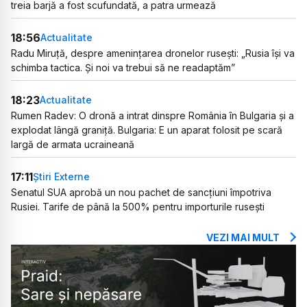
treia barjă a fost scufundată, a patra urmează
18:56
Actualitate
Radu Miruță, despre amenințarea dronelor rusești: „Rusia își va
schimba tactica. Și noi va trebui să ne readaptăm”
18:23
Actualitate
Rumen Radev: O dronă a intrat dinspre România în Bulgaria și a
explodat lângă graniță. Bulgaria: E un aparat folosit pe scară
largă de armata ucraineană
17:11
Știri Externe
Senatul SUA aprobă un nou pachet de sancțiuni împotriva
Rusiei. Tarife de până la 500% pentru importurile rusești
VEZI MAI MULT