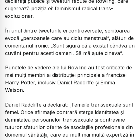
declarații publice și tweeturi făcute de Rowling, care
sugerează poziția ei: feminismul radical trans-
excluzionar.
În unul dintre tweeturile ei controversate, scriitoarea
evocă „persoanele care au ciclu menstrual”, alături de
comentariul ironic:
„Sunt sigură că a existat cândva un
cuvânt pentru aceşti oameni. Să mă ajute cineva”.
Punctele de vedere ale lui Rowling au fost criticate de
mai mulți membri ai distribuției principale a francizei
Harry Potter, inclusiv Daniel Radcliffe și Emma
Watson.
Daniel Radcliffe a declarat:
„Femeile transsexuale sunt
femei. Orice afirmație contrară șterge identitatea și
demnitatea persoanelor transsexuale și contravine
tuturor sfaturilor oferite de asociațiile profesionale din
domeniul sănătății, care au mult mai multă expertiză în