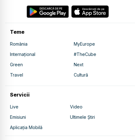
Teme
România
MyEurope
Internațional
#TheCube
Green
Next
Travel
Cultură
Servicii
Live
Video
Emisiuni
Ultimele Știri
Aplicația Mobilă