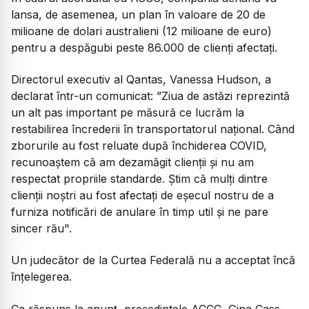
lansa, de asemenea, un plan în valoare de 20 de
milioane de dolari australieni (12 milioane de euro)
pentru a despăgubi peste 86.000 de clienți afectați.
Directorul executiv al Qantas, Vanessa Hudson, a
declarat într-un comunicat:
”Ziua de astăzi reprezintă
un alt pas important pe măsură ce lucrăm la
restabilirea încrederii în transportatorul național. Când
zborurile au fost reluate după închiderea COVID,
recunoaștem că am dezamăgit clienții și nu am
respectat propriile standarde. Știm că mulți dintre
clienții noștri au fost afectați de eșecul nostru de a
furniza notificări de anulare în timp util și ne pare
sincer rău".
Un judecător de la Curtea Federală nu a acceptat încă
înțelegerea.
Ca răspuns la anunț, președintele ACCC, Gina Cass-