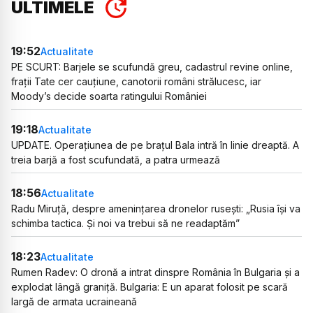
ULTIMELE
19:52
Actualitate
PE SCURT: Barjele se scufundă greu, cadastrul revine online,
frații Tate cer cauțiune, canotorii români strălucesc, iar
Moody’s decide soarta ratingului României
19:18
Actualitate
UPDATE. Operațiunea de pe brațul Bala intră în linie dreaptă. A
treia barjă a fost scufundată, a patra urmează
18:56
Actualitate
Radu Miruță, despre amenințarea dronelor rusești: „Rusia își va
schimba tactica. Și noi va trebui să ne readaptăm”
18:23
Actualitate
Rumen Radev: O dronă a intrat dinspre România în Bulgaria și a
explodat lângă graniță. Bulgaria: E un aparat folosit pe scară
largă de armata ucraineană