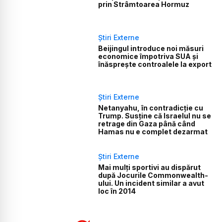
prin Strâmtoarea Hormuz
Știri Externe
Beijingul introduce noi măsuri
economice împotriva SUA și
înăsprește controalele la export
Știri Externe
Netanyahu, în contradicție cu
Trump. Susține că Israelul nu se
retrage din Gaza până când
Hamas nu e complet dezarmat
Știri Externe
Mai mulți sportivi au dispărut
după Jocurile Commonwealth-
ului. Un incident similar a avut
loc în 2014