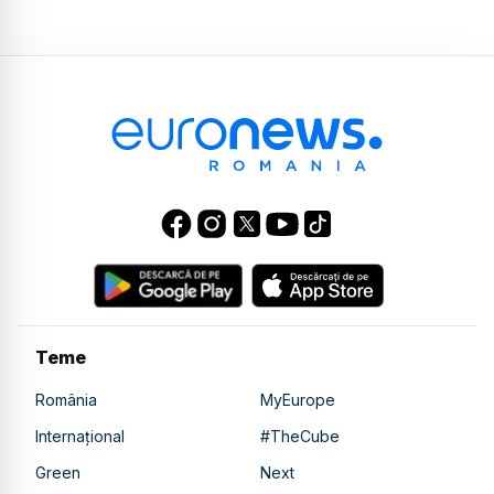
Teme
România
MyEurope
Internațional
#TheCube
Green
Next