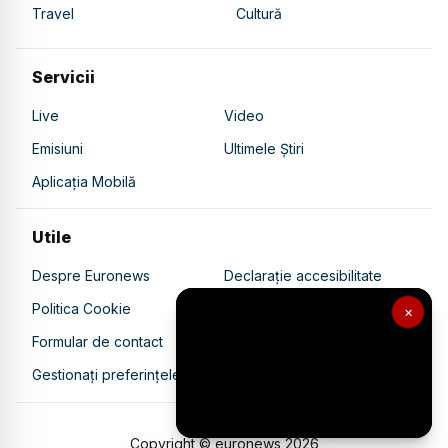
Travel
Cultură
Servicii
Live
Video
Emisiuni
Ultimele Știri
Aplicația Mobilă
Utile
Despre Euronews
Declarație accesibilitate
Politica Cookie
Politica de confidențialitate
×
Formular de contact
Transparență în utilizarea AI
Gestionați preferințele
Copyright © euronews
2026