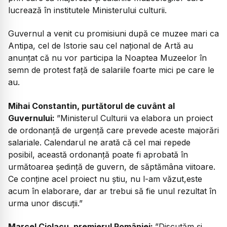
lucrează în institutele Ministerului culturii.
Guvernul a venit cu promisiuni după ce muzee mari ca
Antipa, cel de Istorie sau cel național de Artă au
anunțat că nu vor participa la Noaptea Muzeelor în
semn de protest față de salariile foarte mici pe care le
au.
Mihai Constantin, purtătorul de cuvânt al
Guvernului:
”Ministerul Culturii va elabora un proiect
de ordonanță de urgență care prevede aceste majorări
salariale. Calendarul ne arată că cel mai repede
posibil, această ordonanță poate fi aprobată în
următoarea ședință de guvern, de săptămâna viitoare.
Ce conține acel proiect nu știu, nu l-am văzut,este
acum în elaborare, dar ar trebui să fie unul rezultat în
urma unor discuții.”
Marcel Ciolacu, premierul României:
”Discutăm și