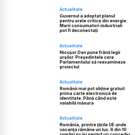
Actualitate
Guvernul a adoptat planul
pentru orele critice din energie.
Marii consumatori industriali
pot fi deconectați
Actualitate
Nicușor Dan pune frână legii
urșilor. Președintele cere
Parlamentului să reexamineze
proiectul
Actualitate
Românii mai pot obține gratuit
prima carte electronică de
identitate. Până când este
valabilă măsura
Actualitate
România, printre țările UE unde
vacanța rămâne un lux. 6 din 10
români nu își permit un concediu