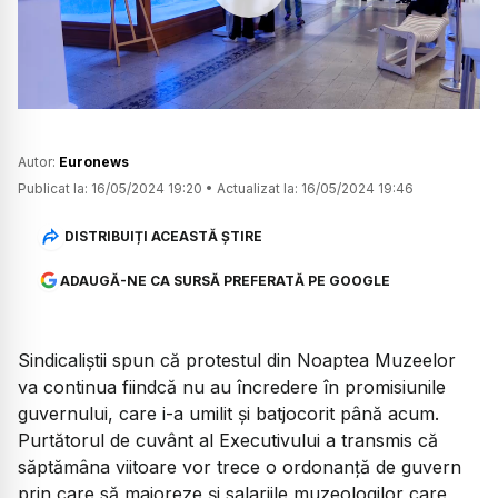
Watch
Autor:
Euronews
Publicat la:
16/05/2024 19:20
•
Actualizat la:
16/05/2024 19:46
DISTRIBUIȚI ACEASTĂ ȘTIRE
ADAUGĂ-NE CA SURSĂ PREFERATĂ PE GOOGLE
Sindicaliștii spun că protestul din Noaptea Muzeelor
va continua fiindcă nu au încredere în promisiunile
guvernului, care i-a umilit și batjocorit până acum.
Purtătorul de cuvânt al Executivului a transmis că
săptămâna viitoare vor trece o ordonanță de guvern
prin care să majoreze și salariile muzeologilor care