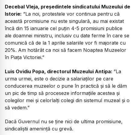
Decebal Vleja, președintele sindicatului Muzeului de
Istorie:
”La noi, protestele vor continua pentru că
această promisiune nu este singulară, au mai existat
încă din 15 ianuarie cel puțin 4-5 promisiuni publice
ale doamnei ministru, inclusiv cu date ferme în care se
comunică că de la 1 aprilie salariile vor fi majorate cu
20%. Am hotărât ca noi să facem Noaptea Muzeelor
în Piața Victoriei.”
Luis Ovidiu Popa, directorul Muzeului Antipa:
”La
urma urmei, este o decizie a salariaților pe care
conducerea muzeelor o pune în practică și să le dăm
un pic de timp să proceseze informațiile acestea și
colegilor mei și celorlalți colegi din sistemul muzeal și o
să vedem.”
Dacă Guvernul nu se ține nici de ultima promisiune,
sindicaliștii amenință cu grevă.