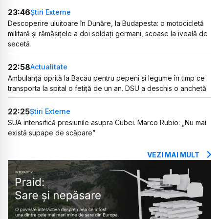
23:46
Știri Externe
Descoperire uluitoare în Dunăre, la Budapesta: o motocicletă
militară și rămășițele a doi soldați germani, scoase la iveală de
secetă
22:58
Actualitate
Ambulanță oprită la Bacău pentru pepeni și legume în timp ce
transporta la spital o fetiță de un an. DSU a deschis o anchetă
22:25
Știri Externe
SUA intensifică presiunile asupra Cubei. Marco Rubio: „Nu mai
există supape de scăpare”
VEZI MAI MULT