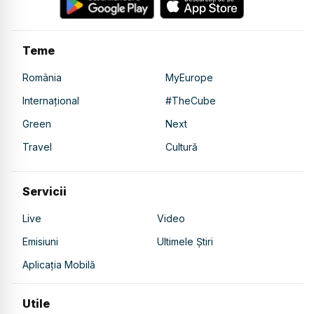
Teme
România
MyEurope
Internațional
#TheCube
Green
Next
Travel
Cultură
Servicii
Live
Video
Emisiuni
Ultimele Știri
Aplicația Mobilă
Utile