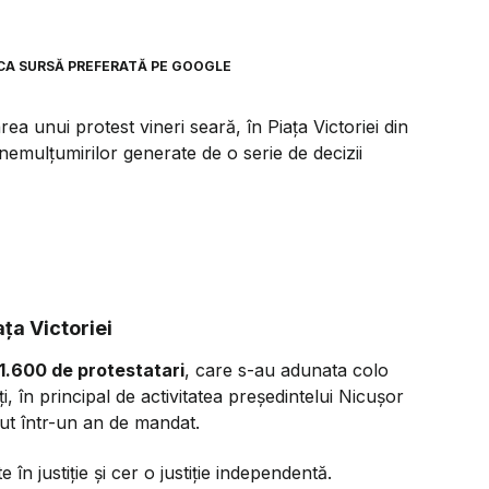
CA SURSĂ PREFERATĂ PE GOOGLE
ea unui protest vineri seară, în Piața Victoriei din
 nemulțumirilor generate de o serie de decizii
ța Victoriei
1.600 de protestatari
, care s-au adunata colo
 în principal de activitatea președintelui Nicușor
vut într-un an de mandat.
în justiție și cer o justiție independentă.