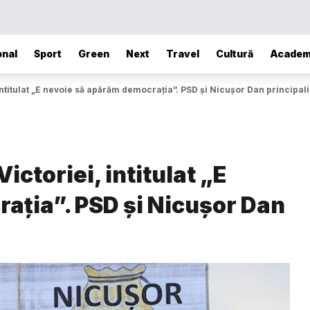
onal
Sport
Green
Next
Travel
Cultură
Academ
intitulat „E nevoie să apărăm democrația”. PSD și Nicușor Dan principalii
ictoriei, intitulat „E
ația”. PSD și Nicușor Dan