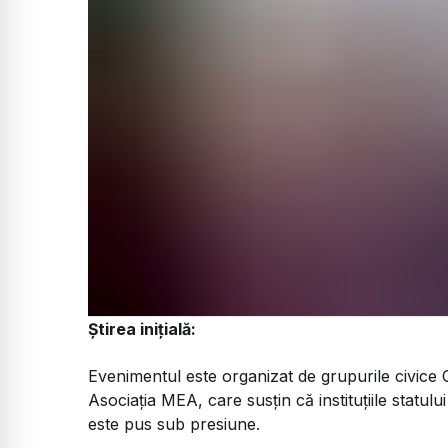
Știrea inițială:
Evenimentul este organizat de grupurile civice C
Asociația MEA, care susțin că instituțiile statulu
este pus sub presiune.