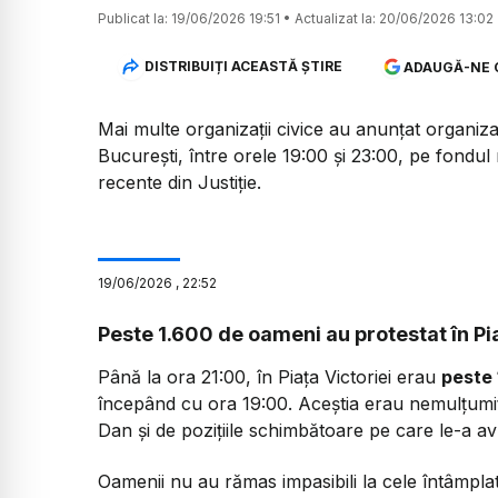
Publicat la:
19/06/2026 19:51
•
Actualizat la:
20/06/2026 13:02
DISTRIBUIȚI ACEASTĂ ȘTIRE
ADAUGĂ-NE 
Mai multe organizații civice au anunțat organizar
București, între orele 19:00 și 23:00, pe fondul
recente din Justiție.
19
/
06
/
2026
,
22:52
Peste 1.600 de oameni au protestat în Pia
Până la ora 21:00, în Piața Victoriei erau
peste 
începând cu ora 19:00. Aceștia erau nemulțumiți,
Dan și de pozițiile schimbătoare pe care le-a a
Oamenii nu au rămas impasibili la cele întâmplate 