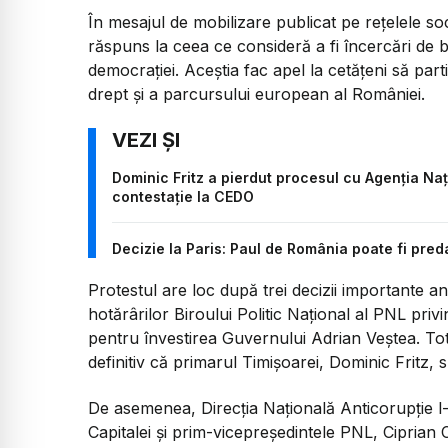
În mesajul de mobilizare publicat pe rețelele soc
răspuns la ceea ce consideră a fi încercări de b
democrației. Aceștia fac apel la cetățeni să part
drept și a parcursului european al României.
Dominic Fritz a pierdut procesul cu Agenția Naț
contestație la CEDO
Decizie la Paris: Paul de România poate fi pred
Protestul are loc după trei decizii importante an
hotărârilor Biroului Politic Național al PNL pri
pentru învestirea Guvernului Adrian Veștea. Tot j
definitiv că primarul Timișoarei, Dominic Fritz, s-
De asemenea, Direcția Națională Anticorupție l
Capitalei și prim-vicepreședintele PNL, Ciprian