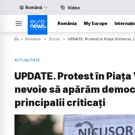
Română
Video
România
My Europe
Internați
>
România
>
Social
>
UPDATE. Protest în Piața Victoriei, 
ACTUALITATE
UPDATE. Protest în Piața V
nevoie să apărăm democr
principalii criticați