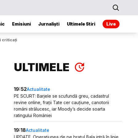
ic
Emisiuni
Jurnaliști
Ultimele Stiri
Live
 criticați
ULTIMELE
19:52
Actualitate
PE SCURT: Barjele se scufundă greu, cadastrul
revine online, frații Tate cer cauțiune, canotorii
români strălucesc, iar Moody’s decide soarta
ratingului României
19:18
Actualitate
UPDATE. Operațiunea de pe brațul Bala intră în linie