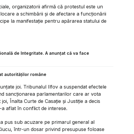
iale, organizatorii afirmă că protestul este un
locare a schimbării și de afectare a funcționării
icipe la manifestație pentru apărarea statului de
ională de Integritate. A anunțat că va face
at autorităților române
unțate joi. Tribunalul Ilfov a suspendat efectele
vind sancționarea parlamentarilor care ar vota
oi, Înalta Curte de Casație și Justiție a decis
a aflat în conflict de interese.
-a pus sub acuzare pe primarul general al
 Ciucu, într-un dosar privind presupuse foloase