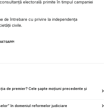
i consultanță electorală primite în timpul campaniei
mne de întrebare cu privire la independența
etății civile.
HATSAPP!
ncția de premier? Cele șapte moțiuni precedente și
elor” în domeniul reformelor judiciare