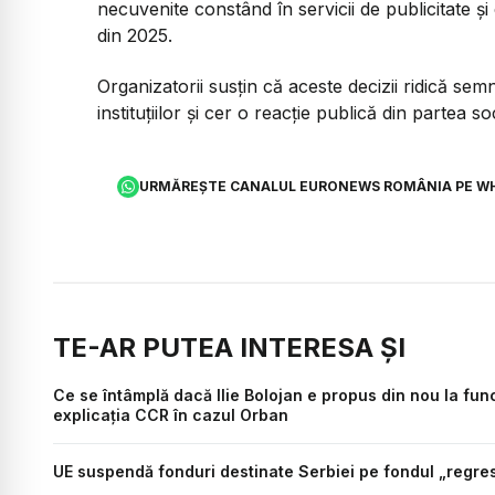
necuvenite constând în servicii de publicitate ș
din 2025.
Organizatorii susțin că aceste decizii ridică se
instituțiilor și cer o reacție publică din partea soci
URMĂREȘTE CANALUL EURONEWS ROMÂNIA PE W
TE-AR PUTEA INTERESA ȘI
Ce se întâmplă dacă Ilie Bolojan e propus din nou la fu
explicația CCR în cazul Orban
UE suspendă fonduri destinate Serbiei pe fondul „regres