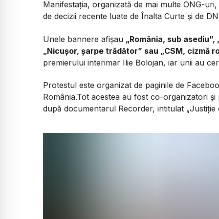
Manifestația, organizată de mai multe ONG-uri,
de decizii recente luate de Înalta Curte și de D
Unele bannere afișau
„România, sub asediu”, 
„Nicușor, șarpe trădător” sau „CSM, cizmă r
premierului interimar Ilie Bolojan, iar unii au 
Protestul este organizat de paginile de Facebook
România.Tot acestea au fost co-organizatori și 
după documentarul Recorder, intitulat „Justiție 