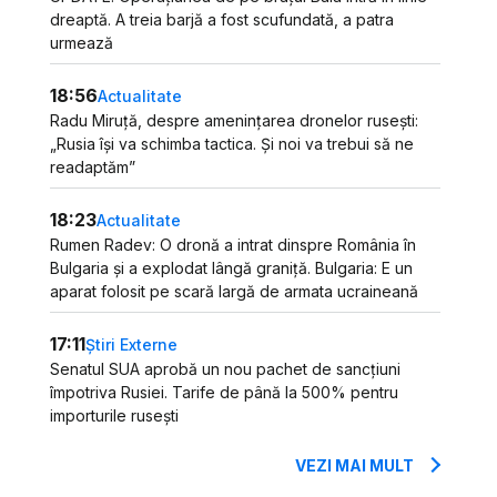
dreaptă. A treia barjă a fost scufundată, a patra
urmează
18:56
Actualitate
Radu Miruță, despre amenințarea dronelor rusești:
„Rusia își va schimba tactica. Și noi va trebui să ne
readaptăm”
18:23
Actualitate
Rumen Radev: O dronă a intrat dinspre România în
Bulgaria și a explodat lângă graniță. Bulgaria: E un
aparat folosit pe scară largă de armata ucraineană
17:11
Știri Externe
Senatul SUA aprobă un nou pachet de sancțiuni
împotriva Rusiei. Tarife de până la 500% pentru
importurile rusești
VEZI MAI MULT