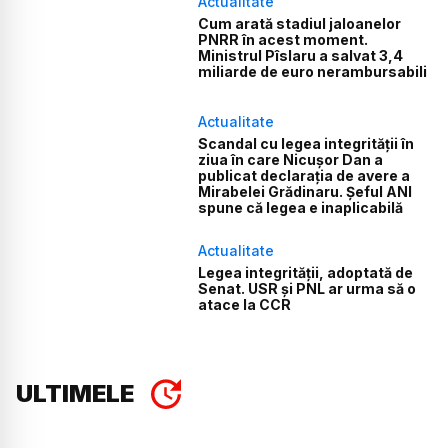
Actualitate
Cum arată stadiul jaloanelor
PNRR în acest moment.
Ministrul Pîslaru a salvat 3,4
miliarde de euro nerambursabili
Actualitate
Scandal cu legea integrității în
ziua în care Nicușor Dan a
publicat declarația de avere a
Mirabelei Grădinaru. Șeful ANI
spune că legea e inaplicabilă
Actualitate
Legea integrității, adoptată de
Senat. USR și PNL ar urma să o
atace la CCR
ULTIMELE