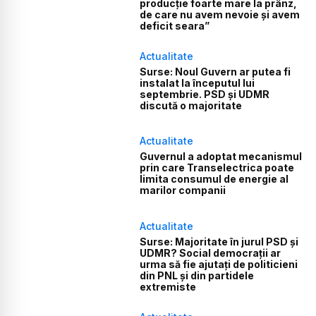
producție foarte mare la prânz,
de care nu avem nevoie și avem
deficit seara”
Actualitate
Surse: Noul Guvern ar putea fi
instalat la începutul lui
septembrie. PSD și UDMR
discută o majoritate
Actualitate
Guvernul a adoptat mecanismul
prin care Transelectrica poate
limita consumul de energie al
marilor companii
Actualitate
Surse: Majoritate în jurul PSD și
UDMR? Social democrații ar
urma să fie ajutați de politicieni
din PNL și din partidele
extremiste