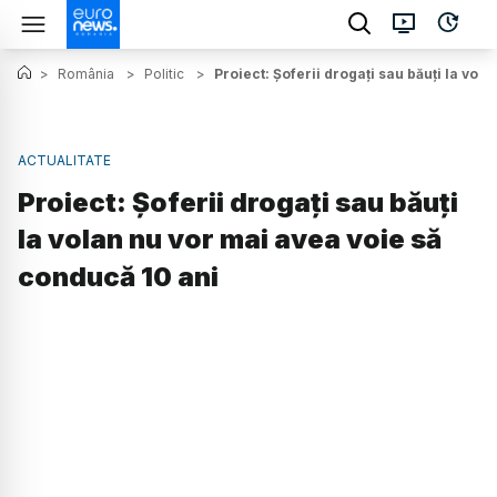
>
România
>
Politic
>
Proiect: Șoferii drogați sau băuți la vol
ACTUALITATE
Proiect: Șoferii drogați sau băuți
la volan nu vor mai avea voie să
conducă 10 ani