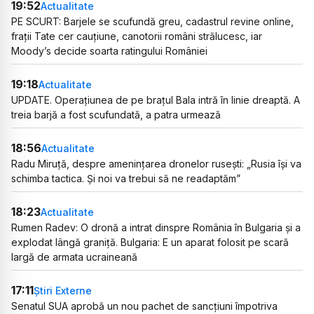
19:52
Actualitate
PE SCURT: Barjele se scufundă greu, cadastrul revine online,
frații Tate cer cauțiune, canotorii români strălucesc, iar
Moody’s decide soarta ratingului României
19:18
Actualitate
UPDATE. Operațiunea de pe brațul Bala intră în linie dreaptă. A
treia barjă a fost scufundată, a patra urmează
18:56
Actualitate
Radu Miruță, despre amenințarea dronelor rusești: „Rusia își va
schimba tactica. Și noi va trebui să ne readaptăm”
18:23
Actualitate
Rumen Radev: O dronă a intrat dinspre România în Bulgaria și a
explodat lângă graniță. Bulgaria: E un aparat folosit pe scară
largă de armata ucraineană
17:11
Știri Externe
Senatul SUA aprobă un nou pachet de sancțiuni împotriva