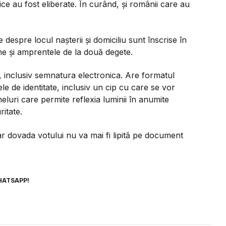
nice au fost eliberate. În curând, și românii care au
 despre locul nașterii și domiciliu sunt înscrise în
ine și amprentele de la două degete.
le, inclusiv semnatura electronica. Are formatul
e de identitate, inclusiv un cip cu care se vor
neluri care permite reflexia luminii în anumite
itate.
ar dovada votului nu va mai fi lipită pe document
HATSAPP!