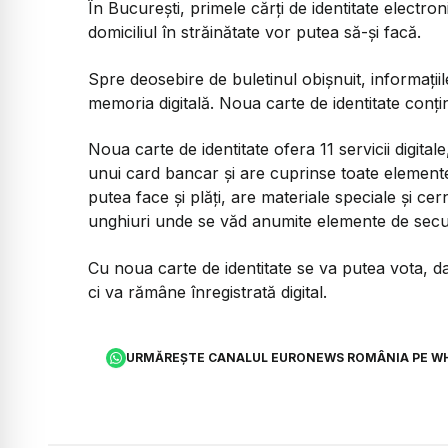
În București, primele cărți de identitate electro
domiciliul în străinătate vor putea să-și facă.
Spre deosebire de buletinul obișnuit, informațiile
memoria digitală. Noua carte de identitate conț
Noua carte de identitate ofera 11 servicii digita
unui card bancar și are cuprinse toate elementel
putea face și plăți, are materiale speciale și cer
unghiuri unde se văd anumite elemente de secur
Cu noua carte de identitate se va putea vota, d
ci va rămâne înregistrată digital.
URMĂREȘTE CANALUL EURONEWS ROMÂNIA PE W