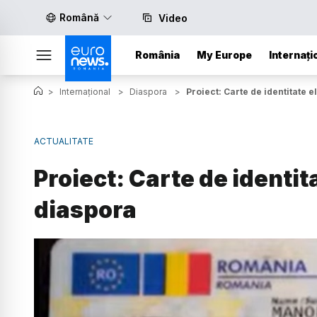
Română
Video
România
My Europe
Internați
>
Internațional
>
Diaspora
>
Proiect: Carte de identitate 
ACTUALITATE
Proiect: Carte de identit
diaspora