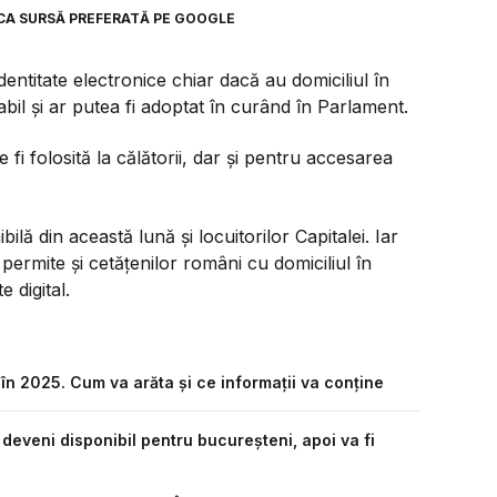
CA SURSĂ PREFERATĂ PE GOOGLE
entitate electronice chiar dacă au domiciliul în
rabil și ar putea fi adoptat în curând în Parlament.
e fi folosită la călătorii, dar și pentru accesarea
ilă din această lună și locuitorilor Capitalei. Iar
ermite și cetățenilor români cu domiciliul în
e digital.
 în 2025. Cum va arăta și ce informații va conține
a deveni disponibil pentru bucureșteni, apoi va fi