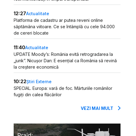
12:27
Actualitate
Platforma de cadastru ar putea reveni online
săptămâna viitoare. Ce se întâmplă cu cele 94.000
de cereri blocate
11:40
Actualitate
UPDATE Moody’s: România evită retrogradarea la
„junk”. Nicușor Dan: E esențial ca România să revină
la creștere economică
10:22
Știri Externe
SPECIAL. Europa: vară de foc. Mărturiile românilor
fugiți din calea flăcărilor
VEZI MAI MULT