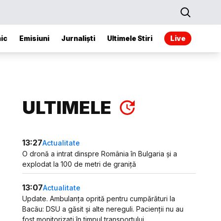
ic
Emisiuni
Jurnaliști
Ultimele Stiri
Live
ULTIMELE
13:27
Actualitate
O dronă a intrat dinspre România în Bulgaria și a
explodat la 100 de metri de graniță
13:07
Actualitate
Update. Ambulanța oprită pentru cumpărături la
Bacău: DSU a găsit și alte nereguli. Pacienții nu au
fost monitorizați în timpul transportului