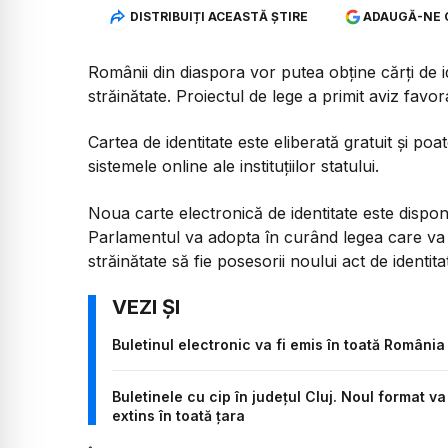
DISTRIBUIȚI ACEASTĂ ȘTIRE
ADAUGĂ-NE 
Românii din diaspora vor putea obține cărți de id
străinătate. Proiectul de lege a primit aviz favo
Cartea de identitate este eliberată gratuit și poat
sistemele online ale instituțiilor statului.
Noua carte electronică de identitate este disponib
Parlamentul va adopta în curând legea care va p
străinătate să fie posesorii noului act de identitat
Buletinul electronic va fi emis în toată România
Buletinele cu cip în județul Cluj. Noul format v
extins în toată țara