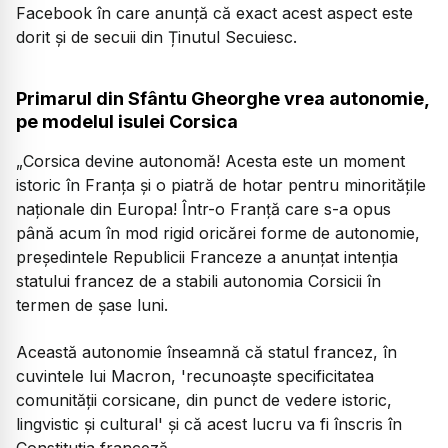
Facebook în care anunță că exact acest aspect este
dorit și de secuii din Ținutul Secuiesc.
Primarul din Sfântu Gheorghe vrea autonomie,
pe modelul isulei Corsica
„Corsica devine autonomă! Acesta este un moment
istoric în Franţa şi o piatră de hotar pentru minorităţile
naţionale din Europa! Într-o Franţă care s-a opus
până acum în mod rigid oricărei forme de autonomie,
preşedintele Republicii Franceze a anunţat intenţia
statului francez de a stabili autonomia Corsicii în
termen de şase luni.
Această autonomie înseamnă că statul francez, în
cuvintele lui Macron, 'recunoaşte specificitatea
comunităţii corsicane, din punct de vedere istoric,
lingvistic şi cultural' şi că acest lucru va fi înscris în
Constituţia franceză.