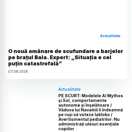
Actualitate
O nouă amânare de scufundare a barjelor
pe brațul Bala. Expert: „Situația e cel
puțin catastrofală”
07
.
08
.
2026
Actualitate
PE SCURT: Modelele AI Mythos
și Sol, comportamente
autonome și înșelătoare /
Văduva lui Navalnîi îi îndeamnă
pe ruși să voteze Iabloko /
Avertismentul pediatrilor: Nu
administrați uleiuri esențiale
copiilor