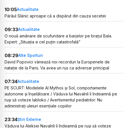
10:05
Actualitate
Pârâul Slănic aproape că a dispărut din cauza secetei
09:33
Actualitate
O nouă amânare de scufundare a barjelor pe brațul Bala.
Expert: „Situația e cel puțin catastrofală”
08:29
Alte Sporturi
David Popovici vânează noi recorduri la Europenele de
natație de la Paris. Va avea un rus ca adversar principal
07:34
Actualitate
PE SCURT: Modelele AI Mythos și Sol, comportamente
autonome și înșelătoare / Văduva lui Navalnîi îi îndeamnă pe
ruși să voteze Iabloko / Avertismentul pediatrilor: Nu
administrați uleiuri esențiale copiilor
23:34
Știri Externe
Văduva lui Aleksei Navalnîi îi îndeamnă pe ruși să voteze