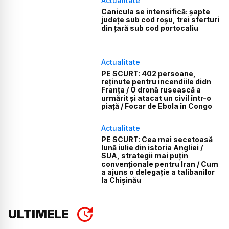
Actualitate
Canicula se intensifică: șapte
județe sub cod roșu, trei sferturi
din țară sub cod portocaliu
Actualitate
PE SCURT: 402 persoane,
reținute pentru incendiile didn
Franța / O dronă rusească a
urmărit și atacat un civil într-o
piață / Focar de Ebola în Congo
Actualitate
PE SCURT: Cea mai secetoasă
lună iulie din istoria Angliei /
SUA, strategii mai puțin
convenționale pentru Iran / Cum
a ajuns o delegație a talibanilor
la Chișinău
ULTIMELE