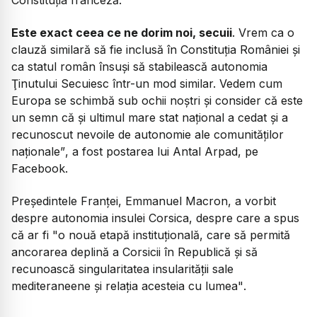
Este exact ceea ce ne dorim noi, secuii
. Vrem ca o
clauză similară să fie inclusă în Constituţia României şi
ca statul român însuşi să stabilească autonomia
Ţinutului Secuiesc într-un mod similar. Vedem cum
Europa se schimbă sub ochii noştri şi consider că este
un semn că şi ultimul mare stat naţional a cedat şi a
recunoscut nevoile de autonomie ale comunităţilor
naţionale”
, a fost postarea lui Antal Arpad, pe
Facebook.
Președintele Franței, Emmanuel Macron, a vorbit
despre autonomia insulei Corsica, despre care a spus
că ar fi
"o nouă etapă instituțională, care să permită
ancorarea deplină a Corsicii în Republică şi să
recunoască singularitatea insularităţii sale
mediteraneene şi relaţia acesteia cu lumea"
.