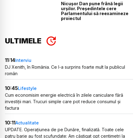
Nicușor Dan pune frână legii
urșilor. Președintele cere
Parlamentului să reexamineze
proiectul
ULTIMELE
11:14
Interviu
DJ Xenith, în România. Ce l-a surprins foarte mult la publicul
român
10:45
Lifestyle
Cum economisim energie electrică în zilele caniculare fără
investiții mari. Trucuri simple care pot reduce consumul și
factura
10:11
Actualitate
UPDATE. Operațiunea de pe Dunăre, finalizată. Toate cele
patru barje au fost scufundate: Am câștigat opt centimetri la