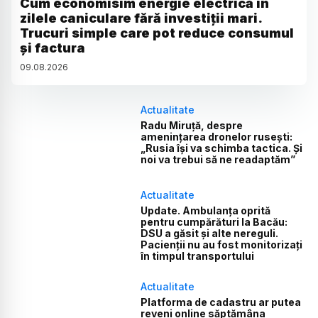
Cum economisim energie electrică în
zilele caniculare fără investiții mari.
Trucuri simple care pot reduce consumul
și factura
09
.
08
.
2026
Actualitate
Radu Miruță, despre
amenințarea dronelor rusești:
„Rusia își va schimba tactica. Și
noi va trebui să ne readaptăm”
Actualitate
Update. Ambulanța oprită
pentru cumpărături la Bacău:
DSU a găsit și alte nereguli.
Pacienții nu au fost monitorizați
în timpul transportului
Actualitate
Platforma de cadastru ar putea
reveni online săptămâna