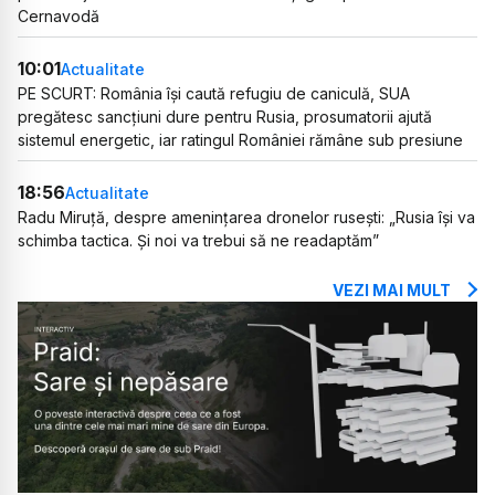
Cernavodă
10:01
Actualitate
PE SCURT: România își caută refugiu de caniculă, SUA
pregătesc sancțiuni dure pentru Rusia, prosumatorii ajută
sistemul energetic, iar ratingul României rămâne sub presiune
18:56
Actualitate
Radu Miruță, despre amenințarea dronelor rusești: „Rusia își va
schimba tactica. Și noi va trebui să ne readaptăm”
VEZI MAI MULT