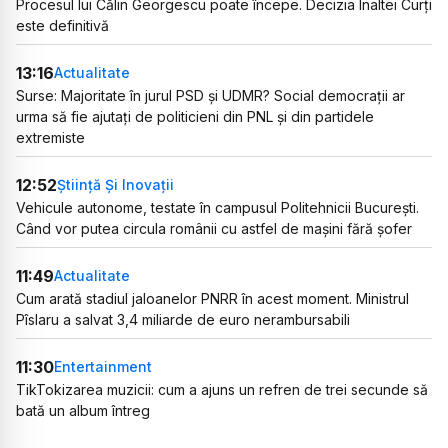
Procesul lui Călin Georgescu poate începe. Decizia Înaltei Curți
este definitivă
13:16
Actualitate
Surse: Majoritate în jurul PSD și UDMR? Social democrații ar
urma să fie ajutați de politicieni din PNL și din partidele
extremiste
12:52
Știință Și Inovații
Vehicule autonome, testate în campusul Politehnicii București.
Când vor putea circula românii cu astfel de mașini fără șofer
11:49
Actualitate
Cum arată stadiul jaloanelor PNRR în acest moment. Ministrul
Pîslaru a salvat 3,4 miliarde de euro nerambursabili
11:30
Entertainment
TikTokizarea muzicii: cum a ajuns un refren de trei secunde să
bată un album întreg