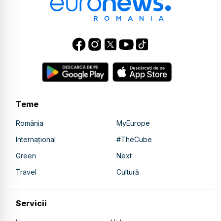
Teme
România
MyEurope
Internațional
#TheCube
Green
Next
Travel
Cultură
Servicii