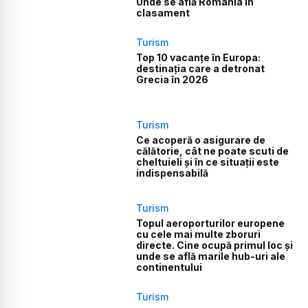
Unde se află România în
clasament
Turism
Top 10 vacanțe în Europa:
destinația care a detronat
Grecia în 2026
Turism
Ce acoperă o asigurare de
călătorie, cât ne poate scuti de
cheltuieli și în ce situații este
indispensabilă
Turism
Topul aeroporturilor europene
cu cele mai multe zboruri
directe. Cine ocupă primul loc și
unde se află marile hub-uri ale
continentului
Turism