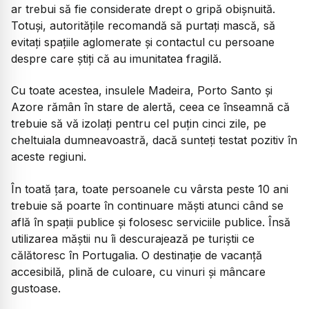
ar trebui să fie considerate drept o gripă obișnuită.
Totuși, autoritățile recomandă să purtați mască, să
evitați spațiile aglomerate și contactul cu persoane
despre care știți că au imunitatea fragilă.
Cu toate acestea, insulele Madeira, Porto Santo și
Azore rămân în stare de alertă, ceea ce înseamnă că
trebuie să vă izolați pentru cel puțin cinci zile, pe
cheltuiala dumneavoastră, dacă sunteți testat pozitiv în
aceste regiuni.
În toată țara, toate persoanele cu vârsta peste 10 ani
trebuie să poarte în continuare măști atunci când se
află în spații publice și folosesc serviciile publice. Însă
utilizarea măștii nu îi descurajează pe turiștii ce
călătoresc în Portugalia. O destinație de vacanță
accesibilă, plină de culoare, cu vinuri și mâncare
gustoase.