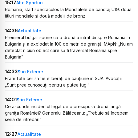
15:17
Alte Sporturi
România, start spectaculos la Mondialele de canotaj U19: două
titluri mondiale și două medalii de bronz
14:36
Actualitate
Premierul bulgar spune că o dronă a intrat dinspre România în
Bulgaria și a explodat la 100 de metri de graniță. MApN: „Nu am
detectat niciun obiect care să fi traversat România spre
Bulgaria”
14:33
Știri Externe
Frații Tate cer să fie eliberați pe cauțiune în SUA. Avocații:
„Sunt prea cunoscuți pentru a putea fugi”
14:01
Știri Externe
Ce ascunde incidentul legat de o presupusă dronă lângă
granița României? Generalul Bălăceanu: „Trebuie să începem
seria de întrebări”
12:27
Actualitate