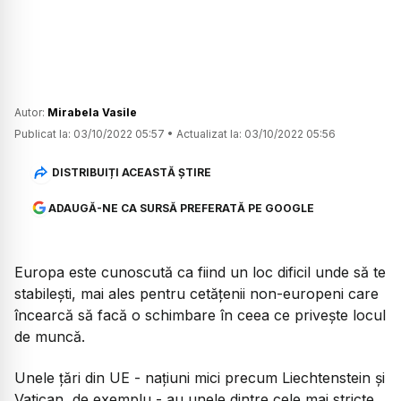
Autor:
Mirabela Vasile
Publicat la:
03/10/2022 05:57
•
Actualizat la:
03/10/2022 05:56
DISTRIBUIȚI ACEASTĂ ȘTIRE
ADAUGĂ-NE CA SURSĂ PREFERATĂ PE GOOGLE
Europa este cunoscută ca fiind un loc dificil unde să te
stabilești, mai ales pentru cetățenii non-europeni care
încearcă să facă o schimbare în ceea ce privește locul
de muncă.
Unele țări din UE - națiuni mici precum Liechtenstein și
Vatican, de exemplu - au unele dintre cele mai stricte