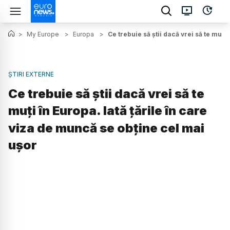
>
My Europe
>
Europa
>
Ce trebuie să știi dacă vrei să te muți
ȘTIRI EXTERNE
Ce trebuie să știi dacă vrei să te
muți în Europa. Iată țările în care
viza de muncă se obține cel mai
ușor