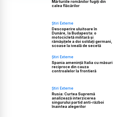
Mărturiile românilor fugiți din
calea flăcărilor
Știri Externe
Descoperire uluitoare în
Dunăre, la Budapesta: o
motocicletă militară și
rămășițele a doi soldați germani,
scoase la iveală de secetă
Știri Externe
Spania amenință Italia cu măsuri
reciproce din cauza
controalelor la frontieră
Știri Externe
Rusia: Curtea Supremă
analizează interzicerea
singurului partid anti-război
înaintea alegerilor