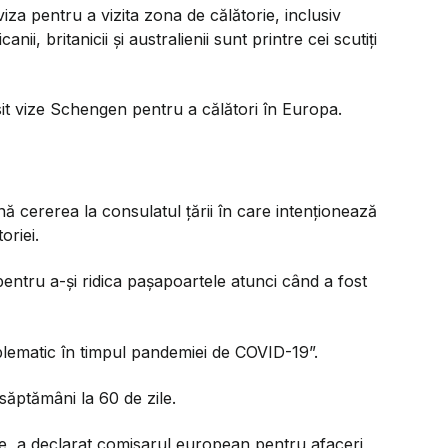
viza pentru a vizita zona de călătorie, inclusiv
nii, britanicii și australienii sunt printre cei scutiți
it vize Schengen pentru a călători în Europa.
nă cererea la consulatul țării în care intenționează
oriei.
pentru a-și ridica pașapoartele atunci când a fost
oblematic în timpul pandemiei de COVID-19”.
săptămâni la 60 de zile.
ze, a declarat comisarul european pentru afaceri