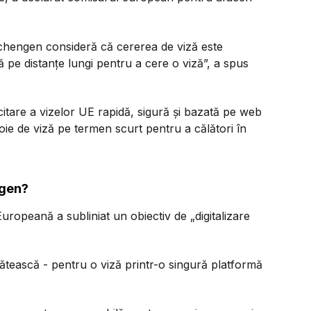
Schengen consideră că cererea de viză este
 pe distanțe lungi pentru a cere o viză”, a spus
citare a vizelor UE rapidă, sigură și bazată pe web
voie de viză pe termen scurt pentru a călători în
ngen?
Europeană a subliniat un obiectiv de „digitalizare
 plătească - pentru o viză printr-o singură platformă