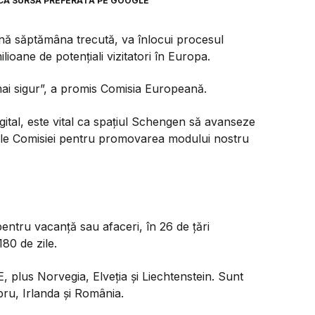
CA SURSĂ PREFERATĂ PE GOOGLE
nă săptămâna trecută, va înlocui procesul
lioane de potențiali vizitatori în Europa.
i mai sigur”, a promis Comisia Europeană.
gital, este vital ca spațiul Schengen să avanseze
tele Comisiei pentru promovarea modului nostru
ntru vacanță sau afaceri, în 26 de țări
80 de zile.
, plus Norvegia, Elveția și Liechtenstein. Sunt
pru, Irlanda și România.