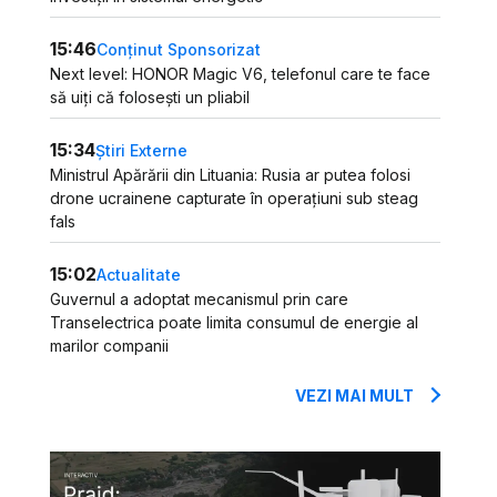
15:46
Conținut Sponsorizat
Next level: HONOR Magic V6, telefonul care te face
să uiți că folosești un pliabil
15:34
Știri Externe
Ministrul Apărării din Lituania: Rusia ar putea folosi
drone ucrainene capturate în operațiuni sub steag
fals
15:02
Actualitate
Guvernul a adoptat mecanismul prin care
Transelectrica poate limita consumul de energie al
marilor companii
VEZI MAI MULT