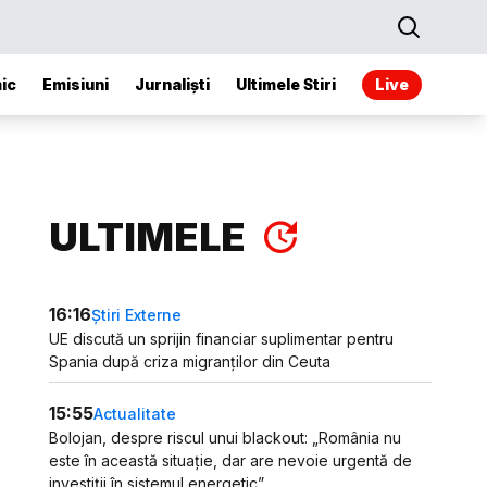
ic
Emisiuni
Jurnaliști
Ultimele Stiri
Live
ULTIMELE
16:16
Știri Externe
UE discută un sprijin financiar suplimentar pentru
Spania după criza migranților din Ceuta
15:55
Actualitate
Bolojan, despre riscul unui blackout: „România nu
este în această situație, dar are nevoie urgentă de
investiții în sistemul energetic”