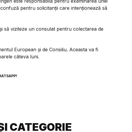
engen este responsabilă pentru examinarea unei
 confuză pentru solicitanții care intenționează să
uși să viziteze un consulat pentru colectarea de
entul European și de Consiliu. Aceasta va fi
rele câteva luni.
HATSAPP!
ȘI CATEGORIE