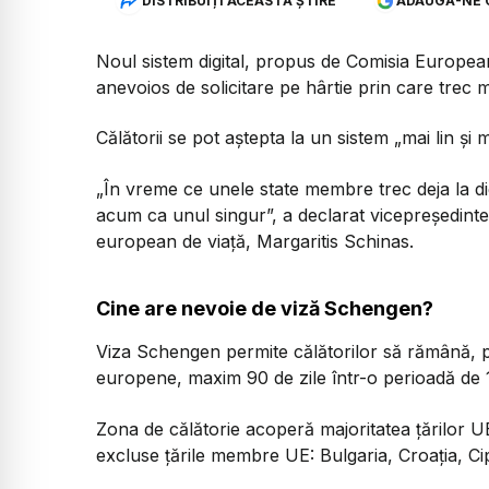
DISTRIBUIȚI ACEASTĂ ȘTIRE
ADAUGĂ-NE 
Noul sistem digital, propus de Comisia Europea
anevoios de solicitare pe hârtie prin care trec mi
Călătorii se pot aștepta la un sistem „mai lin ș
„În vreme ce unele state membre trec deja la di
acum ca unul singur”, a declarat vicepreședin
european de viață, Margaritis Schinas.
Cine are nevoie de viză Schengen?
Viza Schengen permite călătorilor să rămână, pe
europene, maxim 90 de zile într-o perioadă de 1
Zona de călătorie acoperă majoritatea țărilor UE
excluse țările membre UE: Bulgaria, Croația, Ci