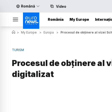
Română
Video
România
My Europe
Internați
>
My Europe
>
Europa
>
Procesul de obținere al vizei Sch
TURISM
Procesul de obținere al v
digitalizat