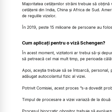
Majoritatea cetățenilor străini trebuie să obțină 
cetățenii din India, China și Africa de Sud. America
de regulile vizelor.
În 2019, peste 15 milioane de persoane au folos
Cum aplicați pentru o viză Schengen?
În acest moment, vizitatorii ar trebui să-și depu
să petreacă cel mai mult timp, pe perioada călăt
Apoi, aceștia trebuie să se întoarcă, personal, 
adăugat autocolantul fizic al vizei.
Potrivit Comisiei, acest proces ”s-a dovedit pr
Timpul de procesare a vizei variază de la două 
Procesul birocratic obositor trebuie să evolue