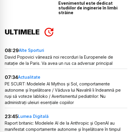
Evenimentul este dedicat
studiilor de inginerie în limbi
străine
ULTIMELE
08:29
Alte Sporturi
David Popovici vânează noi recorduri la Europenele de
natație de la Paris. Va avea un rus ca adversar principal
07:34
Actualitate
PE SCURT: Modelele AI Mythos și Sol, comportamente
autonome și înșelătoare / Văduva lui Navalnîi îi îndeamnă pe
ruși să voteze Iabloko / Avertismentul pediatrilor: Nu
administrați uleiuri esențiale copiilor
23:45
Lumea Digitală
Raport britanic: Modelele AI de la Anthropic și OpenAI au
manifestat comportamente autonome și înșelătoare în timpul