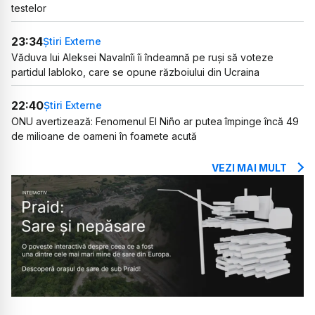
testelor
23:34
Știri Externe
Văduva lui Aleksei Navalnîi îi îndeamnă pe ruși să voteze
partidul Iabloko, care se opune războiului din Ucraina
22:40
Știri Externe
ONU avertizează: Fenomenul El Niño ar putea împinge încă 49
de milioane de oameni în foamete acută
VEZI MAI MULT