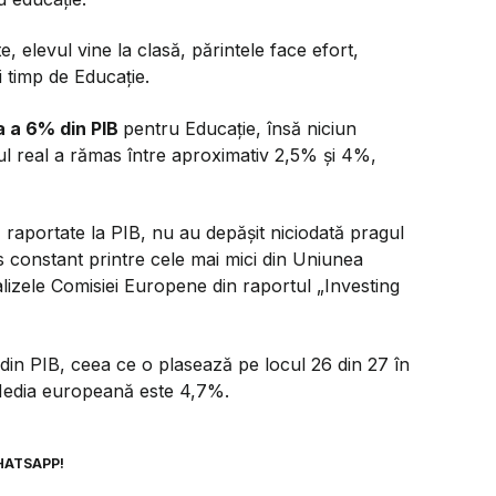
elevul vine la clasă, părintele face efort,
 timp de Educație.
a a 6% din PIB
pentru Educație, însă niciun
lul real a rămas între aproximativ 2,5% și 4%,
 raportate la PIB, nu au depășit niciodată pragul
s constant printre cele mai mici din Uniunea
izele Comisiei Europene din raportul „Investing
din PIB, ceea ce o plasează pe locul 26 din 27 în
Media europeană este 4,7%.
HATSAPP!