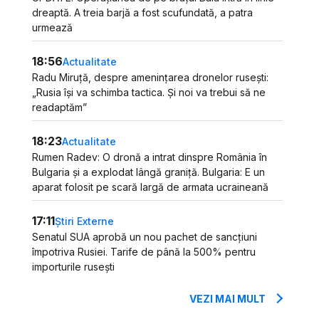
dreaptă. A treia barjă a fost scufundată, a patra
urmează
18:56
Actualitate
Radu Miruță, despre amenințarea dronelor rusești:
„Rusia își va schimba tactica. Și noi va trebui să ne
readaptăm”
18:23
Actualitate
Rumen Radev: O dronă a intrat dinspre România în
Bulgaria și a explodat lângă graniță. Bulgaria: E un
aparat folosit pe scară largă de armata ucraineană
17:11
Știri Externe
Senatul SUA aprobă un nou pachet de sancțiuni
împotriva Rusiei. Tarife de până la 500% pentru
importurile rusești
VEZI MAI MULT