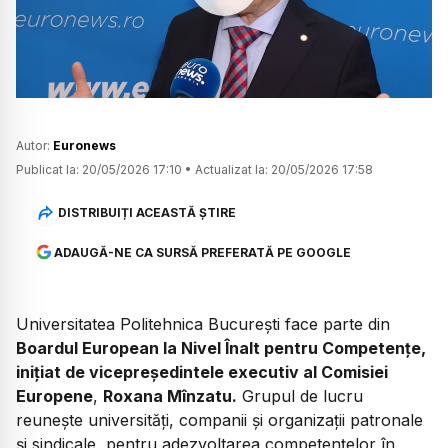
Watch
Autor:
Euronews
Publicat la:
20/05/2026 17:10
•
Actualizat la:
20/05/2026 17:58
DISTRIBUIȚI ACEASTĂ ȘTIRE
ADAUGĂ-NE CA SURSĂ PREFERATĂ PE GOOGLE
Universitatea Politehnica București face parte din
Boardul European la Nivel Înalt pentru Competențe,
inițiat de vicepreședintele executiv al Comisiei
Europene
,
Roxana Mînzatu.
Grupul de lucru
reunește universități, companii și organizații patronale
și sindicale, pentru adezvoltarea competențelor în