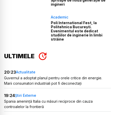
aproape de noua generație de
ingineri
Academic
Poli International Fest, la
Politehnica București.
Evenimentul este dedicat
studiilor de inginerie în limbi
străine
ULTIMELE
20:23
Actualitate
Guvernul a adoptat planul pentru orele critice din energie.
Marii consumatori industriali pot fi deconectați
19:24
Știri Externe
Spania amenință Italia cu măsuri reciproce din cauza
controalelor la frontieră