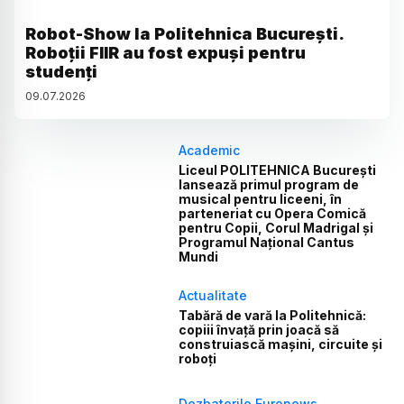
Robot-Show la Politehnica București.
Roboții FIIR au fost expuși pentru
studenți
09
.
07
.
2026
Academic
Liceul POLITEHNICA București
lansează primul program de
musical pentru liceeni, în
parteneriat cu Opera Comică
pentru Copii, Corul Madrigal și
Programul Național Cantus
Mundi
Actualitate
Tabără de vară la Politehnică:
copiii învață prin joacă să
construiască mașini, circuite și
roboți
Dezbaterile Euronews