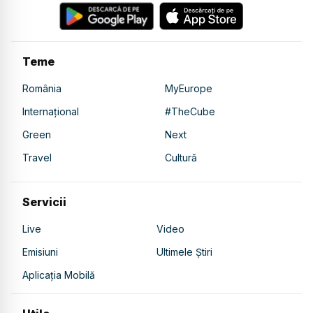
Teme
România
MyEurope
Internațional
#TheCube
Green
Next
Travel
Cultură
Servicii
Live
Video
Emisiuni
Ultimele Știri
Aplicația Mobilă