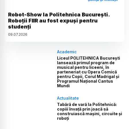
Robot-Show la Politehnica București.
Roboții FIIR au fost expuși pentru
studenți
09
.
07
.
2026
Academic
Liceul POLITEHNICA București
lansează primul program de
musical pentru liceeni, în
parteneriat cu Opera Comică
pentru Copii, Corul Madrigal și
Programul Național Cantus
Mundi
Actualitate
Tabără de vară la Politehnică:
copiii învață prin joacă să
construiască mașini, circuite și
roboți