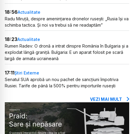
18:56
Actualitate
Radu Miruță, despre amenințarea dronelor rusești: „Rusia își va
schimba tactica. Și noi va trebui să ne readaptăm”
18:23
Actualitate
Rumen Radev: O dronă a intrat dinspre România în Bulgaria și a
explodat lângă graniță. Bulgaria: E un aparat folosit pe scară
largă de armata ucraineană
17:11
Știri Externe
Senatul SUA aprobă un nou pachet de sancțiuni împotriva
Rusiei. Tarife de până la 500% pentru importurile rusești
VEZI MAI MULT