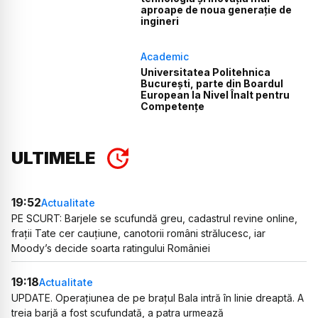
aproape de noua generație de
ingineri
Academic
Universitatea Politehnica
București, parte din Boardul
European la Nivel Înalt pentru
Competențe
ULTIMELE
19:52
Actualitate
PE SCURT: Barjele se scufundă greu, cadastrul revine online,
frații Tate cer cauțiune, canotorii români strălucesc, iar
Moody’s decide soarta ratingului României
19:18
Actualitate
UPDATE. Operațiunea de pe brațul Bala intră în linie dreaptă. A
treia barjă a fost scufundată, a patra urmează