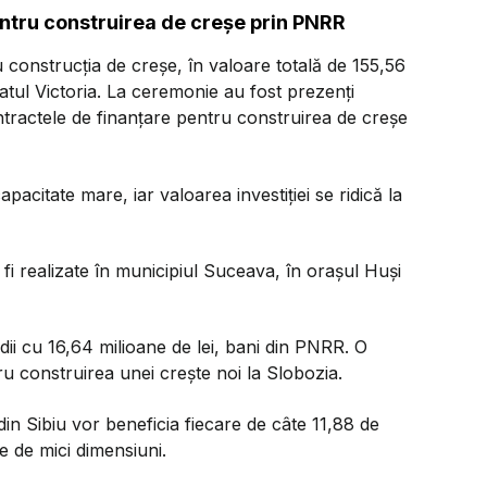
entru construirea de creșe prin PNRR
onstrucţia de creşe, în valoare totală de 155,56
latul Victoria. La ceremonie au fost prezenți
ntractele de finanțare pentru construirea de creșe
apacitate mare, iar valoarea investiției se ridică la
i realizate în municipiul Suceava, în orașul Huși
edii cu 16,64 milioane de lei, bani din PNRR. O
tru construirea unei crește noi la Slobozia.
in Sibiu vor beneficia fiecare de câte 11,88 de
e de mici dimensiuni.