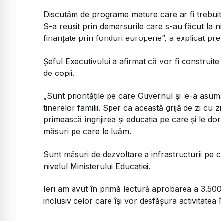
Discutăm de programe mature care ar fi trebuit 
S-a reușit prin demersurile care s-au făcut la ni
finanțate prin fonduri europene”, a explicat pr
Șeful Executivului a afirmat că vor fi construi
de copii.
„Sunt prioritățile pe care Guvernul și le-a asum
tinerelor familii. Sper ca această grijă de zi cu z
primească îngrijirea și educația pe care și le d
măsuri pe care le luăm.
Sunt măsuri de dezvoltare a infrastructurii pe c
nivelul Ministerului Educației.
Ieri am avut în primă lectură aprobarea a 3.500 
inclusiv celor care își vor desfășura activitatea