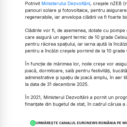
Potrivit
Ministerului Dezvoltării
, creșele nZEB (n
panouri solare şi fotovoltaice, pentru asigurare
regenerabile, iar anvelopa clădirii va fi foarte b
Clădirile vor fi, de asemenea, dotate cu pompe
care asigură un agent termic de 10 grade Celsius
pentru răcirea spațiului, iar iarna ajută la încăl
pentru a încălzi creșele pornind de la 10 grade 
În funcție de mărimea lor, noile creșe vor asigu
joacă, dormitoare, sală pentru festivități, bucătăr
administrative și spațiu de joacă amplu, în aer li
la data de 31 decembrie 2025.
În 2021, Ministerul Dezvoltării a pornit un pro
finanțate din bugetul de stat, în cadrul căruia 
URMĂREȘTE CANALUL EURONEWS ROMÂNIA PE W