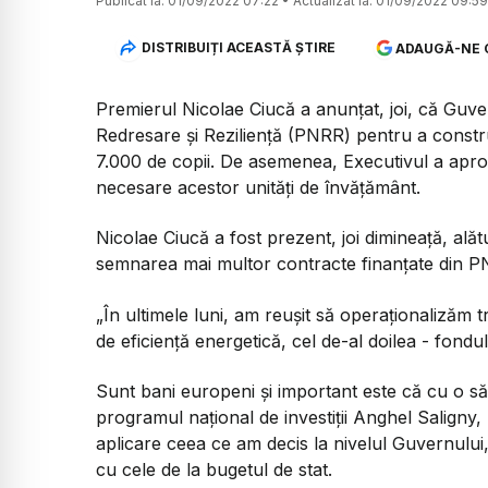
Publicat la:
01/09/2022 07:22
•
Actualizat la:
01/09/2022 09:59
DISTRIBUIȚI ACEASTĂ ȘTIRE
ADAUGĂ-NE 
Premierul Nicolae Ciucă a anunțat, joi, că Guver
Redresare și Reziliență (PNRR) pentru a constr
7.000 de copii. De asemenea, Executivul a apro
necesare acestor unități de învățământ.
Nicolae Ciucă a fost prezent, joi dimineață, alătu
semnarea mai multor contracte finanțate din P
„În ultimele luni, am reușit să operaționalizăm
de eficiență energetică, cel de-al doilea - fondul
Sunt bani europeni și important este că cu o s
programul național de investiții Anghel Salign
aplicare ceea ce am decis la nivelul Guvernulu
cu cele de la bugetul de stat.