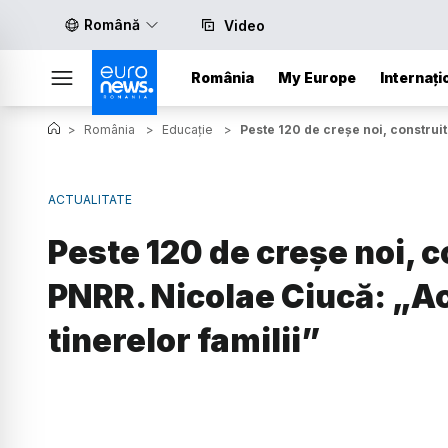
Română
Video
România
My Europe
Internați
>
România
>
Educație
>
Peste 120 de creșe noi, construit
ACTUALITATE
Peste 120 de creșe noi, c
PNRR. Nicolae Ciucă: „A
tinerelor familii”