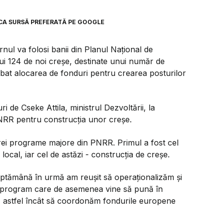
CA SURSĂ PREFERATĂ PE GOOGLE
nul va folosi banii din Planul Național de
ui 124 de noi creșe, destinate unui număr de
bat alocarea de fonduri pentru crearea posturilor
ri de Cseke Attila, ministrul Dezvoltării, la
NRR pentru construcția unor creșe.
 trei programe majore din PNRR. Primul a fost cel
 local, iar cel de astăzi - construcția de creșe.
ăptămână în urmă am reușit să operaționalizăm și
y, program care de asemenea vine să pună în
i, astfel încât să coordonăm fondurile europene