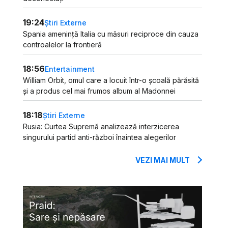
19:24
Știri Externe
Spania amenință Italia cu măsuri reciproce din cauza
controalelor la frontieră
18:56
Entertainment
William Orbit, omul care a locuit într-o școală părăsită
și a produs cel mai frumos album al Madonnei
18:18
Știri Externe
Rusia: Curtea Supremă analizează interzicerea
singurului partid anti-război înaintea alegerilor
VEZI MAI MULT