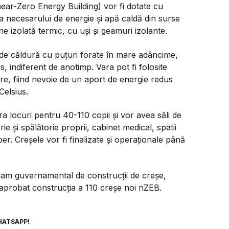
ear-Zero Energy Building) vor fi dotate cu
a necesarului de energie și apă caldă din surse
ine izolată termic, cu uși și geamuri izolante.
 de căldură cu puțuri forate în mare adâncime,
, indiferent de anotimp. Vara pot fi folosite
zire, fiind nevoie de un aport de energie redus
Celsius.
ra locuri pentru 40-110 copii și vor avea săli de
ie și spălătorie proprii, cabinet medical, spatii
ber. Creșele vor fi finalizate și operaționale până
gram guvernamental de construcții de creșe,
a aprobat construcția a 110 creșe noi nZEB.
HATSAPP!