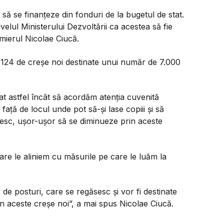
să se finanțeze din fonduri de la bugetul de stat.
velul Ministerului Dezvoltării ca acestea să fie
emierul Nicolae Ciucă.
te 124 de creșe noi destinate unui număr de 7.000
at astfel încât să acordăm atenția cuvenită
i față de locul unde pot să-și lase copiii și să
oresc, ușor-ușor să se diminueze prin aceste
are le aliniem cu măsurile pe care le luăm la
de posturi, care se regăsesc și vor fi destinate
 în aceste creșe noi”, a mai spus Nicolae Ciucă.