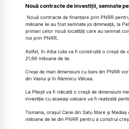
Nouă contracte de investiții, semnate p
Nouă contracte de finanţare prin PNRR pentru c
milioane lei au fost semnate joi dimineaţă, la Pa
primari celor nouă localități care au semnat co
noi prin PNRR.
Astfel, în Alba Iulia va fi construită o creșă de c
21,66 milioane de lei.
Creșe de mari dimensiuni cu bani din PNRR vor f
din Vaslui și în Râmnicu Vâlcea.
La Pitești va fi ridicată o creșă de dimensiuni m
investiție cu aceeași valoare va fi realizată pen
Tismana, orașul Carei din Satu Mare și Mediaș d
milioane de lei din PNRR pentru a construi creș