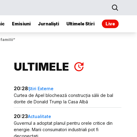
ic
Emisiuni
Jurnaliști
Ultimele Stiri
Live
familii”
ULTIMELE
20:28
Știri Externe
Curtea de Apel blochează construcția sălii de bal
dorite de Donald Trump la Casa Albă
20:23
Actualitate
Guvernul a adoptat planul pentru orele critice din
energie. Marii consumatori industriali pot fi
deconectați