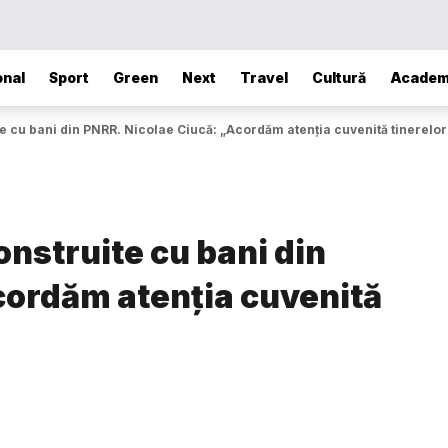
onal
Sport
Green
Next
Travel
Cultură
Academ
e cu bani din PNRR. Nicolae Ciucă: „Acordăm atenția cuvenită tinerelor 
onstruite cu bani din
cordăm atenția cuvenită