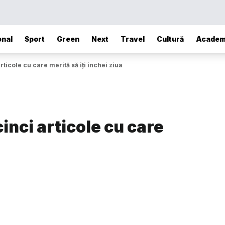
onal
Sport
Green
Next
Travel
Cultură
Academ
ticole cu care merită să îți închei ziua
inci articole cu care