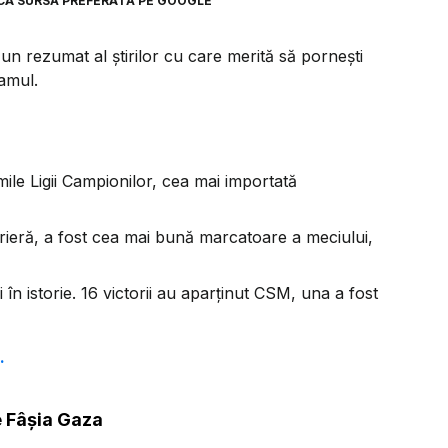
CA SURSĂ PREFERATĂ PE GOOGLE
n rezumat al știrilor cu care merită să pornești
ramul.
ile Ligii Campionilor, cea mai importată
arieră, a fost cea mai bună marcatoare a meciului,
 în istorie. 16 victorii au aparținut CSM, una a fost
.
e Fâșia Gaza