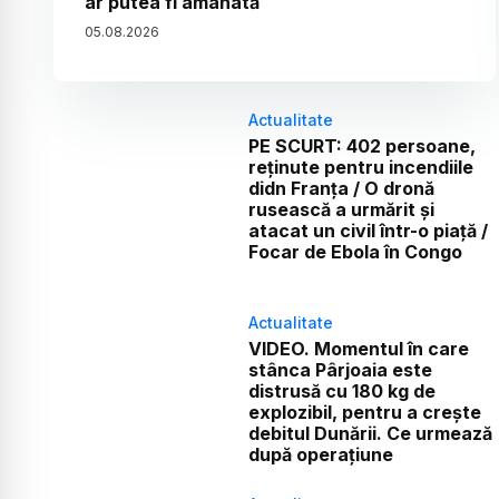
ar putea fi amânată
05
.
08
.
2026
Actualitate
PE SCURT: 402 persoane,
reținute pentru incendiile
didn Franța / O dronă
rusească a urmărit și
atacat un civil într-o piață /
Focar de Ebola în Congo
Actualitate
VIDEO. Momentul în care
stânca Pârjoaia este
distrusă cu 180 kg de
explozibil, pentru a crește
debitul Dunării. Ce urmează
după operațiune