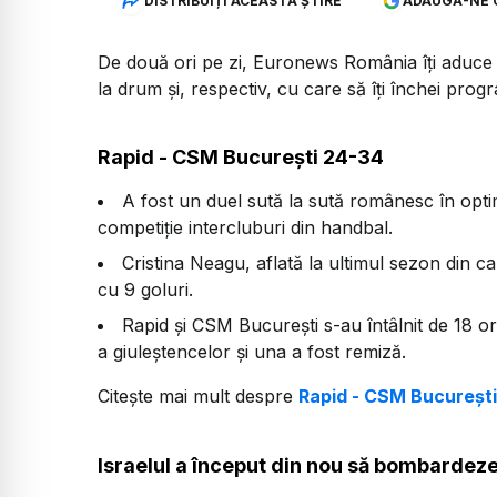
DISTRIBUIȚI ACEASTĂ ȘTIRE
ADAUGĂ-NE 
De două ori pe zi, Euronews România îți aduce u
la drum și, respectiv, cu care să îți închei prog
Rapid - CSM București 24-34
A fost un duel sută la sută românesc în optim
competiție intercluburi din handbal.
Cristina Neagu, aflată la ultimul sezon din c
cu 9 goluri.
Rapid și CSM București s-au întâlnit de 18 ori
a giuleștencelor și una a fost remiză.
Citește mai mult despre
Rapid - CSM București
Israelul a început din nou să bombardez