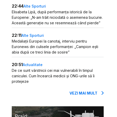
22:44
Alte Sporturi
Elisabeta Lipă, după performanța istorică de la
Europene: „N-am trăit niciodată o asemenea bucurie.
Această generație nu se resemnează când pierde”
22:11
Alte Sporturi
Medaliații Europei la canotaj, interviu pentru
Euronews din culisele performanței: „Campion ești
abia după ce treci linia de sosire”
20:51
Actualitate
De ce sunt vârstnicii cei mai vulnerabili în timpul
caniculei. Cum încearcă medicii și ONG-urile să îi
protejeze
VEZI MAI MULT