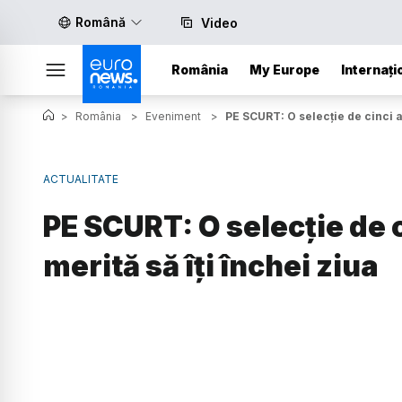
Română
Video
România
My Europe
Internați
>
România
>
Eveniment
>
PE SCURT: O selecție de cinci ar
ACTUALITATE
PE SCURT: O selecție de c
merită să îți închei ziua