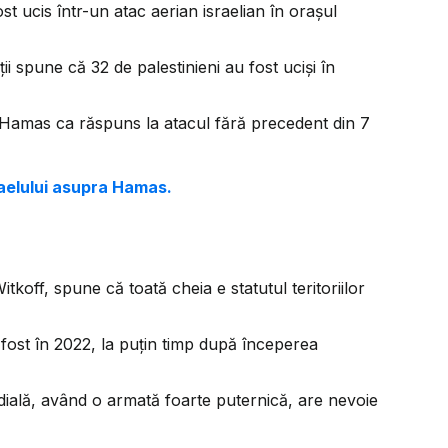
ost ucis într-un atac aerian israelian în orașul
ții spune că 32 de palestinieni au fost uciși în
a Hamas ca răspuns la atacul fără precedent din 7
raelului asupra Hamas.
tkoff, spune că toată cheia e statutul teritoriilor
 fost în 2022, la puțin timp după începerea
ială, având o armată foarte puternică, are nevoie