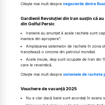
Citește mai mult despre
negocierile dintre Rusi
Gardienii Revoluției din Iran susțin că au
din Golful Persic
Iranienii au anunțat ă acele rachete sunt ca
inamice din apropiere”.
Amplasarea sistemelor de rachete în zona st
tranzitează o cincime din petrolul mondial.
Acele insule, deși sunt ocupate de Iran din 1
care le revendică.
Citește mai mult despre
sistemele de rachete p
Vouchere de vacanță 2025
Nu e clar dacă banii sunt acordați în avans sau