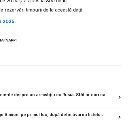
de 2024 și a ajuns la 800 de lei.
e rezervări timpurii de la această dată.
ă 2025.
HATSAPP!
cierile despre un armistițiu cu Rusia. SUA ar dori ca
Simion, pe primul loc, după definitivarea listelor.