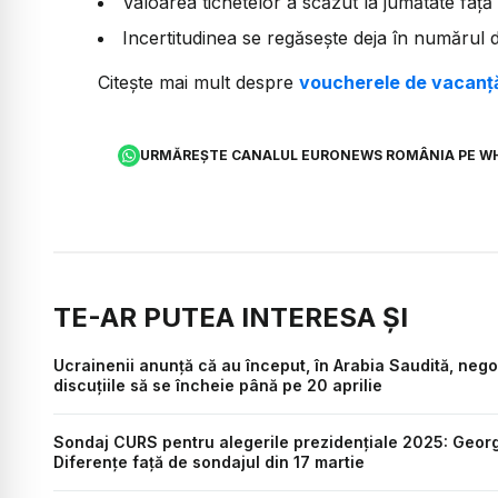
Valoarea tichetelor a scăzut la jumătate față 
Incertitudinea se regăsește deja în numărul d
Citește mai mult despre
voucherele de vacanț
URMĂREȘTE CANALUL EURONEWS ROMÂNIA PE W
TE-AR PUTEA INTERESA ȘI
Ucrainenii anunță că au început, în Arabia Saudită, nego
discuțiile să se încheie până pe 20 aprilie
Sondaj CURS pentru alegerile prezidențiale 2025: George 
Diferențe față de sondajul din 17 martie