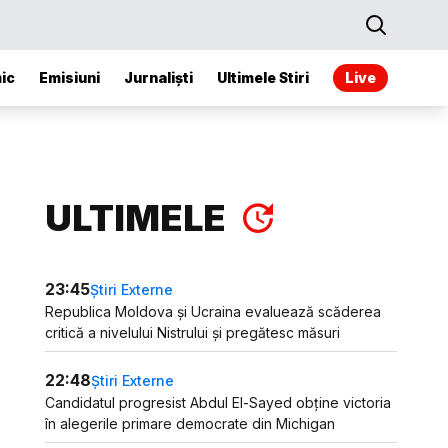
ic
Emisiuni
Jurnaliști
Ultimele Stiri
Live
ULTIMELE
23:45
Știri Externe
Republica Moldova și Ucraina evaluează scăderea
critică a nivelului Nistrului și pregătesc măsuri
22:48
Știri Externe
Candidatul progresist Abdul El-Sayed obține victoria
în alegerile primare democrate din Michigan