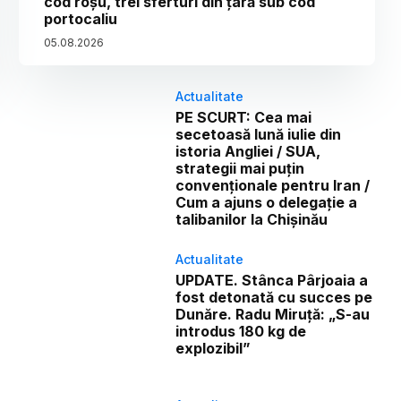
cod roșu, trei sferturi din țară sub cod
portocaliu
05
.
08
.
2026
Actualitate
PE SCURT: Cea mai
secetoasă lună iulie din
istoria Angliei / SUA,
strategii mai puțin
convenționale pentru Iran /
Cum a ajuns o delegație a
talibanilor la Chișinău
Actualitate
UPDATE. Stânca Pârjoaia a
fost detonată cu succes pe
Dunăre. Radu Miruță: „S-au
introdus 180 kg de
explozibil”