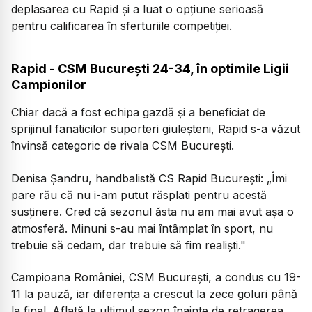
deplasarea cu Rapid și a luat o opțiune serioasă
pentru calificarea în sferturiile competiției.
Rapid - CSM București 24-34, în optimile Ligii
Campionilor
Chiar dacă a fost echipa gazdă și a beneficiat de
sprijinul fanaticilor suporteri giuleșteni, Rapid s-a văzut
învinsă categoric de rivala CSM București.
Denisa Șandru, handbalistă CS Rapid București:
„Îmi
pare rău că nu i-am putut răsplati pentru acestă
susținere. Cred că sezonul ăsta nu am mai avut așa o
atmosferă. Minuni s-au mai întâmplat în sport, nu
trebuie să cedam, dar trebuie să fim realiști."
Campioana României, CSM București, a condus cu 19-
11 la pauză, iar diferența a crescut la zece goluri până
la final. Aflată la ultimul sezon înainte de retragerea