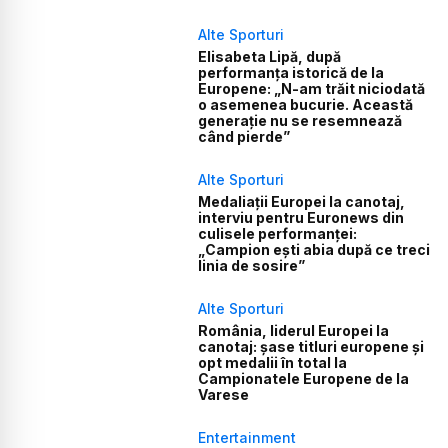
Alte Sporturi
Elisabeta Lipă, după
performanța istorică de la
Europene: „N-am trăit niciodată
o asemenea bucurie. Această
generație nu se resemnează
când pierde”
Alte Sporturi
Medaliații Europei la canotaj,
interviu pentru Euronews din
culisele performanței:
„Campion ești abia după ce treci
linia de sosire”
Alte Sporturi
România, liderul Europei la
canotaj: șase titluri europene și
opt medalii în total la
Campionatele Europene de la
Varese
Entertainment