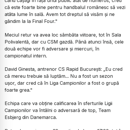
când câștigi în fața unui public atât de numeros, cred
că este foarte bine pentru handbalul românesc să vezi
atâta lume în sală. Avem tot dreptul să visăm și ne
gândim la la Final Four."
Meciul retur va avea loc sâmbăta viitoare, tot în Sala
Polivalentă, dar cu CSM gazdă. Până atunci însă, cele
două echipe vor fi adversare și miercuri, în
campionatul intern.
David Ginesta, antrenor CS Rapid București:
„Eu cred
că mereu trebuie să luptăm... Nu a fost un sezon
ușor, dar cred că în Liga Campionilor a fost o grupă
foarte grea."
Echipa care va obține calificarea în sferturile Ligii
Campionilor va întâlni o adversară de top, Team
Esbjerg din Danemarca.