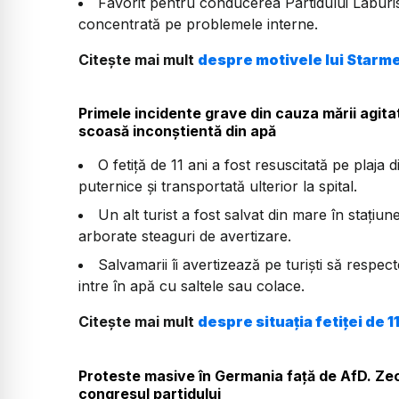
Favorit pentru conducerea Partidului Labur
concentrată pe problemele interne.
Citește mai mult
despre motivele lui Starm
Primele incidente grave din cauza mării agitat
scoasă inconștientă din apă
O fetiță de 11 ani a fost resuscitată pe plaja
puternice și transportată ulterior la spital.
Un alt turist a fost salvat din mare în stațiun
arborate steaguri de avertizare.
Salvamarii îi avertizează pe turiști să respect
intre în apă cu saltele sau colace.
Citește mai mult
despre situația fetiței de 1
Proteste masive în Germania față de AfD. Zec
congresul partidului