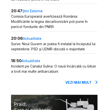
20:47
Știri Externe
Comisia Europeană avertizează România:
Modificările la legea decarbonizării pot pune în
pericol fondurile din PNRR
20:06
Actualitate
Surse: Noul Guvern ar putea fi instalat la începutul lui
septembrie. PSD și UDMR discută o majoritate
18:50
Actualitate
Incident pe Canalul Sulina: O navă încărcată cu bitum
a lovit mai multe ambarcațiuni
VEZI MAI MULT