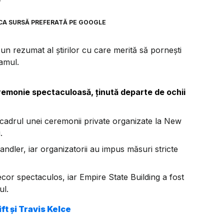
9
CA SURSĂ PREFERATĂ PE GOOGLE
n rezumat al știrilor cu care merită să pornești
ramul.
eremonie spectaculoasă, ținută departe de ochii
n cadrul unei ceremonii private organizate la New
.
ndler, iar organizatorii au impus măsuri stricte
or spectaculos, iar Empire State Building a fost
ul.
ft și Travis Kelce