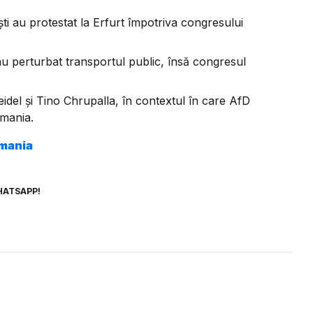
ti au protestat la Erfurt împotriva congresului
 au perturbat transportul public, însă congresul
Weidel și Tino Chrupalla, în contextul în care AfD
rmania.
rmania
HATSAPP!