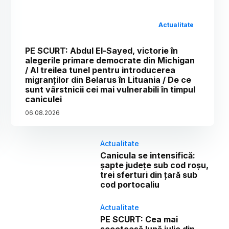
Actualitate
PE SCURT: Abdul El-Sayed, victorie în
alegerile primare democrate din Michigan
/ Al treilea tunel pentru introducerea
migranților din Belarus în Lituania / De ce
sunt vârstnicii cei mai vulnerabili în timpul
caniculei
06
.
08
.
2026
Actualitate
Canicula se intensifică:
șapte județe sub cod roșu,
trei sferturi din țară sub
cod portocaliu
Actualitate
PE SCURT: Cea mai
secetoasă lună iulie din