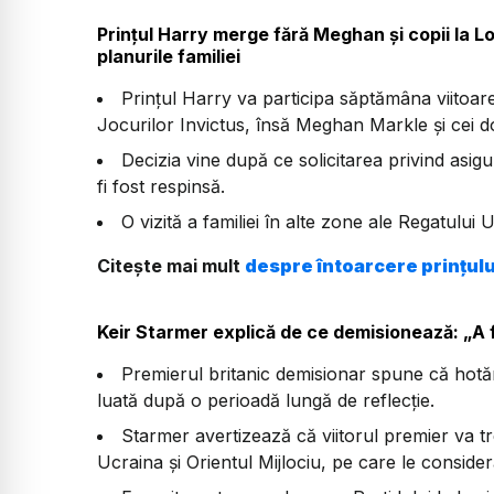
Prințul Harry merge fără Meghan și copii la 
planurile familiei
Prințul Harry va participa săptămâna viitoare
Jocurilor Invictus, însă Meghan Markle și cei doi
Decizia vine după ce solicitarea privind asigur
fi fost respinsă.
O vizită a familiei în alte zone ale Regatului 
Citește mai mult
despre întoarcere prințulu
Keir Starmer explică de ce demisionează: „A 
Premierul britanic demisionar spune că hotărâ
luată după o perioadă lungă de reflecție.
Starmer avertizează că viitorul premier va tr
Ucraina și Orientul Mijlociu, pe care le conside