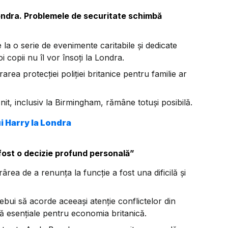
Londra. Problemele de securitate schimbă
 la o serie de evenimente caritabile și dedicate
 copii nu îl vor însoți la Londra.
area protecției poliției britanice pentru familie ar
Unit, inclusiv la Birmingham, rămâne totuși posibilă.
i Harry la Londra
fost o decizie profund personală”
rea de a renunța la funcție a fost una dificilă și
ebui să acorde aceeași atenție conflictelor din
ră esențiale pentru economia britanică.