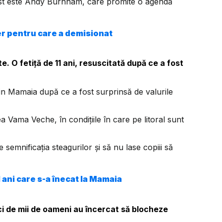
ist este Andy Burnham, care promite o agendă
er pentru care a demisionat
e. O fetiță de 11 ani, resuscitată după ce a fost
 din Mamaia după ce a fost surprinsă de valurile
ea Vama Veche, în condițiile în care pe litoral sunt
e semnificația steagurilor și să nu lase copiii să
1 ani care s-a înecat la Mamaia
i de mii de oameni au încercat să blocheze