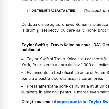
Publicat la:
05/07/2026 05:24
•
Actualizat la:
04/07/2026 16:1
DISTRIBUIȚI ACEASTĂ ȘTIRE
ADAUGĂ-NE 
De două ori pe zi, Euronews România îți aduce u
la drum și, respectiv, cu care să îți închei prog
Taylor Swift și Travis Kelce au spus „DA”. C
publicului
Taylor Swift și Travis Kelce s-au căsătorit î
York, în prezența a aproximativ 1.000 de invitați
Evenimentul a fost oficiat de actorul Adam Sa
pentru a păstra discreția asupra ceremoniei.
Presa americană scrie că nunta a avut un dec
iluminată în albastru pentru a marca eveniment
Citește mai mult
despre nunta lui Taylor Swi