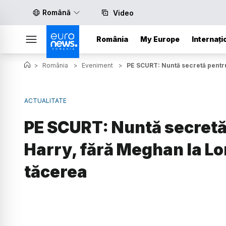
Română
Video
România
My Europe
Internați
>
România
>
Eveniment
>
PE SCURT: Nuntă secretă pentru
ACTUALITATE
PE SCURT: Nuntă secretă 
Harry, fără Meghan la Lo
tăcerea