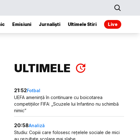
ic
Emisiuni
Jurnaliști
Ultimele Stiri
Live
ULTIMELE
21:52
Fotbal
UEFA amenință în continuare cu boicotarea
competițiilor FIFA: „Scuzele lui Infantino nu schimbă
nimic”
20:58
Analiză
Studiu: Copiii care folosesc rețelele sociale de mici
au rezultate școlare mai slabe