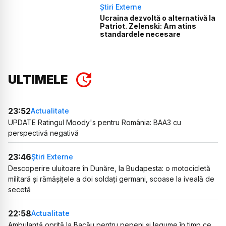
Știri Externe
Ucraina dezvoltă o alternativă la
Patriot. Zelenski: Am atins
standardele necesare
ULTIMELE
23:52
Actualitate
UPDATE Ratingul Moody's pentru România: BAA3 cu
perspectivă negativă
23:46
Știri Externe
Descoperire uluitoare în Dunăre, la Budapesta: o motocicletă
militară și rămășițele a doi soldați germani, scoase la iveală de
secetă
22:58
Actualitate
Ambulanță oprită la Bacău pentru pepeni și legume în timp ce