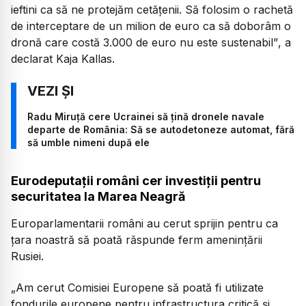
ieftini ca să ne protejăm cetățenii. Să folosim o rachetă
de interceptare de un milion de euro ca să doborâm o
dronă care costă 3.000 de euro nu este sustenabil”
, a
declarat Kaja Kallas.
Radu Miruță cere Ucrainei să țină dronele navale
departe de România: Să se autodetoneze automat, fără
să umble nimeni după ele
Eurodeputații români cer investiții pentru
securitatea la Marea Neagră
Europarlamentarii români au cerut sprijin pentru ca
țara noastră să poată răspunde ferm amenințării
Rusiei.
„Am cerut Comisiei Europene să poată fi utilizate
fondurile europene pentru infrastructura critică și