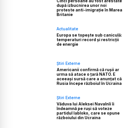
Cinci persoane au fost arestate
după izbucnirea unor noi
proteste anti-imigrație în Marea
Britanie
Actualitate
Europa se topește sub caniculă:
temperaturi record și restricții
de energie
Știri Externe
Americanii confirmă că rușii ar
urma să atace o țară NATO. E
aceeași sursă care a anunțat că
Rusia începe războiul în Ucraina
Știri Externe
Văduva lui Aleksei Navalnîi îi
îndeamnă pe ruși să voteze
partidul Iabloko, care se opune
războiului din Ucraina