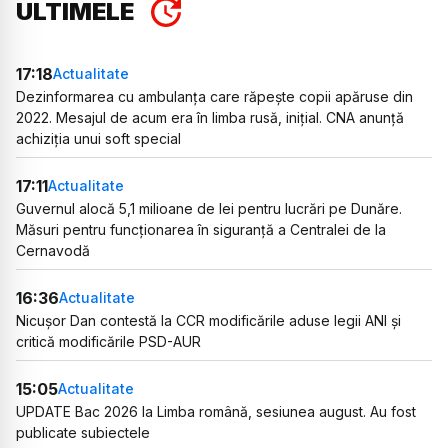
ULTIMELE
17:18
Actualitate
Dezinformarea cu ambulanța care răpește copii apăruse din
2022. Mesajul de acum era în limba rusă, inițial. CNA anunță
achiziția unui soft special
17:11
Actualitate
Guvernul alocă 5,1 milioane de lei pentru lucrări pe Dunăre.
Măsuri pentru funcționarea în siguranță a Centralei de la
Cernavodă
16:36
Actualitate
Nicușor Dan contestă la CCR modificările aduse legii ANI și
critică modificările PSD-AUR
15:05
Actualitate
UPDATE Bac 2026 la Limba română, sesiunea august. Au fost
publicate subiectele