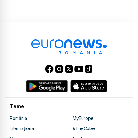
Teme
România
MyEurope
Internațional
#TheCube