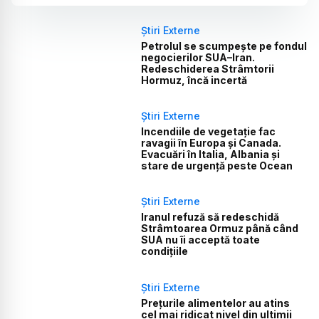
Știri Externe
Petrolul se scumpește pe fondul
negocierilor SUA–Iran.
Redeschiderea Strâmtorii
Hormuz, încă incertă
Știri Externe
Incendiile de vegetație fac
ravagii în Europa și Canada.
Evacuări în Italia, Albania și
stare de urgență peste Ocean
Știri Externe
Iranul refuză să redeschidă
Strâmtoarea Ormuz până când
SUA nu îi acceptă toate
condițiile
Știri Externe
Prețurile alimentelor au atins
cel mai ridicat nivel din ultimii