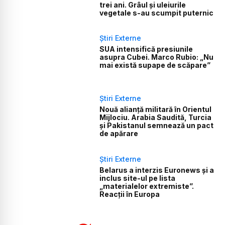
trei ani. Grâul și uleiurile
vegetale s-au scumpit puternic
Știri Externe
SUA intensifică presiunile
asupra Cubei. Marco Rubio: „Nu
mai există supape de scăpare”
Știri Externe
Nouă alianță militară în Orientul
Mijlociu. Arabia Saudită, Turcia
și Pakistanul semnează un pact
de apărare
Știri Externe
Belarus a interzis Euronews și a
inclus site-ul pe lista
„materialelor extremiste”.
Reacții în Europa