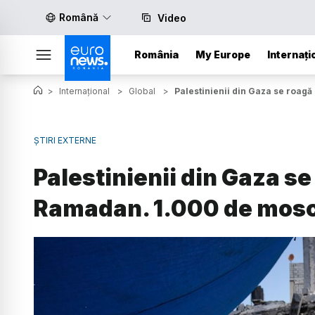
Română
Video
România
My Europe
Internați
>
Internațional
>
Global
>
Palestinienii din Gaza se roagă
ȘTIRI EXTERNE
Palestinienii din Gaza se
Ramadan. 1.000 de mosch