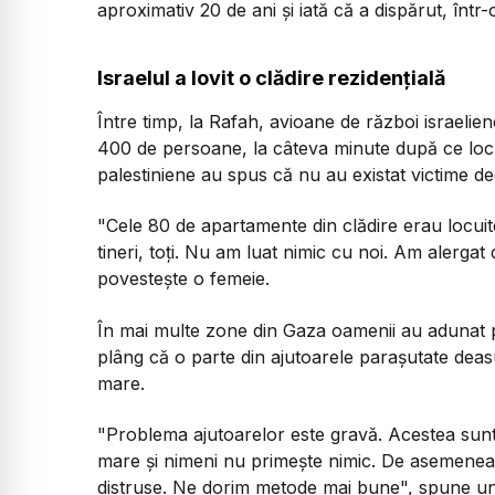
aproximativ 20 de ani și iată că a dispărut, într-
Israelul a lovit o clădire rezidențială
Între timp, la Rafah, avioane de război israelie
400 de persoane, la câteva minute după ce locui
palestiniene au spus că nu au existat victime d
"Cele 80 de apartamente din clădire erau locuite
tineri, toți. Nu am luat nimic cu noi. Am alergat 
povestește o femeie.
În mai multe zone din Gaza oamenii au adunat pro
plâng că o parte din ajutoarele parașutate deas
mare.
"Problema ajutoarelor este gravă. Acestea sunt 
mare și nimeni nu primește nimic. De asemenea,
distruse. Ne dorim metode mai bune
", spune un