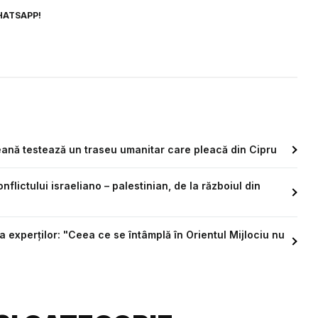
HATSAPP!
eană testează un traseu umanitar care pleacă din Cipru
nflictului israeliano – palestinian, de la războiul din
za experților: "Ceea ce se întâmplă în Orientul Mijlociu nu