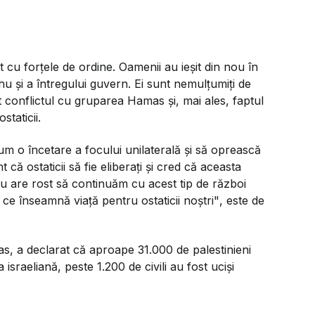
at cu forțele de ordine. Oamenii au ieșit din nou în
u și a întregului guvern. Ei sunt nemulțumiți de
at conflictul cu gruparea Hamas și, mai ales, faptul
taticii.
m o încetare a focului unilaterală și să oprească
că ostaticii să fie eliberați și cred că aceasta
nu are rost să continuăm cu acest tip de război
ce înseamnă viață pentru ostaticii noștri"
, este de
as, a declarat că aproape 31.000 de palestinieni
 israeliană, peste 1.200 de civili au fost uciși