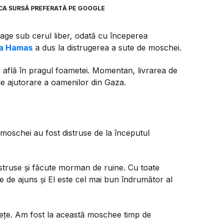
CA SURSĂ PREFERATĂ PE GOOGLE
roage sub cerul liber, odată cu începerea
rea Hamas
a dus la distrugerea a sute de moschei.
se află în pragul foametei. Momentan, livrarea de
de ajutorare a oamenilor din Gaza.
 moschei au fost distruse de la începutul
istruse și făcute morman de ruine. Cu toate
de ajuns și El este cel mai bun îndrumător al
stețe. Am fost la această moschee timp de