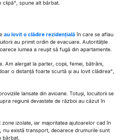
o clipă"
, spune alt bărbat.
ne
au lovit o clădire rezidențială
în care se aflau
torii au primit ordin de evacuare. Autoritățile
eoarece lumea a reușit să fugă din apartamente.
. Am alergat la parter, copii, femei, bătrâni,
doar o distanță foarte scurtă și au lovit clădirea"
,
viziile lansate din avioane. Totuși, locuitorii se
upra regiunii devastate de război au căzut în
zone izolate, iar majoritatea ajutoarelor cad în
 nu există transport, deoarece drumurile sunt
 bărbat.