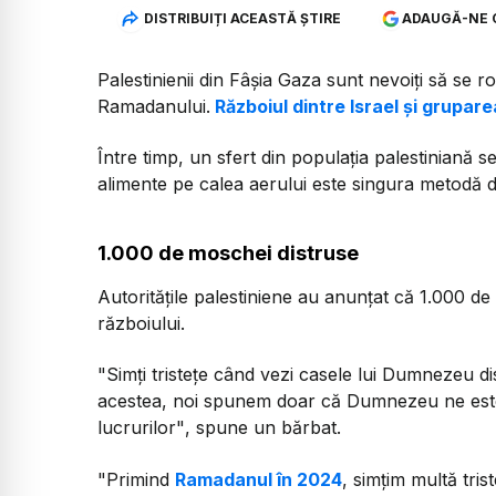
DISTRIBUIȚI ACEASTĂ ȘTIRE
ADAUGĂ-NE 
Palestinienii din Fâșia Gaza sunt nevoiți să se 
Ramadanului.
Războiul dintre Israel și grupa
Între timp, un sfert din populația palestiniană 
alimente pe calea aerului este singura metodă 
1.000 de moschei distruse
Autoritățile palestiniene au anunțat că 1.000 de
războiului.
"Simți tristețe când vezi casele lui Dumnezeu d
acestea, noi spunem doar că Dumnezeu ne este 
lucrurilor"
, spune un bărbat.
"Primind
Ramadanul în 2024
, simțim multă tri