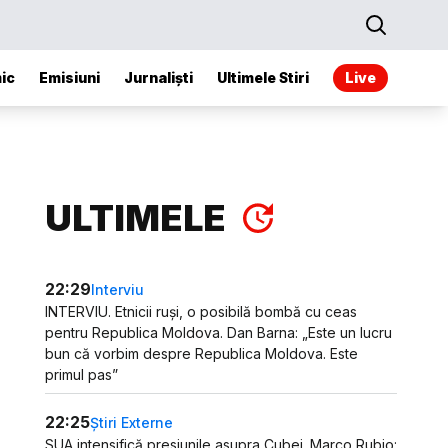
ic
Emisiuni
Jurnaliști
Ultimele Stiri
Live
ULTIMELE
22:29
Interviu
INTERVIU. Etnicii ruși, o posibilă bombă cu ceas
pentru Republica Moldova. Dan Barna: „Este un lucru
bun că vorbim despre Republica Moldova. Este
primul pas”
22:25
Știri Externe
SUA intensifică presiunile asupra Cubei. Marco Rubio: