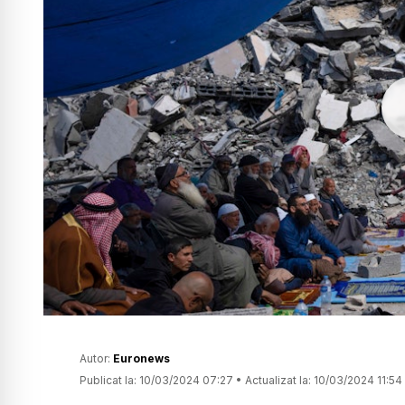
Autor:
Euronews
Publicat la:
10/03/2024 07:27
•
Actualizat la:
10/03/2024 11:54