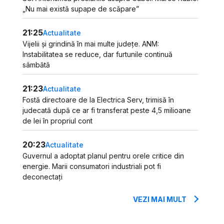
„Nu mai există supape de scăpare”
21:25
Actualitate
Vijelii și grindină în mai multe județe. ANM:
Instabilitatea se reduce, dar furtunile continuă
sâmbătă
21:23
Actualitate
Fostă directoare de la Electrica Serv, trimisă în
judecată după ce ar fi transferat peste 4,5 milioane
de lei în propriul cont
20:23
Actualitate
Guvernul a adoptat planul pentru orele critice din
energie. Marii consumatori industriali pot fi
deconectați
VEZI MAI MULT