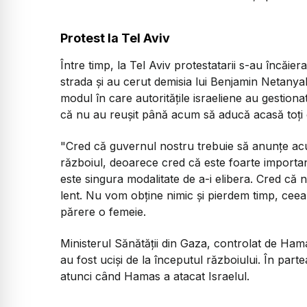
Protest la Tel Aviv
Între timp, la Tel Aviv protestatarii s-au încăier
strada și au cerut demisia lui Benjamin Netanyah
modul în care autoritățile israeliene au gestion
că nu au reușit până acum să aducă acasă toți os
"Cred că guvernul nostru trebuie să anunțe acu
războiul, deoarece cred că este foarte important 
este singura modalitate de a-i elibera. Cred că 
lent. Nu vom obține nimic și pierdem timp, ceea 
părere o femeie.
Ministerul Sănătății din Gaza, controlat de Ham
au fost uciși de la începutul războiului. În partea
atunci când Hamas a atacat Israelul.