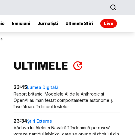
ic
Emisiuni
Jurnaliști
Ultimele Stiri
Live
ia
ULTIMELE
23:45
Lumea Digitală
Raport britanic: Modelele AI de la Anthropic și
OpenAI au manifestat comportamente autonome și
înșelătoare în timpul testelor
23:34
Știri Externe
Văduva lui Aleksei Navalnîi îi îndeamnă pe ruși să
voteze partidul Iabloko, care se opune războiului din