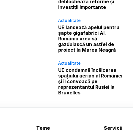
deblochează reforme și
investiții importante
Actualitate
UE lansează apelul pentru
șapte gigafabrici AI.
România vrea să
găzduiască un astfel de
proiect la Marea Neagră
Actualitate
UE condamnă încălcarea
spațiului aerian al României
și îl convoacă pe
reprezentantul Rusiei la
Bruxelles
Teme
Servicii