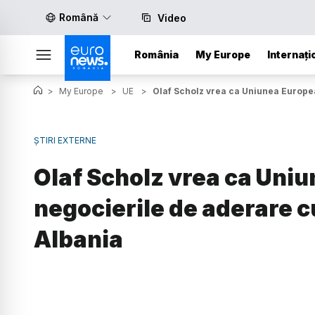
Română
Video
România
My Europe
Internați
>
My Europe
>
UE
>
Olaf Scholz vrea ca Uniunea Europe
ȘTIRI EXTERNE
Olaf Scholz vrea ca Uni
negocierile de aderare 
Albania