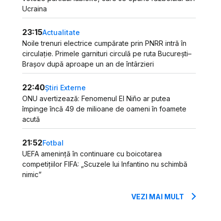
Ucraina
23:15
Actualitate
Noile trenuri electrice cumpărate prin PNRR intră în
circulație. Primele garnituri circulă pe ruta București–
Brașov după aproape un an de întârzieri
22:40
Știri Externe
ONU avertizează: Fenomenul El Niño ar putea
împinge încă 49 de milioane de oameni în foamete
acută
21:52
Fotbal
UEFA amenință în continuare cu boicotarea
competițiilor FIFA: „Scuzele lui Infantino nu schimbă
nimic”
VEZI MAI MULT