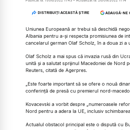
Publicat la:
11/06/2022 11:43
•
Actualizat la:
26/09/2022 11:14
DISTRIBUIȚI ACEASTĂ ȘTIRE
ADAUGĂ-NE 
Uniunea Europeană ar trebui să deschidă negoc
Albania pentru a-şi respecta promisiunea de int
cancelarul german Olaf Scholz, în a doua zi a u
Olaf Scholz a mai spus că invazia rusă din Ucra
unită şi a salutat sprijinul Macedoniei de Nord 
Reuters, citată de Agerpres.
„Este foarte important să se ofere o nouă dinam
conferinţă de presă cu premierul nord-macedo
Kovacevski a vorbit despre „numeroasele reform
Nord pentru a adera la UE, inclusiv schimbarea
Actualul obstacol principal este o dispută cu Bulg