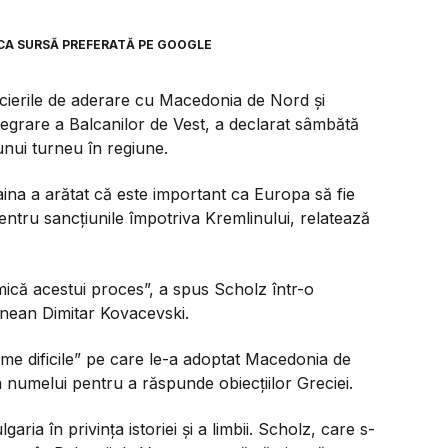
CA SURSĂ PREFERATĂ PE GOOGLE
ierile de aderare cu Macedonia de Nord şi
egrare a Balcanilor de Vest, a declarat sâmbătă
nui turneu în regiune.
ina a arătat că este important ca Europa să fie
pentru sancţiunile împotriva Kremlinului, relatează
ică acestui proces”, a spus Scholz într-o
nean Dimitar Kovacevski.
e dificile” pe care le-a adoptat Macedonia de
 numelui pentru a răspunde obiecţiilor Greciei.
aria în privinţa istoriei şi a limbii. Scholz, care s-