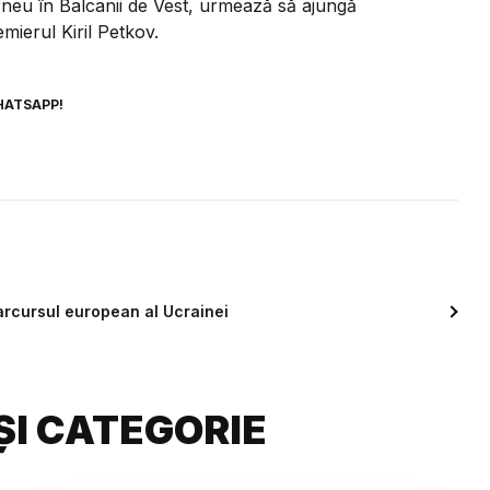
rneu în Balcanii de Vest, urmează să ajungă
mierul Kiril Petkov.
HATSAPP!
arcursul european al Ucrainei
ȘI CATEGORIE