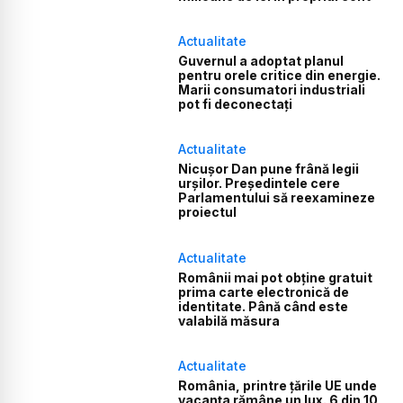
Actualitate
Guvernul a adoptat planul
pentru orele critice din energie.
Marii consumatori industriali
pot fi deconectați
Actualitate
Nicușor Dan pune frână legii
urșilor. Președintele cere
Parlamentului să reexamineze
proiectul
Actualitate
Românii mai pot obține gratuit
prima carte electronică de
identitate. Până când este
valabilă măsura
Actualitate
România, printre țările UE unde
vacanța rămâne un lux. 6 din 10