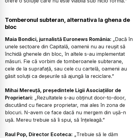
ofere o soluție care nu este viabilă sub nicio formă.”
Tomberonul subteran, alternativa la ghena de
bloc
Maia Bondici, jurnalistă Euronews România:
„Dacă în
unele sectoare din Capitală, oamenii nu au reușit să
închidă ghenele din bloc, în altele s-au implementat
măsuri. Fie că vorbim de tomberoanele subterane,
cele de la suprafață, sau cele cu cartelă, oamenii au
găsit soluții ca deșeurile să ajungă la reciclare.”
Mihai Mereuță, președintele Ligii Asociațiilor de
Proprietari:
„Rezultatele s-au obținut door-to-door,
discutând cu fiecare proprietar, mai ales în zona de
blocuri. N-avem ce face dacă nu mergem din ușă-n
ușă. Mereu trebuie să îi spui, să înțeleagă.”
Raul Pop, Director Ecoteca:
„
Trebuie să le dăm