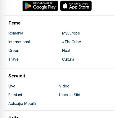
Teme
România
MyEurope
Internațional
#TheCube
Green
Next
Travel
Cultură
Servicii
Live
Video
Emisiuni
Ultimele Știri
Aplicația Mobilă