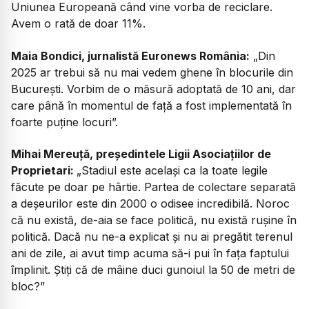
Uniunea Europeană când vine vorba de reciclare.
Avem o rată de doar 11%.
Maia Bondici, jurnalistă Euronews România:
„Din
2025 ar trebui să nu mai vedem ghene în blocurile din
București. Vorbim de o măsură adoptată de 10 ani, dar
care până în momentul de față a fost implementată în
foarte puține locuri”.
Mihai Mereuță, președintele Ligii Asociațiilor de
Proprietari:
„Stadiul este același ca la toate legile
făcute pe doar pe hârtie. Partea de colectare separată
a deșeurilor este din 2000 o odisee incredibilă. Noroc
că nu există, de-aia se face politică, nu există rușine în
politică. Dacă nu ne-a explicat și nu ai pregătit terenul
ani de zile, ai avut timp acuma să-i pui în fața faptului
împlinit. Știți că de mâine duci gunoiul la 50 de metri de
bloc?”